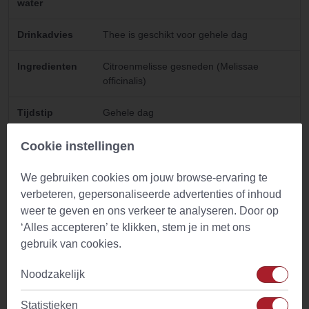
water
Drinkadvies
Thee is geschikt voor gehele dag
Ingredienten
Citroenmelisse gesneden (Melissae
officinalis)
Tijdstip
Gehele dag
Cafeine
Geen
Cookie instellingen
Waarschuwing
Niet gebruiken bij een verminderde
We gebruiken cookies om jouw browse-ervaring te
schildklierwerking. Raadpleeg je dokter in
verbeteren, gepersonaliseerde advertenties of inhoud
geval van twijfel of in geval van
weer te geven en ons verkeer te analyseren. Door op
zwangerschap, borstvoeding, ziekte of
‘Alles accepteren’ te klikken, stem je in met ons
medicijngebruik.
gebruik van cookies.
Noodzakelijk
Gebruik
Statistieken