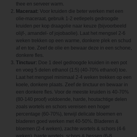
thee en serveer warm.
Maceraat:
Voor kruiden die beter werken met een
olie-maceraat, gebruik 1-2 eetlepels gedroogde
kruiden per kop draagolie naar keuze (bijvoorbeeld
olijf-, amandel- of jojobaolie). Laat het mengsel 2-6
weken trekken op een warme, donkere plek en schud
af en toe. Zeef de olie en bewaar deze in een schone,
donkere fles.
Tinctuur:
Doe 1 deel gedroogde kruiden in een pot
en voeg 5 delen ethanol (1:5) (40-70% ethanol) toe.
Laat het mengsel minimaal 2-4 weken trekken op een
koele, donkere plaats. Zeef de tinctuur en bewaar in
een donkere fles. Voor de meeste kruiden is 40-70%
(80-140 proof) voldoende, harde, houtachtige delen
zoals wortels en schors vereisen een hoger
percentage (60-70%), terwijl delicate bloemen en
bladeren goed werken met 40-50%. Bladeren &
bloemen (2-4 weken), zachte wortels & schors (4-6
weken), harde wortels, schors & bessen (6-8