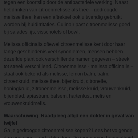
tegen een koortslip door de antibacteriële werking. Naast
het drinken van citroenmelisse als thee – gedroogde
melisse thee, kan een aftreksel ook uitwendig gebruikt
worden bij huidirritaties. Culinair past citroenmelisse goed
bij salades, ijs, visschotels of bowl.
Melissa officinalis oftewel citroenmelisse kent door haar
lange geschiedenis veel synoniemen, mensen hebben
dezelfde plant ook verschillende namen gegeven – streek
tot streek verschillend. Citroenmelisse - melissa officinalis –
staat ook bekend als melisse, lemon balm, balm,
citroenkruid, melisse thee, bijenkruid, citronelle,
honingkruid, zitronenmelisse, melisse kruid, vrouwenkruid,
bijenblad, apiastrum, balsem, hartenlust, melis en
vrouwenkruidmelis.
Waarschuwing: Raadpleeg altijd een dokter in geval van
twijfel
Ga je gedroogde citroenmelisse kopen? Lees het volgende
dan nog even aandachtig door. De ingenomen hoeveelheid