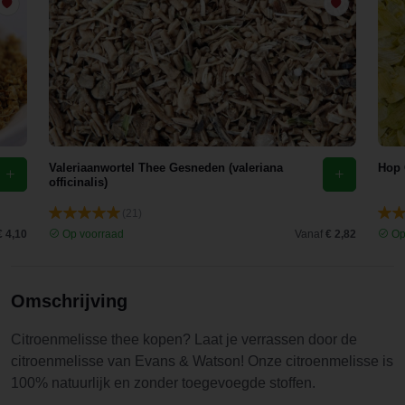
Valeriaanwortel Thee Gesneden (valeriana
Hop 
officinalis)
(21)
€ 4,10
Op voorraad
Vanaf
€ 2,82
Op
Omschrijving
Citroenmelisse thee kopen? Laat je verrassen door de
citroenmelisse van Evans & Watson! Onze citroenmelisse is
100% natuurlijk en zonder toegevoegde stoffen.