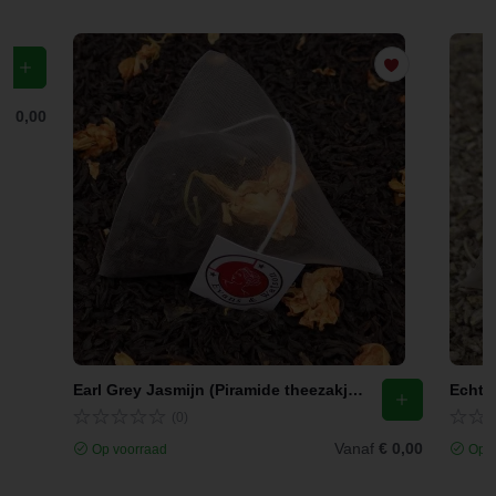
f
€ 0,00
Earl Grey Jasmijn (Piramide theezakjes)
Echte 
(0)
Vanaf
€ 0,00
Op voorraad
Op v