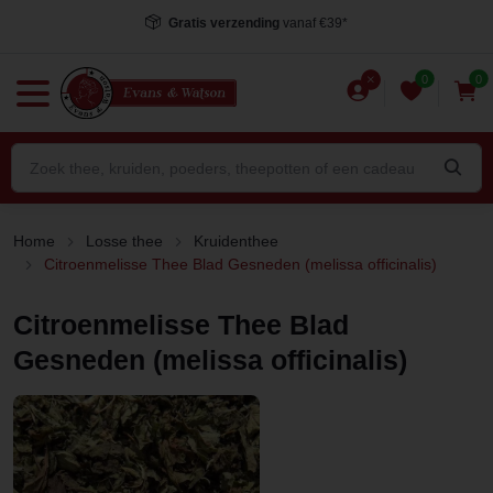
Voor 15.00 uur besteld
, dezelfde dag verstuurd*
0
0
Home
Losse thee
Kruidenthee
Citroenmelisse Thee Blad Gesneden (melissa officinalis)
Citroenmelisse Thee Blad
Gesneden (melissa officinalis)