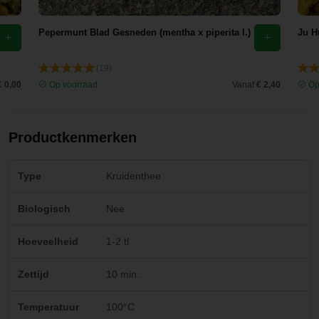
Pepermunt Blad Gesneden (mentha x piperita l.)
Ju H
(19)
€ 0,00
Op voorraad
Vanaf
€ 2,40
Op
Productkenmerken
Type
Kruidenthee
Biologisch
Nee
Hoeveelheid
1-2 tl
Zettijd
10 min.
Temperatuur
100°C