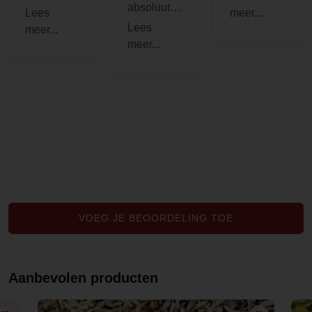
absoluut
rustgevend!
ak. Maar
tevreden!
liever wel
wat rooibos
erdoorheen
.
VOEG JE BEOORDELING TOE
Aanbevolen producten