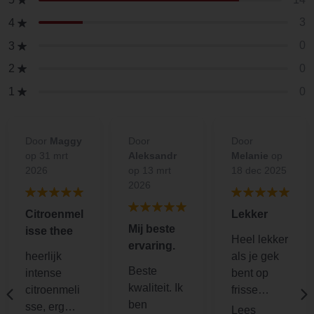
3
4
0
3
0
2
0
1
Door
Maggy
Door
Door
op 31 mrt
Aleksandr
Melanie
op
2026
op 13 mrt
18 dec 2025
2026
Citroenmel
Lekker
Mij beste
isse thee
Heel lekker
ervaring.
heerlijk
als je gek
Beste
intense
bent op
kwaliteit. Ik
citroenmeli
frisse
ben
sse, erg
citroensma