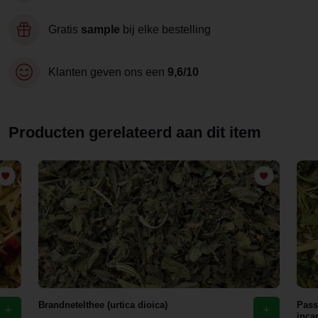
Gratis
sample
bij elke bestelling
Klanten geven ons een
9,6/10
Producten gerelateerd aan dit item
Brandnetelthee (urtica dioica)
Pass
inca