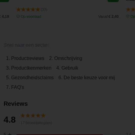
(33)
€ 4,19
Op voorraad
Vanaf
€ 2,40
Op
Snel naar een sectie:
1. Productreviews
2. Omschrijving
3. Productkenmerken
4. Gebruik
5. Gezondheidsclaims
6. De beste keuze voor mij
7. FAQ's
Reviews
4.8
17 beoordeling(en)
14
5