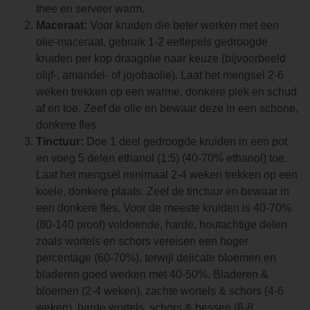
thee en serveer warm.
Maceraat:
Voor kruiden die beter werken met een
olie-maceraat, gebruik 1-2 eetlepels gedroogde
kruiden per kop draagolie naar keuze (bijvoorbeeld
olijf-, amandel- of jojobaolie). Laat het mengsel 2-6
weken trekken op een warme, donkere plek en schud
af en toe. Zeef de olie en bewaar deze in een schone,
donkere fles.
Tinctuur:
Doe 1 deel gedroogde kruiden in een pot
en voeg 5 delen ethanol (1:5) (40-70% ethanol) toe.
Laat het mengsel minimaal 2-4 weken trekken op een
koele, donkere plaats. Zeef de tinctuur en bewaar in
een donkere fles. Voor de meeste kruiden is 40-70%
(80-140 proof) voldoende, harde, houtachtige delen
zoals wortels en schors vereisen een hoger
percentage (60-70%), terwijl delicate bloemen en
bladeren goed werken met 40-50%. Bladeren &
bloemen (2-4 weken), zachte wortels & schors (4-6
weken), harde wortels, schors & bessen (6-8