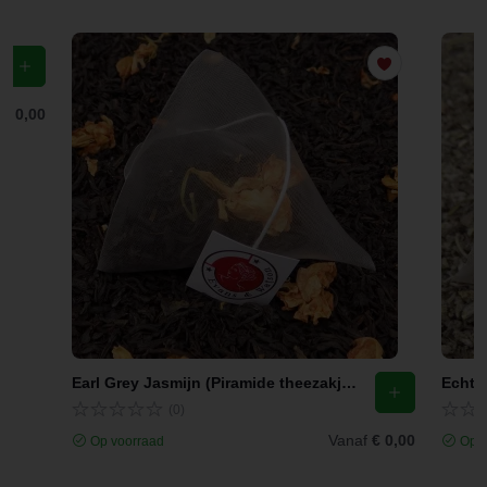
f
€ 0,00
Earl Grey Jasmijn (Piramide theezakjes)
Echte 
(0)
Vanaf
€ 0,00
Op voorraad
Op v