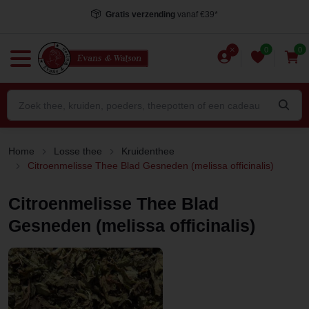
Voor 15.00 uur besteld
, dezelfde dag verstuurd*
0
0
Home
Losse thee
Kruidenthee
Citroenmelisse Thee Blad Gesneden (melissa officinalis)
Citroenmelisse Thee Blad
Gesneden (melissa officinalis)