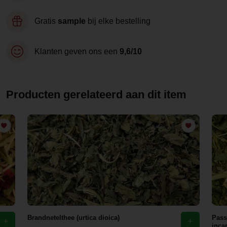
Gratis
sample
bij elke bestelling
Klanten geven ons een
9,6/10
Producten gerelateerd aan dit item
Brandnetelthee (urtica dioica)
Pass
inca