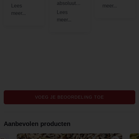
absoluut
rustgevend!
ak. Maar
tevreden!
liever wel
wat rooibos
erdoorheen
.
VOEG JE BEOORDELING TOE
Aanbevolen producten