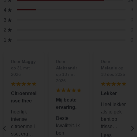
3
4
0
3
0
2
0
1
Door
Maggy
Door
Door
op 31 mrt
Aleksandr
Melanie
op
2026
op 13 mrt
18 dec 2025
2026
Citroenmel
Lekker
Mij beste
isse thee
Heel lekker
ervaring.
heerlijk
als je gek
Beste
intense
bent op
kwaliteit. Ik
citroenmeli
frisse
ben
sse, erg
citroensma