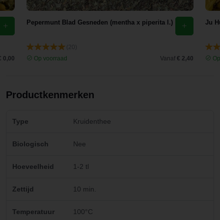
Pepermunt Blad Gesneden (mentha x piperita l.)
Ju H
(20)
€ 0,00
Op voorraad
Vanaf
€ 2,40
Op
Productkenmerken
Type
Kruidenthee
Biologisch
Nee
Hoeveelheid
1-2 tl
Zettijd
10 min.
Temperatuur
100°C