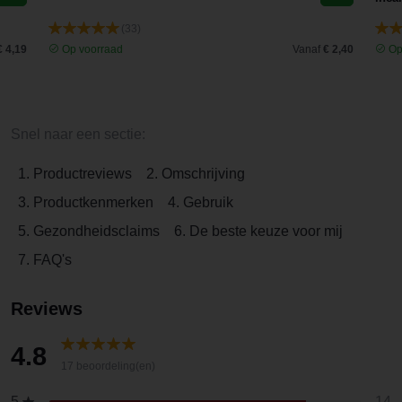
(33)
€ 4,19
Op voorraad
Vanaf
€ 2,40
Op
Snel naar een sectie:
1. Productreviews
2. Omschrijving
3. Productkenmerken
4. Gebruik
5. Gezondheidsclaims
6. De beste keuze voor mij
7. FAQ's
Reviews
4.8
17 beoordeling(en)
14
5