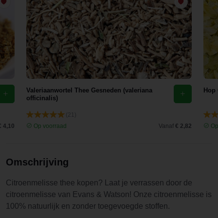
Valeriaanwortel Thee Gesneden (valeriana
Hop 
officinalis)
(21)
€ 4,10
Op voorraad
Vanaf
€ 2,82
Op
Omschrijving
Citroenmelisse thee kopen? Laat je verrassen door de
citroenmelisse van Evans & Watson! Onze citroenmelisse is
100% natuurlijk en zonder toegevoegde stoffen.