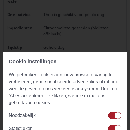
water
Drinkadvies
Thee is geschikt voor gehele dag
Ingredienten
Citroenmelisse gesneden (Melissae
officinalis)
Tijdstip
Gehele dag
Cafeine
Geen
Cookie instellingen
Waarschuwing
Niet gebruiken bij een verminderde
We gebruiken cookies om jouw browse-ervaring te
schildklierwerking. Raadpleeg je dokter in
verbeteren, gepersonaliseerde advertenties of inhoud
geval van twijfel of in geval van
weer te geven en ons verkeer te analyseren. Door op
zwangerschap, borstvoeding, ziekte of
‘Alles accepteren’ te klikken, stem je in met ons
medicijngebruik.
gebruik van cookies.
Noodzakelijk
Gebruik
Statistieken