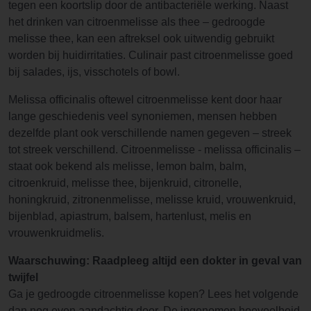
tegen een koortslip door de antibacteriële werking. Naast
het drinken van citroenmelisse als thee – gedroogde
melisse thee, kan een aftreksel ook uitwendig gebruikt
worden bij huidirritaties. Culinair past citroenmelisse goed
bij salades, ijs, visschotels of bowl.
Melissa officinalis oftewel citroenmelisse kent door haar
lange geschiedenis veel synoniemen, mensen hebben
dezelfde plant ook verschillende namen gegeven – streek
tot streek verschillend. Citroenmelisse - melissa officinalis –
staat ook bekend als melisse, lemon balm, balm,
citroenkruid, melisse thee, bijenkruid, citronelle,
honingkruid, zitronenmelisse, melisse kruid, vrouwenkruid,
bijenblad, apiastrum, balsem, hartenlust, melis en
vrouwenkruidmelis.
Waarschuwing: Raadpleeg altijd een dokter in geval van
twijfel
Ga je gedroogde citroenmelisse kopen? Lees het volgende
dan nog even aandachtig door. De ingenomen hoeveelheid