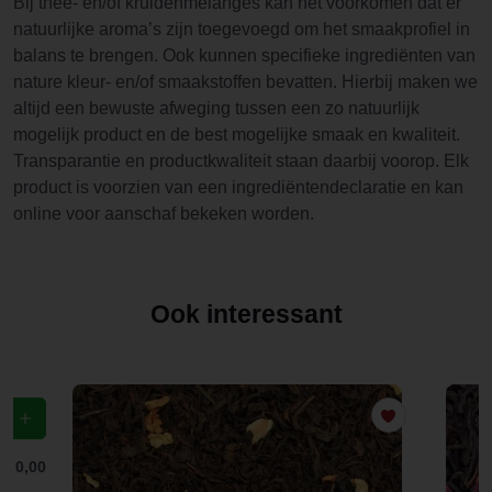
Bij thee- en/of kruidenmelanges kan het voorkomen dat er
natuurlijke aroma’s zijn toegevoegd om het smaakprofiel in
balans te brengen. Ook kunnen specifieke ingrediënten van
nature kleur- en/of smaakstoffen bevatten. Hierbij maken we
altijd een bewuste afweging tussen een zo natuurlijk
mogelijk product en de best mogelijke smaak en kwaliteit.
Transparantie en productkwaliteit staan daarbij voorop. Elk
product is voorzien van een ingrediëntendeclaratie en kan
online voor aanschaf bekeken worden.
Ook interessant
f
€ 0,00