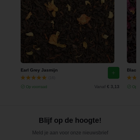
Earl Grey Jasmijn
Black
(16)
Vanaf
€ 3,13
Op voorraad
Op v
Blijf op de hoogte!
Meld je aan voor onze nieuwsbrief