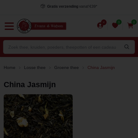
Gratis verzending
vanaf €39*
0
0
Home
Losse thee
Groene thee
China Jasmijn
China Jasmijn