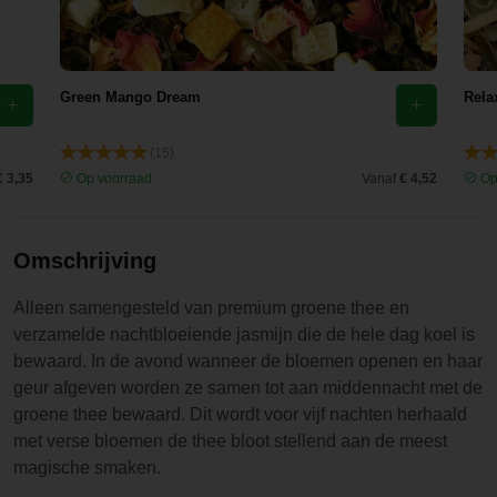
thee. De
groene
thee zelf is
Green Mango Dream
Rela
zacht van
smaak,
(15)
maar de
€ 3,35
Op voorraad
Vanaf
€ 4,52
Op
Jasmijn
straalt hier
echt wel
Omschrijving
uit.
Alleen samengesteld van premium groene thee en
verzamelde nachtbloeiende jasmijn die de hele dag koel is
bewaard. In de avond wanneer de bloemen openen en haar
geur afgeven worden ze samen tot aan middennacht met de
groene thee bewaard. Dit wordt voor vijf nachten herhaald
met verse bloemen de thee bloot stellend aan de meest
magische smaken.