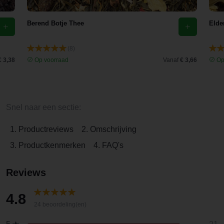
Berend Botje Thee
Elde
(8)
€ 3,38
Op voorraad
Vanaf
€ 3,66
Op
Snel naar een sectie:
1. Productreviews
2. Omschrijving
3. Productkenmerken
4. FAQ's
Reviews
4.8
24 beoordeling(en)