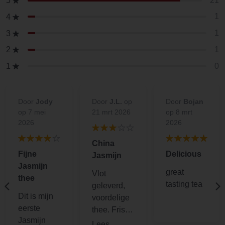
21
5
1
4
1
3
1
2
0
1
Door
Jody
Door
J.L.
op
Door
Bojan
op 7 mei
21 mrt 2026
op 8 mrt
2026
2026
China
Fijne
Delicious
Jasmijn
Jasmijn
great
Vlot
thee
tasting tea
geleverd,
Dit is mijn
voordelige
eerste
thee. Fris
Jasmijn
naar