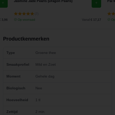
Jasmine Jade Pearls (Dragon Pearls)
Pai 
(7)
€ 3,96
Op voorraad
Vanaf
€ 17,17
Op
Productkenmerken
Type
Groene thee
Smaakprofiel
Mild en Zoet
Moment
Gehele dag
Biologisch
Nee
Hoeveelheid
1 tl
Zettijd
2 min.