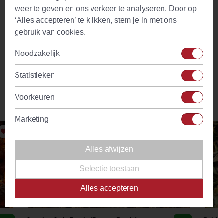
hebben.
weer te geven en ons verkeer te analyseren. Door op
‘Alles accepteren’ te klikken, stem je in met ons
Bereiding jasmijnthee
gebruik van cookies.
1 volle theelepel jasmijnthee
Noodzakelijk
Overgieten met heet water (70C)
2 minuten laten trekken
Statistieken
Voorkeuren
Vergelijkbare producten
Marketing
Alles afwijzen
Selectie toestaan
Alles accepteren