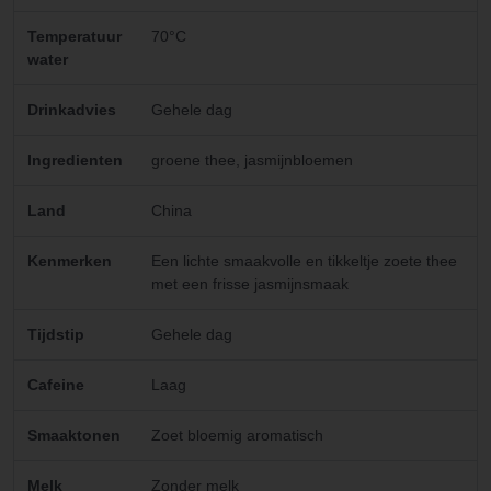
Temperatuur
70°C
water
Drinkadvies
Gehele dag
Ingredienten
groene thee, jasmijnbloemen
Land
China
Kenmerken
Een lichte smaakvolle en tikkeltje zoete thee
met een frisse jasmijnsmaak
Tijdstip
Gehele dag
Cafeine
Laag
Smaaktonen
Zoet bloemig aromatisch
Melk
Zonder melk