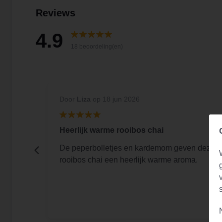
Reviews
4.9
18 beoordeling(en)
Door
Liza
op 18 jun 2026
Heerlijk warme rooibos chai
De peperbolletjes en kardemom geven deze
rooibos chai een heerlijk warme aroma.