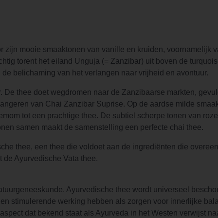
or zijn mooie smaaktonen van vanille en kruiden, voornamelijk
achtig torent het eiland Unguja (= Zanzibar) uit boven de turqu
l de belichaming van het verlangen naar vrijheid en avontuur.
r. De thee doet wegdromen naar de Zanzibaarse markten, gevuld
elangeren van Chai Zanzibar Suprise. Op de aardse milde sma
emom tot een prachtige thee. De subtiel scherpe tonen van roz
tonen samen maakt de samenstelling een perfecte chai thee.
che thee, een thee die voldoet aan de ingrediënten die over
t de Ayurvedische Vata thee.
 natuurgeneeskunde. Ayurvedische thee wordt universeel besch
n stimulerende werking hebben als zorgen voor innerlijke bala
 Het aspect dat bekend staat als Ayurveda in het Westen verwijs