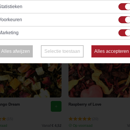
Statistieken
Voorkeuren
Marketing
Alles afwijzen
Selectie toestaan
Alles accepteren
ango Dream
Raspberry of Love
(15)
(20)
raad
Vanaf
€ 4,52
Op voorraad
V