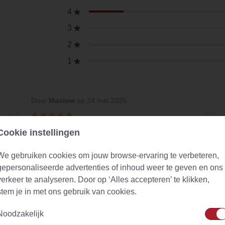
4
3
2
1
Door
Maxime
op 24 mei 2026
Cookie instellingen
Dagelijks
Ik kan deze thee wel elke dag drinken. Ruikt
We gebruiken cookies om jouw browse-ervaring te verbeteren,
heerlijk. Heeft een zachte smaakt, de kruiden
gepersonaliseerde advertenties of inhoud weer te geven en ons
spreken voor zich. Raad deze echt aan om
verkeer te analyseren. Door op ‘Alles accepteren’ te klikken,
een keer te proberen.
stem je in met ons gebruik van cookies.
Noodzakelijk