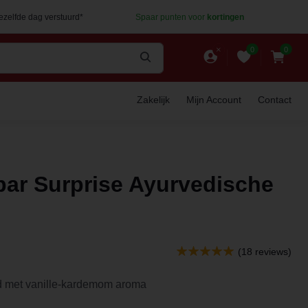
dezelfde dag verstuurd*
Spaar punten voor
kortingen
0
0
Zakelijk
Mijn Account
Contact
bar Surprise Ayurvedische
(18 reviews)
d met vanille-kardemom aroma