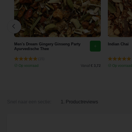
Men's Dream Gingery Ginseng Party
Indian Chai
Ayurvedische Thee
(15)
 4,70
Op voorraad
Vanaf
€ 3,72
Op voorraa
Snel naar een sectie:
1. Productreviews