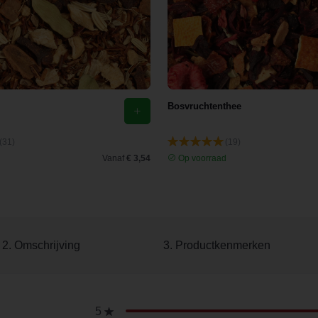
Bosvruchtenthee
(31)
(19)
d
Vanaf
€ 3,54
Op voorraad
2. Omschrijving
3. Productkenmerken
5