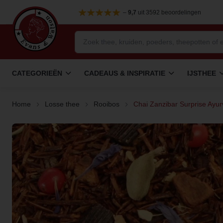
–
9,7
uit 3592 beoordelingen
CATEGORIEËN
CADEAUS & INSPIRATIE
IJSTHEE
Home
Losse thee
Rooibos
Chai Zanzibar Surprise Ayu