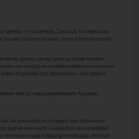
 van gember en kardemom. Zanzibar, het mythische
oise blauwe Indische Oceaan. Sinds Alfred Andersch's
 met de geuren van de typische lokale kruiden.
aktonen van rooibos en korenbloembloesem ontvouwt
e peper en gember zijn spannend en zeer goed in
eenkomen met de natuurgeneeskunde Ayurveda.
ouwd als genezend en reinigend voor lichaam en
ns, rust en evenwicht. Ayurveda is een onderdeel
t naar de eeuwenoude Indiase geneeskunde. Het doel