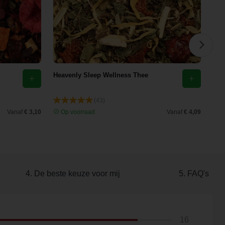
Heavenly Sleep Wellness Thee
Maa
(43)
Vanaf
€ 3,10
Op voorraad
Vanaf
€ 4,09
O
4. De beste keuze voor mij
5. FAQ's
16