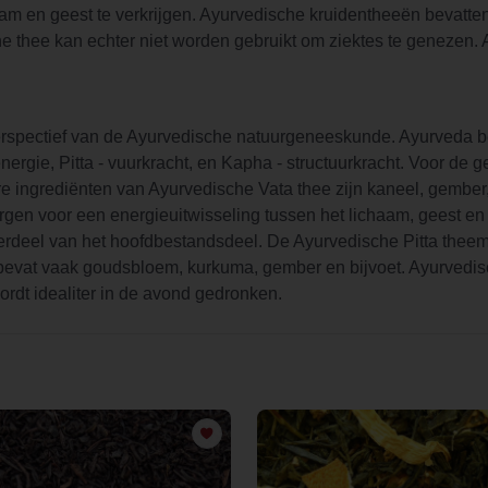
aam en geest te verkrijgen. Ayurvedische kruidentheeën bevatten
e thee kan echter niet worden gebruikt om ziektes te genezen.
rspectief van de Ayurvedische natuurgeneeskunde. Ayurveda bes
senergie, Pitta - vuurkracht, en Kapha - structuurkracht. Voor de
re ingrediënten van Ayurvedische Vata thee zijn kaneel, gember, z
 voor een energieuitwisseling tussen het lichaam, geest en de 
derdeel van het hoofdbestandsdeel. De Ayurvedische Pitta the
bevat vaak goudsbloem, kurkuma, gember en bijvoet. Ayurvedisc
wordt idealiter in de avond gedronken.