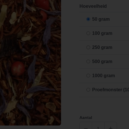
Hoeveelheid
50 gram
100 gram
250 gram
500 gram
1000 gram
Proefmonster (1
Aantal