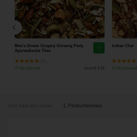
Men's Dream Gingery Ginseng Party
Indian Chai
Ayurvedische Thee
(15)
 4,70
Op voorraad
Vanaf
€ 3,72
Op voorraa
Snel naar een sectie:
1. Productreviews