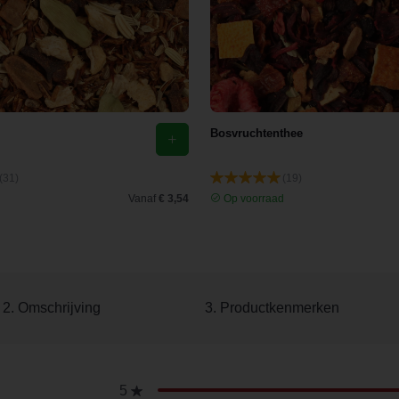
Bosvruchtenthee
(31)
(19)
d
Vanaf
€ 3,54
Op voorraad
2. Omschrijving
3. Productkenmerken
5