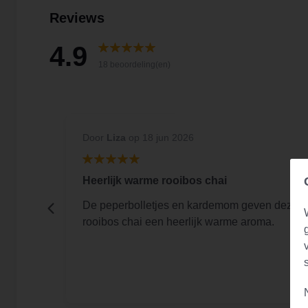
Reviews
4.9
18 beoordeling(en)
Door
Liza
op 18 jun 2026
Heerlijk warme rooibos chai
De peperbolletjes en kardemom geven deze
rooibos chai een heerlijk warme aroma.