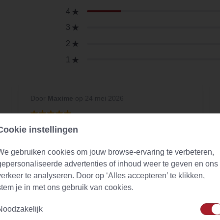
4
3
2
1
Door
Maxime
op 24 mei 2026
Cookie instellingen
Dagelijks
Ik kan deze thee wel elke dag drinken. Ruikt
We gebruiken cookies om jouw browse-ervaring te verbeteren,
heerlijk. Heeft een zachte smaakt, de kruiden
gepersonaliseerde advertenties of inhoud weer te geven en ons
spreken voor zich. Raad deze echt aan om
verkeer te analyseren. Door op ‘Alles accepteren’ te klikken,
een keer te proberen.
stem je in met ons gebruik van cookies.
Noodzakelijk