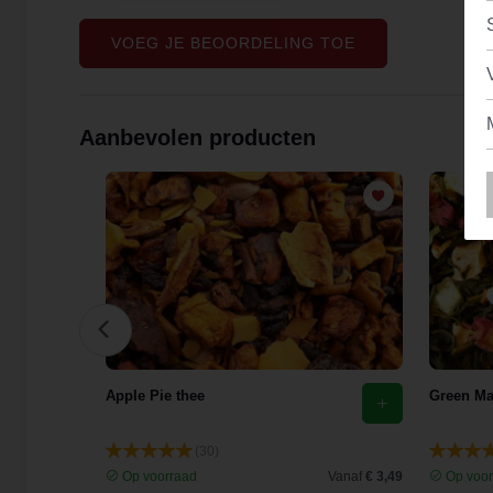
VOEG JE BEOORDELING TOE
Aanbevolen producten
Apple Pie thee
Green M
(30)
Vanaf
€ 3,96
Op voorraad
Vanaf
€ 3,49
Op voor