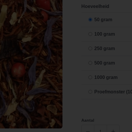
Hoeveelheid
50 gram
100 gram
250 gram
500 gram
1000 gram
Proefmonster (1
Aantal