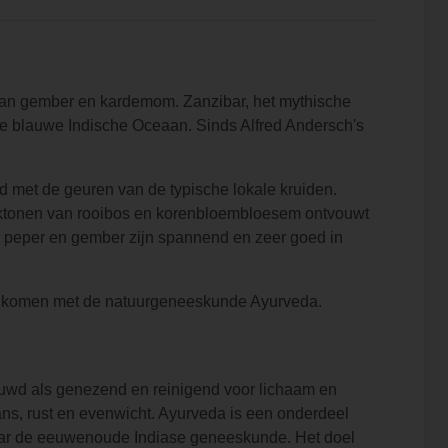
 van gember en kardemom. Zanzibar, het mythische
oise blauwe Indische Oceaan. Sinds Alfred Andersch's
 met de geuren van de typische lokale kruiden.
aktonen van rooibos en korenbloembloesem ontvouwt
e peper en gember zijn spannend en zeer goed in
eenkomen met de natuurgeneeskunde Ayurveda.
ouwd als genezend en reinigend voor lichaam en
ns, rust en evenwicht. Ayurveda is een onderdeel
t naar de eeuwenoude Indiase geneeskunde. Het doel