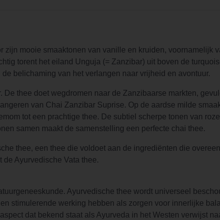
or zijn mooie smaaktonen van vanille en kruiden, voornamelijk
achtig torent het eiland Unguja (= Zanzibar) uit boven de turqu
l de belichaming van het verlangen naar vrijheid en avontuur.
r. De thee doet wegdromen naar de Zanzibaarse markten, gevuld
elangeren van Chai Zanzibar Suprise. Op de aardse milde sma
emom tot een prachtige thee. De subtiel scherpe tonen van roz
tonen samen maakt de samenstelling een perfecte chai thee.
che thee, een thee die voldoet aan de ingrediënten die over
t de Ayurvedische Vata thee.
 natuurgeneeskunde. Ayurvedische thee wordt universeel besch
n stimulerende werking hebben als zorgen voor innerlijke bala
 Het aspect dat bekend staat als Ayurveda in het Westen verwijs