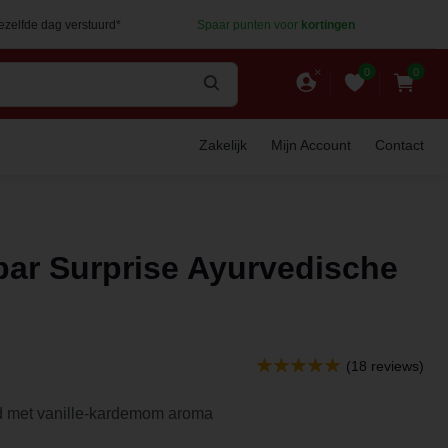
dezelfde dag verstuurd*
Spaar punten voor
kortingen
0
0
Zakelijk
Mijn Account
Contact
bar Surprise Ayurvedische
(18 reviews)
d met vanille-kardemom aroma