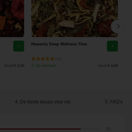
Heavenly Sleep Wellness Thee
Maa
(43)
Vanaf
€ 3,10
Op voorraad
Vanaf
€ 4,09
O
4. De beste keuze voor mij
5. FAQ's
16