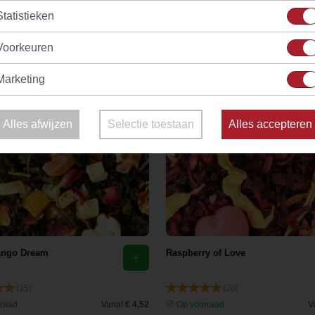
Statistieken
Voorkeuren
Marketing
Alles afwijzen
Selectie toestaan
Alles accepteren
ango Dream
Raspberry of Love
(15)
(20)
raad
Vanaf
€ 4,52
Op voorraad
V