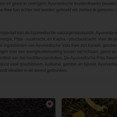
aam en geest te verkrijgen. Ayurvedische kruidentheeën bevatten
e thee kan echter niet worden gebruikt om ziektes te genezen.
rspectief van de Ayurvedische natuurgeneeskunde. Ayurveda bes
senergie, Pitta - vuurkracht, en Kapha - structuurkracht. Voor de
re ingrediënten van Ayurvedische Vata thee zijn kaneel, gember, z
 voor een energieuitwisseling tussen het lichaam, geest en de 
derdeel van het hoofdbestandsdeel. De Ayurvedische Pitta the
bevat vaak goudsbloem, kurkuma, gember en bijvoet. Ayurvedisc
wordt idealiter in de avond gedronken.