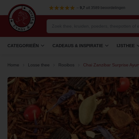
–
9,7
uit 3589 beoordelingen
CATEGORIEËN
CADEAUS & INSPIRATIE
IJSTHEE
Home
Losse thee
Rooibos
Chai Zanzibar Surprise Ayu