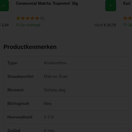
Ceremonial Matcha 'Supreme' 30g
Earl
(8)
€ 2,46
Op voorraad
Vanaf
€ 25,78
Op
Productkenmerken
Type
Kruidenthee
Smaakprofiel
Mild en Zoet
Moment
Gehele dag
Biologisch
Nee
Hoeveelheid
1-2 tl
Zettijd
5 min.