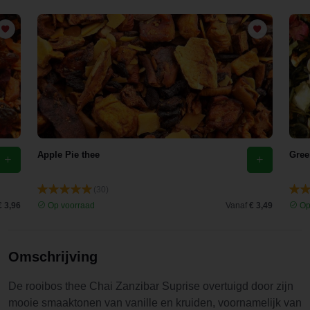
voldoet
daar zeker
aan. Wat ik
ook heerlijk
vind is de
toevoeging
van de
pepertjes
die het
Apple Pie thee
Gree
letterlijk
spicy en
(30)
verwarmen
€ 3,96
Op voorraad
Vanaf
€ 3,49
Op
d maken.
Omschrijving
De rooibos thee Chai Zanzibar Suprise overtuigd door zijn
mooie smaaktonen van vanille en kruiden, voornamelijk van