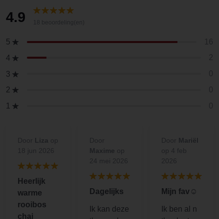
4.9
18 beoordeling(en)
16
5
2
4
0
3
0
2
0
1
Door
Liza
op
Door
Door
Mariël
18 jun 2026
Maxime
op
op 4 feb
24 mei 2026
2026
Heerlijk
Dagelijks
Mijn fav☺️
warme
rooibos
Ik kan deze
Ik ben al n
chai