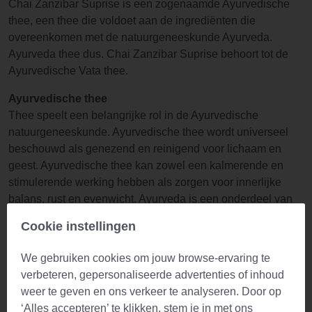
Chai Zanzibar Suprise is een zogenaamde Ayurvedische
thee, een thee die voldoet aan de ingrediënten die
overeenkomen met de natuurgeneeskunde Ayurveda.
Ayurveda thee dus. Chai Zanzibar Suprise behoort tot de
Ayurvedische Vata thee.
Ayurvedische thee
Thee speelt een belangrijke rol in de Ayurvedische
natuurgeneeskunde. Ayurvedische thee wordt universeel
beschouwd als genezend en reinigend voor lichaam en
geest. Ayurvedische thee kan zowel een kalmerende en
stimulerende werking hebben als zorgen voor innerlijke
balans, rust en evenwicht. Ayurveda is een onderdeel van
een holistische, traditionele Indiase filosofie. Het aspect dat
Cookie instellingen
bekend staat als Ayurveda in het Westen verwijst naar de
eeuwenoude Indiase geneeskunde. Het doel van Ayurveda
We gebruiken cookies om jouw browse-ervaring te
is om een ​​evenwichtige staat van lichaam en geest te
verbeteren, gepersonaliseerde advertenties of inhoud
verkrijgen. Ayurvedische kruidentheeën bevatten naast
weer te geven en ons verkeer te analyseren. Door op
kruiden ook specerijen die een stimulerend of kalmerend
‘Alles accepteren’ te klikken, stem je in met ons