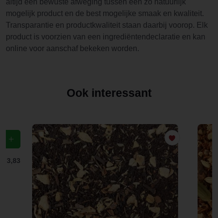
altijd een bewuste afweging tussen een zo natuurlijk
mogelijk product en de best mogelijke smaak en kwaliteit.
Transparantie en productkwaliteit staan daarbij voorop. Elk
product is voorzien van een ingrediëntendeclaratie en kan
online voor aanschaf bekeken worden.
Ook interessant
f
€ 3,83