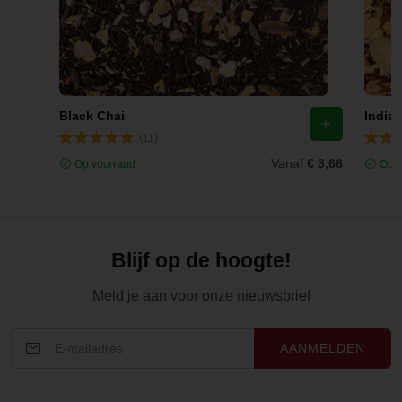
Black Chai
India
(11)
Vanaf
€ 3,66
Op voorraad
Op v
Blijf op de hoogte!
Meld je aan voor onze nieuwsbrief
AANMELDEN