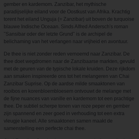
gember en kardemom. Zanzibar, het mythische
paradijselijke eiland voor de Oostkust van Afrika. Krachtig
torent het eiland Unguja (= Zanzibar) uit boven de turquoise
blauwe Indische Oceaan. Sinds Alfred Andersch's roman
"Sansibar oder der letzte Grund" is de archipel de
belichaming van het verlangen naar vrijheid en avontuur.
De thee is niet zonder reden vernoemd naar Zanzibar. De
thee doet wegdromen naar de Zanzibaarse markten, gevuld
met de geuren van de typische lokale kruiden. Deze rijkdom
aan smaken inspireerde ons tot het melangeren van Chai
Zanzibar Suprise. Op de aardse milde smaaktonen van
rooibos en korenbloembloesem ontvouwt de melange met
de fijne nuances van vanille en kardemom tot een prachtige
thee. De subtiel scherpe tonen van roze peper en gember
zijn spannend en zeer goed in verhouding tot een extra
vleugje kaneel. Alle smaaktonen samen maakt de
samenstelling een perfecte chai thee.