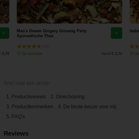
Men's Dream Gingery Ginseng Party
Indi
Ayurvedische Thee
(15)
€ 4,70
Op voorraad
Vanaf
€ 3,72
Op
Snel naar een sectie:
1. Productreviews
2. Omschrijving
3. Productkenmerken
4. De beste keuze voor mij
5. FAQ's
Reviews