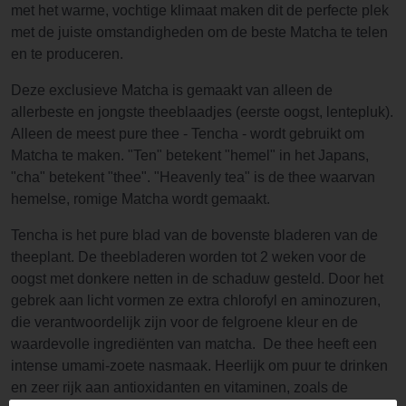
met het warme, vochtige klimaat maken dit de perfecte plek
met de juiste omstandigheden om de beste Matcha te telen
en te produceren.
Deze exclusieve Matcha is gemaakt van alleen de
allerbeste en jongste theeblaadjes (eerste oogst, lentepluk).
Alleen de meest pure thee - Tencha - wordt gebruikt om
Matcha te maken. "Ten" betekent "hemel" in het Japans,
"cha" betekent "thee". "Heavenly tea" is de thee waarvan
hemelse, romige Matcha wordt gemaakt.
Tencha is het pure blad van de bovenste bladeren van de
theeplant. De theebladeren worden tot 2 weken voor de
oogst met donkere netten in de schaduw gesteld. Door het
gebrek aan licht vormen ze extra chlorofyl en aminozuren,
die verantwoordelijk zijn voor de felgroene kleur en de
waardevolle ingrediënten van matcha. De thee heeft een
intense umami-zoete nasmaak. Heerlijk om puur te drinken
en zeer rijk aan antioxidanten en vitaminen, zoals de