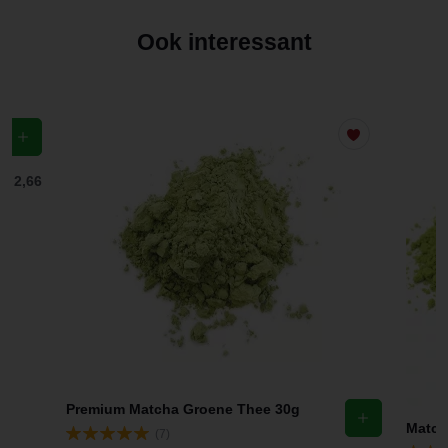
Ook interessant
f
€ 2,66
Premium Matcha Groene Thee 30g
(7)