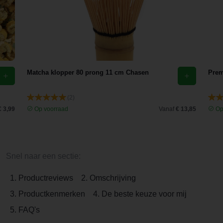
Matcha klopper 80 prong 11 cm Chasen
Prem
(2)
€ 3,99
Op voorraad
Vanaf
€ 13,85
Op
Snel naar een sectie:
1. Productreviews
2. Omschrijving
3. Productkenmerken
4. De beste keuze voor mij
5. FAQ's