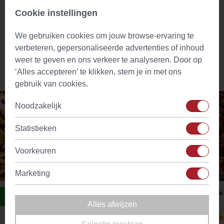
catechine EGCG en vitamine A, B, C en E. Nadat de
Cookie instellingen
theebladeren eenmaal zijn geplukt, worden ze gestoomd,
gedroogd en in een steenmolen vermalen tot een ultrafijn
We gebruiken cookies om jouw browse-ervaring te
poeder.
verbeteren, gepersonaliseerde advertenties of inhoud
weer te geven en ons verkeer te analyseren. Door op
‘Alles accepteren’ te klikken, stem je in met ons
Vergelijkbare producten
gebruik van cookies.
Noodzakelijk
Statistieken
Voorkeuren
Marketing
Echte Saliethee Blad Gesneden (Salvia
Chai
Officinalis)
Alles afwijzen
(24)