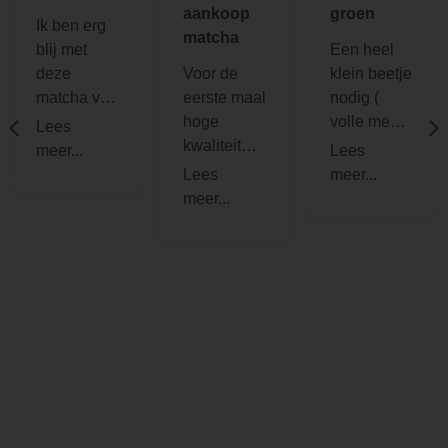
aankoop
groen
Ik ben erg
matcha
blij met
Een heel
deze
Voor de
klein beetje
matcha van
eerste maal
nodig (
echte
hoge
volle mes
uitstekende
kwaliteit
punt) en je
kwaliteit.
matcha bij
hebt een
De smaak
jullie
gezonde
is puur en
besteld.
kop thee,
geweldig,
Helemaal
fijne dronk
precies
tevreden
en super
zoals
met de
gezond
goede
snelle
matcha
levering, de
hoort te
correcte
zijn. De
prijs. Jullie
super
mogen het
groene
gerust ook