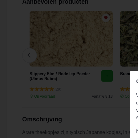
Aanbevolen producten
花)
Slippery Elm / Rode Iep Poeder
Brandnete
(Ulmus Rubra)
(29)
Vanaf
€ 9,44
Op voorraad
Vanaf
€ 8,13
Op voor
Omschrijving
Arare theekopjes zijn typisch Japanse kopjes, in een