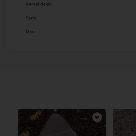
Aantal delen
Serie
Merk
€ 0,00