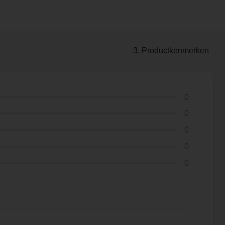
3. Productkenmerken
0
0
0
0
0