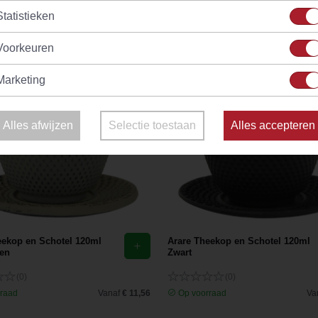
hee langer warm blijft. De binnenkant van de theekopjes is geema
Statistieken
n perfect bij de gietijzeren Arare of Kambin theepot series.
Voorkeuren
Marketing
Alles afwijzen
Selectie toestaan
Alles accepteren
eekop en Schotel 120ml
Arare Theekop en Schotel 120ml
oen
Zwart
(0)
(0)
raad
Vanaf
€ 11,56
Op voorraad
Va