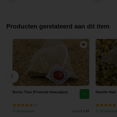
Producten gerelateerd aan dit item
Buchu Thee (Piramide theezakjes)
Kamille Heel
(3)
 3,35
Op voorraad
Vanaf
€ 0,00
Op voorraa