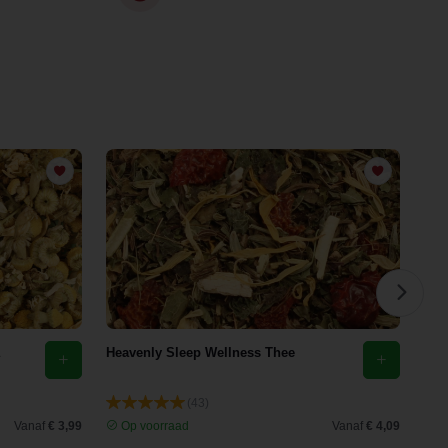
Heavenly Sleep Wellness Thee
Eld
(43)
Vanaf
€ 3,99
Op voorraad
Vanaf
€ 4,09
O