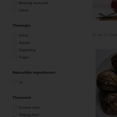
Bloemig muscatel
Citrus
Grassig
Grassig verfrissend
Theeregio
Mout
Er zijn 62 prod
Anhui
Mout rijk
Assam
Mout rokerig
Darjeeling
Mout rokerig rijk
Fuijan
Munt verfrissend
Hubei
Muscatel rijk
Keemun
Natuurlijke ingredienten
Notig rijk
UVA
Ja
Rijk
Yunnan
Rijk aromatisch
Theesoort
Vol zoetig
Zoet grassig verfrissend
Groene thee
Zoet rokerig
Oolong thee