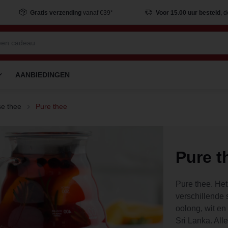
Gratis verzending
vanaf €39*
Voor 15.00 uur besteld
, 
AANBIEDINGEN
e thee
Pure thee
Pure t
Pure thee. Het
verschillende 
oolong, wit en
Sri Lanka. All