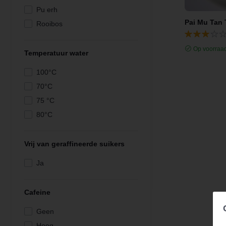
Zoet verfrissend
Pu erh
Pai Mu Tan 
Rooibos
Witte thee
Op voorraa
Zwarte thee
Temperatuur water
100°C
70°C
75 °C
80°C
90°C
95°C
Vrij van geraffineerde suikers
Ja
Cafeine
Geen
Hoog