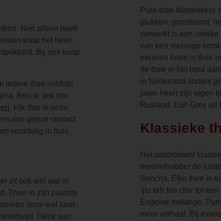
Pure thee klassiekers 
plukken, grondsoort, h
nken. Niet alleen heeft
verwerkt is een unieke
 landen waar het heen
van een melange komt 
ontwikkeld. Bij ons koop
eeuwen heen is thee ov
de thee in het land aan
in Nederland anders ge
n iedere thee voldoet
jaren heen zijn eigen 
gina. Ben je gek om
Rusland, Earl Grey uit
pen
, kijk dan in onze
eem dan gerust contact
Klassieke t
en voordelig in huis.
Het assortiment klassie
theeliefhebber de juiste
Sencha. Elke thee is ec
r zit ook wel wat in.
‘pu erh tuo cha’ tot e
d. Thee in zijn puurste
Engelse melange. Pure
edereen deze wel kent.
mooi verhaal. Bij evans
 wereldwijd. Denk aan