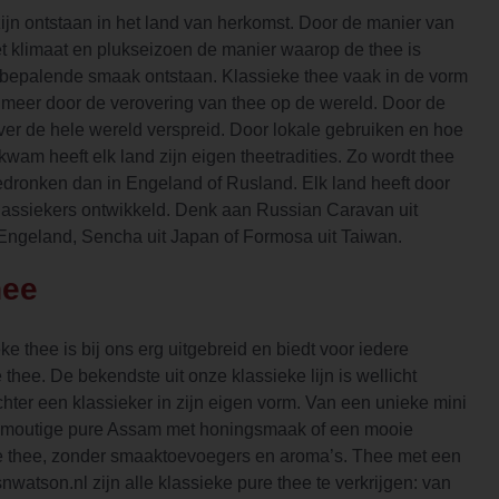
zijn ontstaan in het land van herkomst. Door de manier van
et klimaat en plukseizoen de manier waarop de thee is
 bepalende smaak ontstaan. Klassieke thee vaak in de vorm
meer door de verovering van thee op de wereld. Door de
er de hele wereld verspreid. Door lokale gebruiken en hoe
kwam heeft elk land zijn eigen theetradities. Zo wordt thee
dronken dan in Engeland of Rusland. Elk land heeft door
klassiekers ontwikkeld. Denk aan Russian Caravan uit
 Engeland, Sencha uit Japan of Formosa uit Taiwan.
hee
ke thee is bij ons erg uitgebreid en biedt voor iedere
 thee. De bekendste uit onze klassieke lijn is wellicht
hter een klassieker in zijn eigen vorm. Van een unieke mini
en moutige pure Assam met honingsmaak of een mooie
 thee, zonder smaaktoevoegers en aroma’s. Thee met een
nwatson.nl zijn alle klassieke pure thee te verkrijgen: van