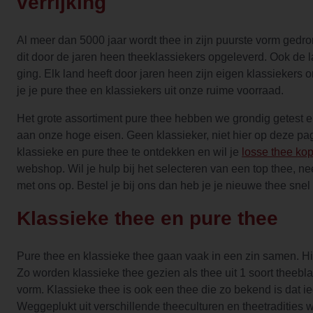
verrijking
Al meer dan 5000 jaar wordt thee in zijn puurste vorm gedro
dit door de jaren heen theeklassiekers opgeleverd. Ook de
ging. Elk land heeft door jaren heen zijn eigen klassiekers 
je je pure thee en klassiekers uit onze ruime voorraad.
Het grote assortiment pure thee hebben we grondig getest e
aan onze hoge eisen. Geen klassieker, niet hier op deze pa
klassieke en pure thee te ontdekken en wil je
losse thee ko
webshop. Wil je hulp bij het selecteren van een top thee, n
met ons op. Bestel je bij ons dan heb je je nieuwe thee snel 
Klassieke thee en pure thee
Pure thee en klassieke thee gaan vaak in een zin samen. Hie
Zo worden klassieke thee gezien als thee uit 1 soort theebla
vorm. Klassieke thee is ook een thee die zo bekend is dat i
Weggeplukt uit verschillende theeculturen en theetradities