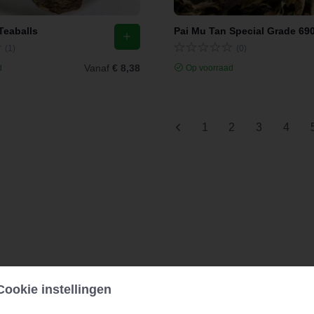
Teaballs
Pai Mu Tan Special Grade 69
(1)
(0)
Vanaf
€ 8,38
d
Op voorraad
1
2
3
4
Cookie instellingen