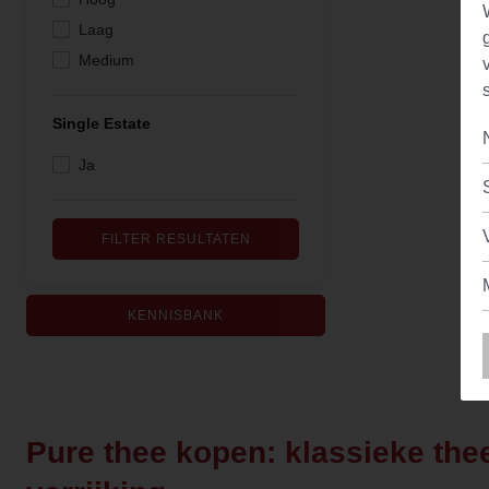
Laag
Medium
Single Estate
Ja
FILTER RESULTATEN
KENNISBANK
Pure thee kopen: klassieke the