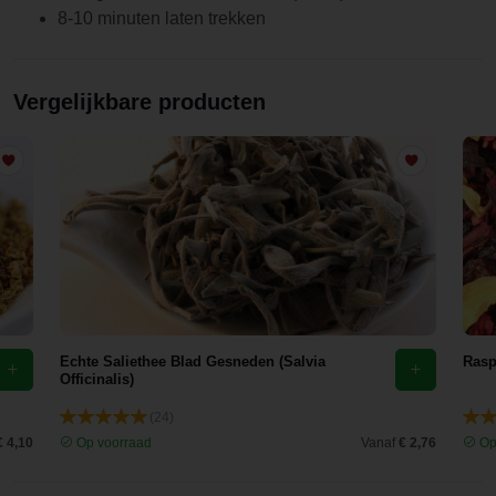
8-10 minuten laten trekken
Vergelijkbare producten
Echte Saliethee Blad Gesneden (Salvia
Rasp
Officinalis)
(24)
€ 4,10
Op voorraad
Vanaf
€ 2,76
Op