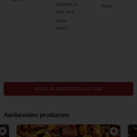
drinken in
helemaal
een leuke
iets anders.
eethuisje
heb ik
Evans&Wat
son
ontdekt.
Gelukkig !
VOEG JE BEOORDELING TOE
Aanbevolen producten