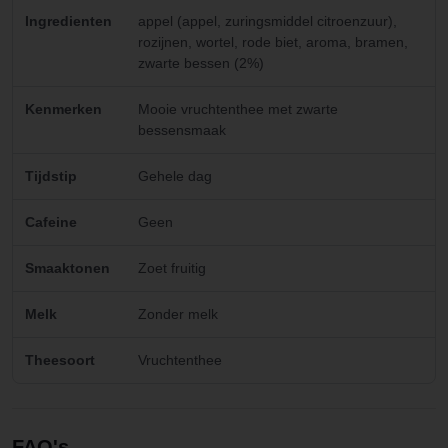
Ingredienten
appel (appel, zuringsmiddel citroenzuur),
rozijnen, wortel, rode biet, aroma, bramen,
zwarte bessen (2%)
Kenmerken
Mooie vruchtenthee met zwarte
bessensmaak
Tijdstip
Gehele dag
Cafeine
Geen
Smaaktonen
Zoet fruitig
Melk
Zonder melk
Theesoort
Vruchtenthee
FAQ's