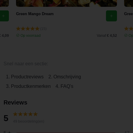
Green Mango Dream
Gree
(15)
€ 4,09
Op voorraad
Vanaf
€ 4,52
Op
Snel naar een sectie:
1. Productreviews
2. Omschrijving
3. Productkenmerken
4. FAQ's
Reviews
5
49 beoordeling(en)