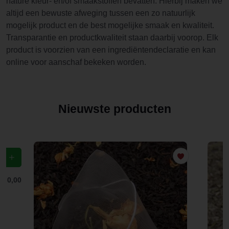
nature kleur- en/of smaakstoffen bevatten. Hierbij maken we
altijd een bewuste afweging tussen een zo natuurlijk
mogelijk product en de best mogelijke smaak en kwaliteit.
Transparantie en productkwaliteit staan daarbij voorop. Elk
product is voorzien van een ingrediëntendeclaratie en kan
online voor aanschaf bekeken worden.
Nieuwste producten
f
€ 0,00