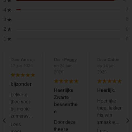
47
5
2
4
0
3
0
2
0
1
Door
Ans
op
Door
Peggy
Door
Cobie
17 jun 2026
op 24 jan
op 14 jan
2026
2026
bijzonder
Heerlijke
Heerlijk.
Lekkere
Zwarte
Heerlijke
thee voor
bessenthe
thee, lekker
bij mooie
e
fris van
zomeravon
Door deze
smaak en
den.
thee te
even