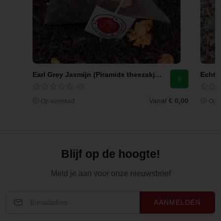
Earl Grey Jasmijn (Piramide theezakjes)
Echte 
(0)
Vanaf
€ 0,00
Op voorraad
Op v
Blijf op de hoogte!
Meld je aan voor onze nieuwsbrief
AANMELDEN