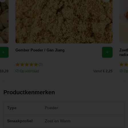
Gember Poeder / Gan Jiang
Zoet
radi
(3)
 10,28
Op voorraad
Vanaf
€ 2,25
Op
Productkenmerken
Type
Poeder
Smaakprofiel
Zoet en Warm