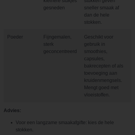
kleinere stukjes
stukken geven
gesneden
sneller smaak af
dan de hele
stokken.
Poeder
Fijngemalen,
Geschikt voor
sterk
gebruik in
geconcentreerd
smoothies,
capsules,
bakrecepten of als
toevoeging aan
kruidenmengsels.
Mengt goed met
vloeistoffen.
Advies:
Voor een langzame smaakafgifte: kies de hele
stokken.