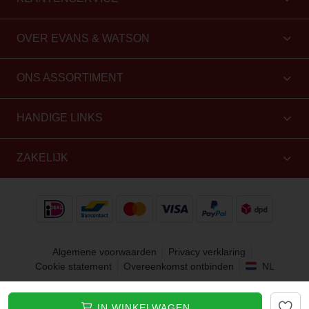
OVER EVANS & WATSON
ONS ASSORTIMENT
HANDIGE LINKS
ZAKELIJK
Algemene voorwaarden
Privacy verklaring
Cookie statement
Overeenkomst ontbinden
NL
Copyright 2010 - 2026 Evans & Watson. Alle rechten
IN WINKELWAGEN