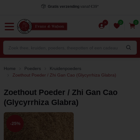
Voor 15.00 uur besteld
, dezelfde dag verstuurd*
0
0
Home
Poeders
Kruidenpoeders
Zoethout Poeder / Zhi Gan Cao (Glycyrrhiza Glabra)
Zoethout Poeder / Zhi Gan Cao
(Glycyrrhiza Glabra)
-25%