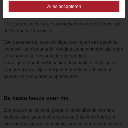
Heeft een positieve invloed op de werking van het
Alles accepteren
zenuwstelsel*
* Gezondheidsclaim(s) in afwachting van goedkeuring door
de Europese Commissie.
Een gevarieerde, evenwichtige voeding en een gezonde
levensstijl zijn belangrijk. Voedingssupplementen zijn geen
vervanging van een gevarieerde voeding.
Ervaar je gezondheidsklachten of gebruik je medicijnen,
raadpleeg dan altijd eerst je behandelend arts over het
gebruik van bepaalde supplementen.
De beste keuze voor mij
Zoethoutwortel is verkrijgbaar in verschillende vormen:
heel/stokken, gesneden en poeder. Elke vorm heeft zijn
eigen toepassingen, afhankelijk van het gebruiksgemak en