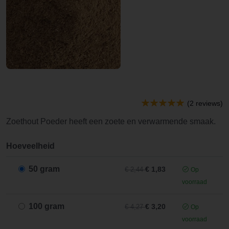
(2 reviews)
Zoethout Poeder heeft een zoete en verwarmende smaak.
Hoeveelheid
50 gram
€ 1,83
€ 2,44
Op
voorraad
100 gram
€ 3,20
€ 4,27
Op
voorraad