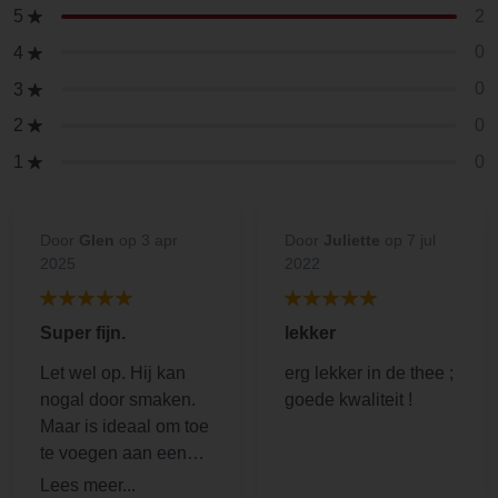
2
5
0
4
0
3
0
2
0
1
Door
Glen
op 3 apr
Door
Juliette
op 7 jul
2025
2022
Super fijn.
lekker
Let wel op. Hij kan
erg lekker in de thee ;
nogal door smaken.
goede kwaliteit !
Maar is ideaal om toe
te voegen aan een
recept.