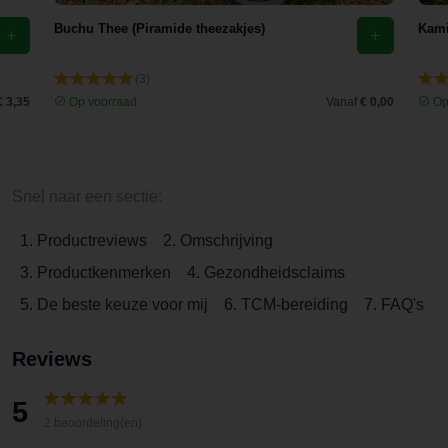
Buchu Thee (Piramide theezakjes)
Kami
(3)
€ 3,35
Op voorraad
Vanaf
€ 0,00
Op
Snel naar een sectie:
1. Productreviews
2. Omschrijving
3. Productkenmerken
4. Gezondheidsclaims
5. De beste keuze voor mij
6. TCM-bereiding
7. FAQ's
Reviews
5
2 beoordeling(en)