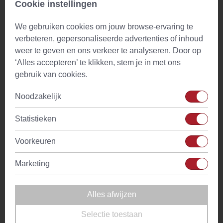
suikers
Cookie instellingen
Natuurlijke
Ja
We gebruiken cookies om jouw browse-ervaring te
ingredienten
verbeteren, gepersonaliseerde advertenties of inhoud
weer te geven en ons verkeer te analyseren. Door op
Waarschuwing
Bevat zoethout - mensen met hoge
‘Alles accepteren’ te klikken, stem je in met ons
bloeddruk dienen overmatig gebruik te
gebruik van cookies.
vermijden. Niet gebruiken tijdens de
zwangerschap en borstvoeding.
Noodzakelijk
Gearomatiseerd
Nee
Statistieken
Voorkeuren
Gezondheidsclaims
Marketing
Zoethout wortel (MEER dan 100 mg glycyrrinezuur)
Alles afwijzen
Is goed voor een normale maagfunctie*
Draagt bij aan de normale werking van de
Selectie toestaan
spijsvertering*