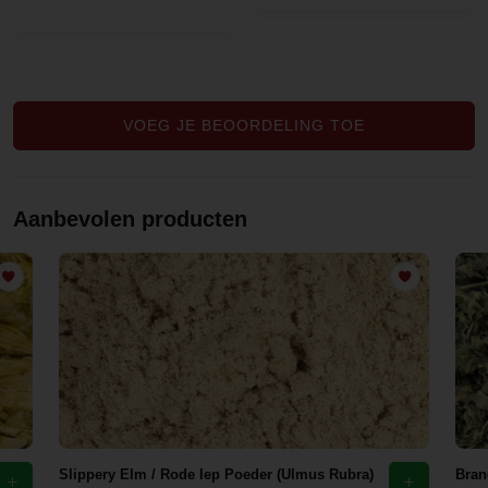
VOEG JE BEOORDELING TOE
Aanbevolen producten
Slippery Elm / Rode Iep Poeder (Ulmus Rubra)
Bran