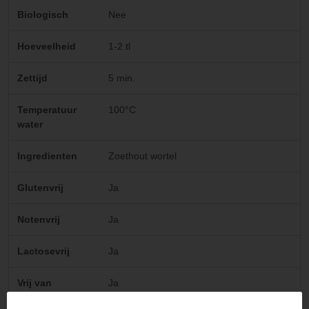
Biologisch
Nee
Hoeveelheid
1-2 tl
Zettijd
5 min.
Temperatuur
100°C
water
Ingredienten
Zoethout wortel
Glutenvrij
Ja
Notenvrij
Ja
Lactosevrij
Ja
Vrij van
Ja
geraffineerde