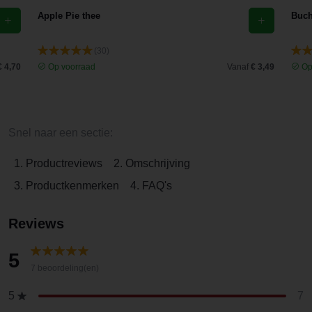
Apple Pie thee
Buch
(30)
€ 4,70
Op voorraad
Vanaf
€ 3,49
Op
Snel naar een sectie:
1. Productreviews
2. Omschrijving
3. Productkenmerken
4. FAQ's
Reviews
5
7 beoordeling(en)
7
5