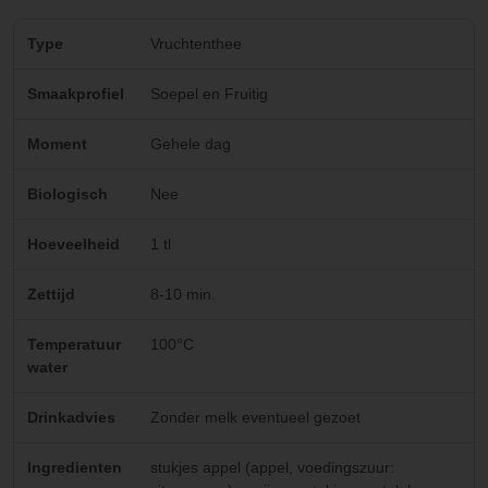
Type
Vruchtenthee
Smaakprofiel
Soepel en Fruitig
Moment
Gehele dag
Biologisch
Nee
Hoeveelheid
1 tl
Zettijd
8-10 min.
Temperatuur
100°C
water
Drinkadvies
Zonder melk eventueel gezoet
Ingredienten
stukjes appel (appel, voedingszuur: