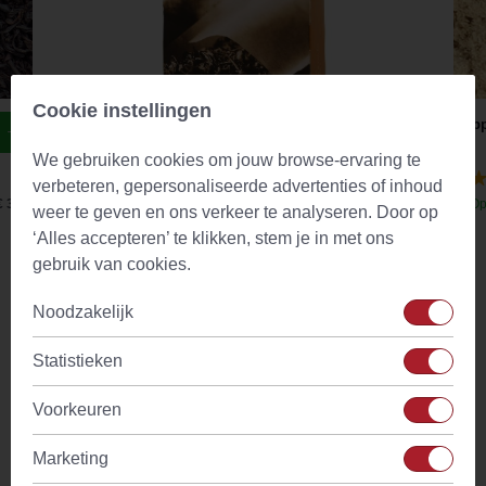
Cookie instellingen
Theefilter Flip S tbv theekop + beker Papier
Slip
Teeli
We gebruiken cookies om jouw browse-ervaring te
(6)
verbeteren, gepersonaliseerde advertenties of inhoud
€ 3,38
Op voorraad
Vanaf
€ 3,35
Op
weer te geven en ons verkeer te analyseren. Door op
‘Alles accepteren’ te klikken, stem je in met ons
gebruik van cookies.
Omschrijving
Noodzakelijk
Vruchtenthee "Sweet Bunny" is uiterst veelzijdig. Aan de
ene kant is het een vruchtenthee met een heerlijke en
Statistieken
fruitige kersensmaak. Aan de andere kant zeer geschikt als
geschenk om je geliefde te laten zien dat hij of zij jouw lieve
Voorkeuren
konijntje is. Ongeacht je beslissing deze thee is altijd een
Marketing
goede keuze voor de liefde!