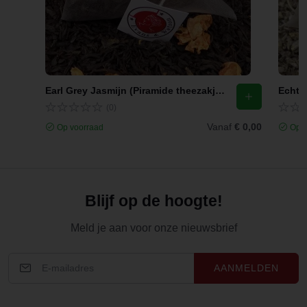
Earl Grey Jasmijn (Piramide theezakjes)
Echte 
(0)
Vanaf
€ 0,00
Op voorraad
Op v
Blijf op de hoogte!
Meld je aan voor onze nieuwsbrief
AANMELDEN