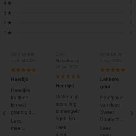
0
4
0
3
0
2
0
1
Door
Lynda
Door
Door
Ch
op
op 9 jul 2026
Marscha
op
2 sep 2025
18 jan 2026
Heerlijk
Lekkere
Heerlijk!
geur
Heerlijke
Gister mijn
fruitthee.
Proefpakje
bestelling
En wat
van deze
binnengekr
grappig dat
Sweer
egen. En
er een
Bunny thee
het voelt
suiker
besteld,
als een
konijntje in
heerlijk