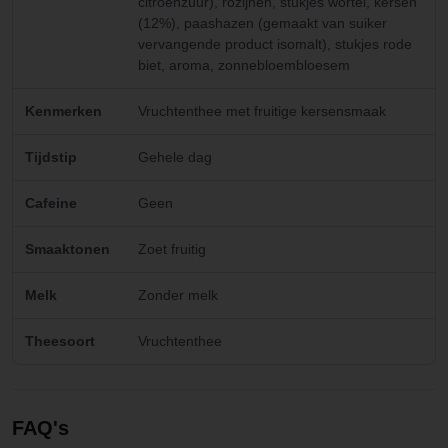
citroenzuur), rozijnen, stukjes wortel, kersen
(12%), paashazen (gemaakt van suiker
vervangende product isomalt), stukjes rode
biet, aroma, zonnebloembloesem
Kenmerken
Vruchtenthee met fruitige kersensmaak
Tijdstip
Gehele dag
Cafeine
Geen
Smaaktonen
Zoet fruitig
Melk
Zonder melk
Theesoort
Vruchtenthee
FAQ's