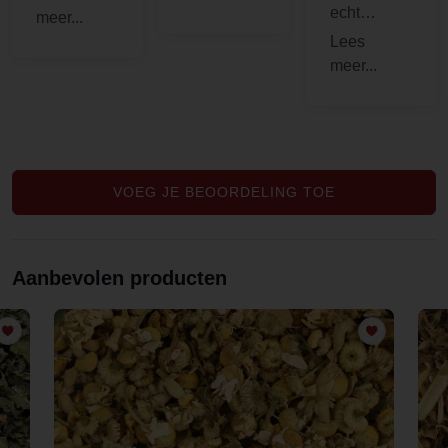
mijn
intense
echt
smoothie
smaak, rijk
prachtig.
en dit voor
en warm,
De smaak
een mooie
perfect voor
lijkt iets
prijs
koude
verloren te
dagen
zijn gegaan
in het
proces.
VOEG JE BEOORDELING TOE
Aanbevolen producten