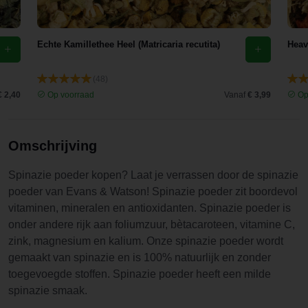
Echte Kamillethee Heel (Matricaria recutita)
Heav
(48)
€ 2,40
Op voorraad
Vanaf
€ 3,99
Op
Omschrijving
Spinazie poeder kopen? Laat je verrassen door de spinazie
poeder van Evans & Watson! Spinazie poeder zit boordevol
vitaminen, mineralen en antioxidanten. Spinazie poeder is
onder andere rijk aan foliumzuur, bètacaroteen, vitamine C,
zink, magnesium en kalium. Onze spinazie poeder wordt
gemaakt van spinazie en is 100% natuurlijk en zonder
toegevoegde stoffen. Spinazie poeder heeft een milde
spinazie smaak.