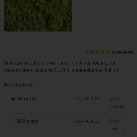
(3 reviews)
Spinazie poeder is onder andere rijk aan foliumzuur,
bètacaroteen, vitamine C, zink, magnesium en kalium.
Hoeveelheid
50 gram
€ 2,46
€ 2,90
Op
voorraad
100 gram
€ 4,31
€ 5,07
Op
voorraad