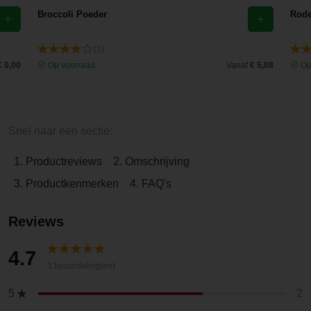
Broccoli Poeder
Rode
(1)
€ 0,00
Op voorraad
Vanaf
€ 5,08
Op
Snel naar een sectie:
1. Productreviews
2. Omschrijving
3. Productkenmerken
4. FAQ's
Reviews
4.7
3 beoordeling(en)
2
5