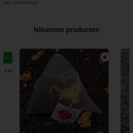
een deskundige.
Nieuwste producten
f
€ 0,00