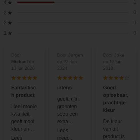
1
4
0
3
0
2
0
1
Door
Door
Jurgen
Door
Joke
Michael
op
op 22 sep
op 17 jun
13 jun 2026
2024
2019
Fantastisc
intens
Goed
h product
oplosbaar,
geeft mijn
prachtige
Heel mooie
groenten
kleur
kwaliteit,
soep een
geeft mooi
extra
De kleur
kleur en
punch,
van dit
smaak in
diepe,
product is