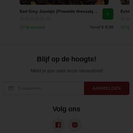
Earl Grey Jasmijn (Piramide theezakjes)
Echte 
(0)
Vanaf
€ 0,00
Op voorraad
Op v
Blijf op de hoogte!
Meld je aan voor onze nieuwsbrief
AANMELDEN
Volg ons