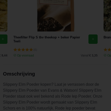
different
nagekeken
products so
te hebben
I will be
want die
trying some
stond niet
soon, nice
op de
and quick
verpakking.
Theefilter Flip S tbv theekop + beker Papier
delivery
Bran
Nu, paar
Teeli
and it all
dagen
feels well
(6)
verder, ben
taken care
€ 9,44
Op voorraad
Vanaf
€ 3,35
Op
er achter
of! Thank
dat het doet
you!
wat het
Omschrijving
belooft, heb
geen [..]
Slippery Elm Poeder kopen? Laat je verrassen door de
meer
Slippery Elm Poeder van Evans & Watson! Slippery Elm
gehad! Erg
Poeder staat ook wel bekend als Rode Iep Poeder. Onze
blij mee!
Slippery Elm Poeder wordt gemaakt van Slippery Elm
Schors en is 100% natuurlijk. Rode Iep poeder bevat