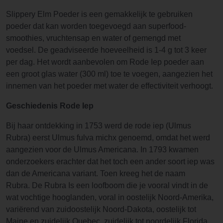
Slippery Elm Poeder is een gemakkelijk te gebruiken
poeder dat kan worden toegevoegd aan superfood-
smoothies, vruchtensap en water of gemengd met
voedsel. De geadviseerde hoeveelheid is 1-4 g tot 3 keer
per dag. Het wordt aanbevolen om Rode Iep poeder aan
een groot glas water (300 ml) toe te voegen, aangezien het
innemen van het poeder met water de effectiviteit verhoogt.
Geschiedenis Rode Iep
Bij haar ontdekking in 1753 werd de rode iep (Ulmus
Rubra) eerst Ulmus fulva michx genoemd, omdat het werd
aangezien voor de Ulmus Americana. In 1793 kwamen
onderzoekers erachter dat het toch een ander soort iep was
dan de Americana variant. Toen kreeg het de naam
Rubra. De Rubra Is een loofboom die je vooral vindt in de
wat vochtige hooglanden, voral in oostelijk Noord-Amerika,
variërend van zuidoostelijk Noord-Dakota, oostelijk tot
Maine en zuidelijk Quebec, zuidelijk tot noordelijk Florida