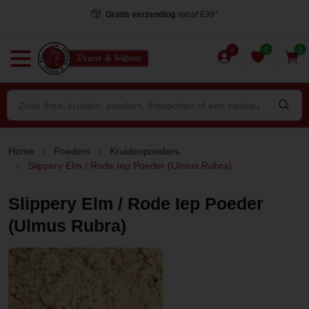
Voor 15.00 uur besteld
, dezelfde dag verstuurd*
0
0
Home
Poeders
Kruidenpoeders
Slippery Elm / Rode Iep Poeder (Ulmus Rubra)
Slippery Elm / Rode Iep Poeder
(Ulmus Rubra)