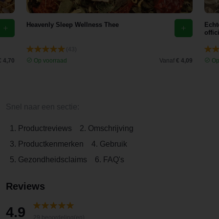
Heavenly Sleep Wellness Thee
Echt
offic
(43)
€ 4,70
Op voorraad
Vanaf
€ 4,09
Op
Snel naar een sectie:
1. Productreviews
2. Omschrijving
3. Productkenmerken
4. Gebruik
5. Gezondheidsclaims
6. FAQ's
Reviews
4.9
29 beoordeling(en)