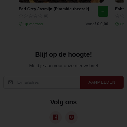
Earl Grey Jasmijn (Piramide theezakjes)
Echte 
(0)
Vanaf
€ 0,00
Op voorraad
Op v
Blijf op de hoogte!
Meld je aan voor onze nieuwsbrief
AANMELDEN
Volg ons