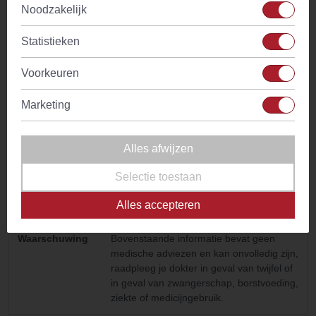
Noodzakelijk
Glutenvrij
Ja
Statistieken
Notenvrij
Ja
Voorkeuren
Lactosevrij
Ja
Marketing
Vrij van
Ja
geraffineerde
Alles afwijzen
suikers
Selectie toestaan
Natuurlijke
Ja
Alles accepteren
ingredienten
Waarschuwing
Bovenstaande informatie bevat geen
medische adviezen en kan onvolledig zijn,
raadpleeg je dokter in geval van twijfel of
in geval van zwangerschap, borstvoeding,
ziekte of medicijngebruik.