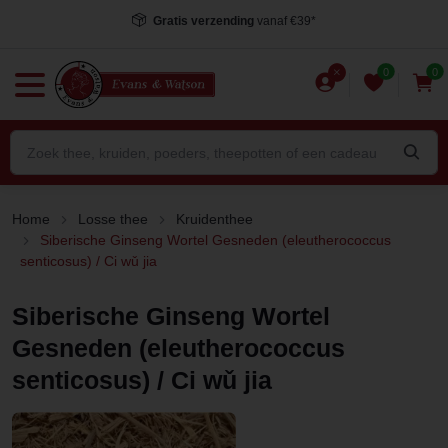
Voor 15.00 uur besteld
, dezelfde dag verstuurd*
0
0
Home
Losse thee
Kruidenthee
Siberische Ginseng Wortel Gesneden (eleutherococcus
senticosus) / Ci wǔ jia
Siberische Ginseng Wortel
Gesneden (eleutherococcus
senticosus) / Ci wǔ jia