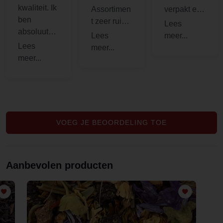
kwaliteit. Ik
Assortimen
verpakt en
ben
t zeer ruim.
snel
absoluut
Al mijn
verzonden.
tevreden!
theewense
n op 1 site
te vinden.
Was de
enige met
zo’n
variatie aan
VOEG JE BEOORDELING TOE
theesoorte
n.
Aanbevolen producten