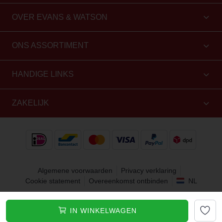
OVER EVANS & WATSON
ONS ASSORTIMENT
HANDIGE LINKS
ZAKELIJK
Algemene voorwaarden
Privacy verklaring
Cookie statement
Overeenkomst ontbinden
NL
Copyright 2010 - 2026 Evans & Watson. Alle rechten
IN WINKELWAGEN
voorbehouden.