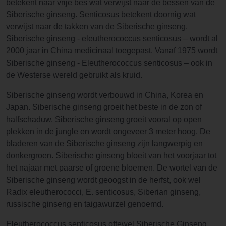
betekent naar vrije bes wat verwijst naar de bessen van de
Siberische ginseng. Senticosus betekent doornig wat
verwijst naar de takken van de Siberische ginseng.
Siberische ginseng - eleutherococcus senticosus – wordt al
2000 jaar in China medicinaal toegepast. Vanaf 1975 wordt
Siberische ginseng - Eleutherococcus senticosus – ook in
de Westerse wereld gebruikt als kruid.
Siberische ginseng wordt verbouwd in China, Korea en
Japan. Siberische ginseng groeit het beste in de zon of
halfschaduw. Siberische ginseng groeit vooral op open
plekken in de jungle en wordt ongeveer 3 meter hoog. De
bladeren van de Siberische ginseng zijn langwerpig en
donkergroen. Siberische ginseng bloeit van het voorjaar tot
het najaar met paarse of groene bloemen. De wortel van de
Siberische ginseng wordt geoogst in de herfst, ook wel
Radix eleutherococci, E. senticosus, Siberian ginseng,
russische ginseng en taigawurzel genoemd.
Eleutherococcus senticosus oftewel Siberische Ginseng