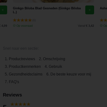
Ginkgo Biloba Blad Gesneden (Ginkgo Biloba
Ashw
L.)
(6)
€ 4,09
Op voorraad
Vanaf
€ 3,42
Op
Snel naar een sectie:
1. Productreviews
2. Omschrijving
3. Productkenmerken
4. Gebruik
5. Gezondheidsclaims
6. De beste keuze voor mij
7. FAQ's
Reviews