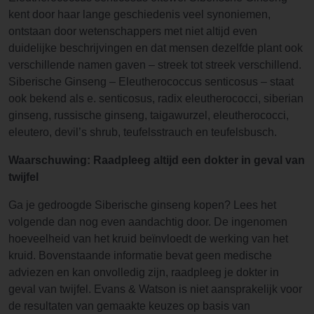
kent door haar lange geschiedenis veel synoniemen,
ontstaan door wetenschappers met niet altijd even
duidelijke beschrijvingen en dat mensen dezelfde plant ook
verschillende namen gaven – streek tot streek verschillend.
Siberische Ginseng – Eleutherococcus senticosus – staat
ook bekend als e. senticosus, radix eleutherococci, siberian
ginseng, russische ginseng, taigawurzel, eleutherococci,
eleutero, devil’s shrub, teufelsstrauch en teufelsbusch.
Waarschuwing: Raadpleeg altijd een dokter in geval van
twijfel
Ga je gedroogde Siberische ginseng kopen? Lees het
volgende dan nog even aandachtig door. De ingenomen
hoeveelheid van het kruid beïnvloedt de werking van het
kruid. Bovenstaande informatie bevat geen medische
adviezen en kan onvolledig zijn, raadpleeg je dokter in
geval van twijfel. Evans & Watson is niet aansprakelijk voor
de resultaten van gemaakte keuzes op basis van