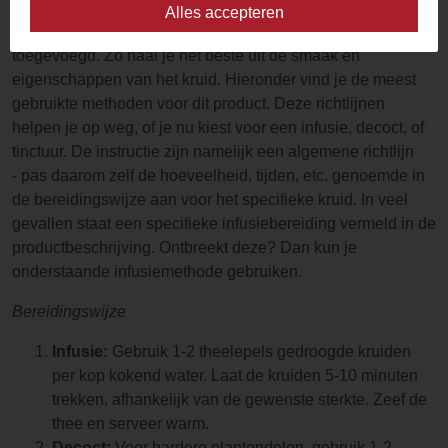
de juiste manier worden bereid. Daarom hebben we bij elk
Alles accepteren
product een of meerdere passende bereidingswijzes
toegevoegd. Zo haal je het beste uit de smaak en
eigenschappen van het kruid. Hieronder vind je de meest
gebruikte methoden voor dit product. Deze richtlijnen
helpen je op weg, of je nu kiest voor een infusie, decoct, of
tinctuur. De instructie zijn namelijk een algemene richtlijn
- pas daarom zelf de hoeveelheid, tijden, etc. genoemde in
de bereidingswijze aan voor het specifieke kruid. In veel
gevallen staat een specifieke infusiebereiding vermeld in de
productbeschrijving. Ontbreekt deze? Dan kun je
onderstaande infusiemethode gebruiken.
Bereidingswijze
Infusie:
Gebruik 1-2 theelepels gedroogde kruiden
per kop kokend water. Laat de kruiden 5-10 minuten
trekken, afhankelijk van de gewenste sterkte. Zeef de
thee en serveer warm.
Decoct:
Voor hardere plantendelen, gebruik 1-2