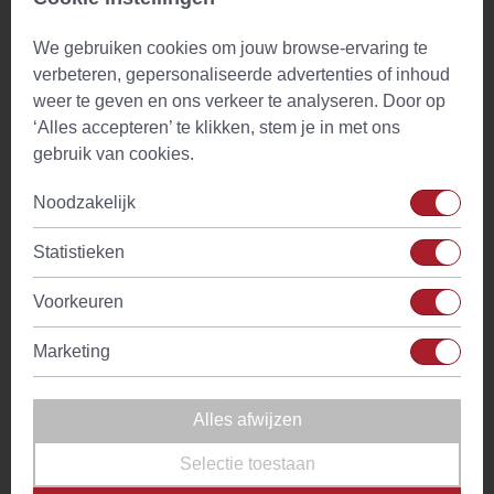
water
We gebruiken cookies om jouw browse-ervaring te
Drinkadvies
Thee is geschikt voor gehele dag
verbeteren, gepersonaliseerde advertenties of inhoud
weer te geven en ons verkeer te analyseren. Door op
Ingredienten
Wortel Siberische Ginseng stukjes
‘Alles accepteren’ te klikken, stem je in met ons
(Eleutherococcus Rad. conc.)
gebruik van cookies.
Tijdstip
Gehele dag
Noodzakelijk
Cafeine
Geen
Statistieken
Waarschuwing
Raadpleeg voor gebuik je dokter in geval
Voorkeuren
van twijfel of in geval van zwangerschap,
borstvoeding, ziekte of medicijngebruik.
Marketing
Alles afwijzen
Gebruik
Selectie toestaan
Medicinale kruiden zijn het meest waardevol wanneer ze op