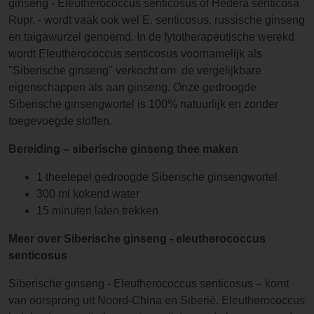
ginseng - Eleutherococcus senticosus of Hedera senticosa
Rupr. - wordt vaak ook wel E. senticosus, russische ginseng
en taigawurzel genoemd. In de fytotherapeutische werekd
wordt Eleutherococcus senticosus voornamelijk als
"Siberische ginseng" verkocht om de vergelijkbare
eigenschappen als aan ginseng. Onze gedroogde
Siberische ginsengwortel is 100% natuurlijk en zonder
toegevoegde stoffen.
Bereiding – siberische ginseng thee maken
1 theelepel gedroogde Siberische ginsengwortel
300 ml kokend water
15 minuten laten trekken
Meer over Siberische ginseng - eleutherococcus
senticosus
Siberische ginseng - Eleutherococcus senticosus – komt
van oorsprong uit Noord-China en Siberië. Eleutherococcus