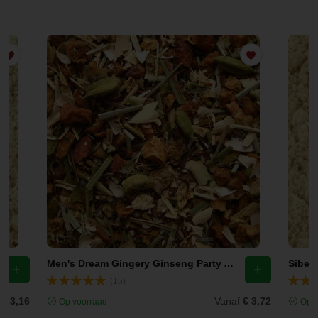
Men's Dream Gingery Ginseng Party Ayurvedische Thee
(15)
f
€ 3,16
Vanaf
€ 3,72
Op voorraad
Op v