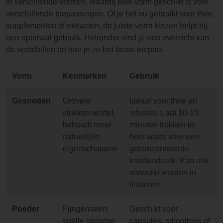
in verscillende vormen, waarbij elke vorm geschikt is voor
verschillende toepassingen. Of je het nu gebruikt voor thee,
supplementen of extracten, de juiste vorm kiezen helpt bij
een optimaal gebruik. Hieronder vind je een overzicht van
de verschillen en hoe je ze het beste toepast.
Vorm
Kenmerken
Gebruik
Gesneden
Grovere
Ideaal voor thee en
stukken wortel,
infusies. Laat 10-15
behoudt meer
minuten trekken in
natuurlijke
heet water voor een
eigenschappen
geconcentreerde
kruidendrank. Kan ook
verwerkt worden in
tincturen.
Poeder
Fijngemalen,
Geschikt voor
snelle opname
capsules, smoothies of