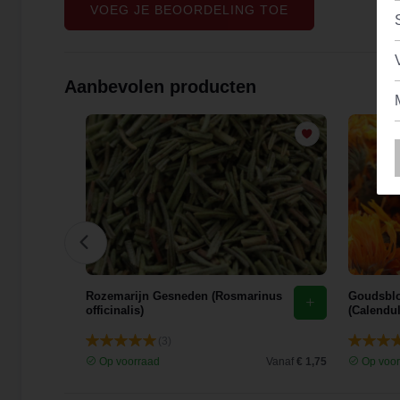
VOEG JE BEOORDELING TOE
Aanbevolen producten
Rozemarijn Gesneden (Rosmarinus
Goudsblo
 Gan
officinalis)
(Calendul
(3)
Vanaf
€ 2,93
Op voorraad
Vanaf
€ 1,75
Op voor