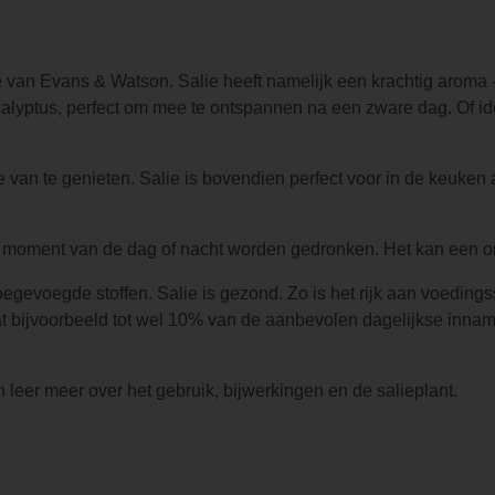
e van Evans & Watson. Salie heeft namelijk een krachtig aroma 
calyptus, perfect om mee te ontspannen na een zware dag. Of id
e van te genieten. Salie is bovendien perfect voor in de keuken 
lk moment van de dag of nacht worden gedronken. Het kan een on
egevoegde stoffen. Salie is gezond. Zo is het rijk aan voeding
at bijvoorbeeld tot wel 10% van de aanbevolen dagelijkse inname
leer meer over het gebruik, bijwerkingen en de salieplant.