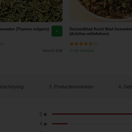
esneden (Thymus vulgaris)
Duizendblad Kruid Blad Gesnede
(Achillea millefolium)
(4)
(7)
d
Vanaf
€ 2,18
Op voorraad
mschrijving
3. Productkenmerken
4. Geb
5
4