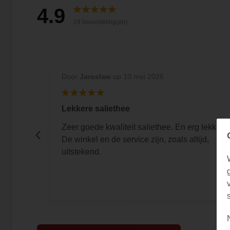
4.9
24 beoordeling(en)
Door
Jaroslaw
op 10 mei 2026
Lekkere saliethee
en
Zeer goede kwaliteit saliethee. En erg lekker.
De winkel en de service zijn, zoals altijd,
uitstekend.