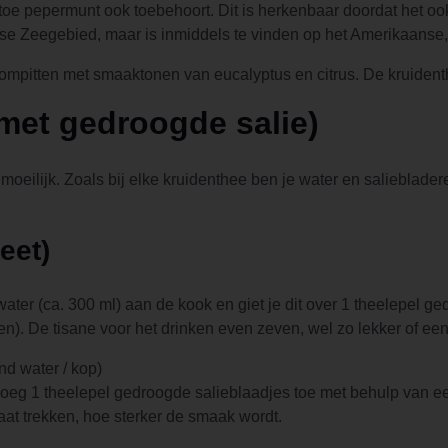
toe pepermunt ook toebehoort. Dit is herkenbaar doordat het oo
ndse Zeegebied, maar is inmiddels te vinden op het Amerikaanse
pitten met smaaktonen van eucalyptus en citrus. De kruidenthe
met gedroogde salie)
 moeilijk. Zoals bij elke kruidenthee ben je water en salieblader
eet)
ater (ca. 300 ml) aan de kook en giet je dit over 1 theelepel ge
en). De tisane voor het drinken even zeven, wel zo lekker of een 
nd water / kop)
oeg 1 theelepel gedroogde salieblaadjes toe met behulp van een 
laat trekken, hoe sterker de smaak wordt.