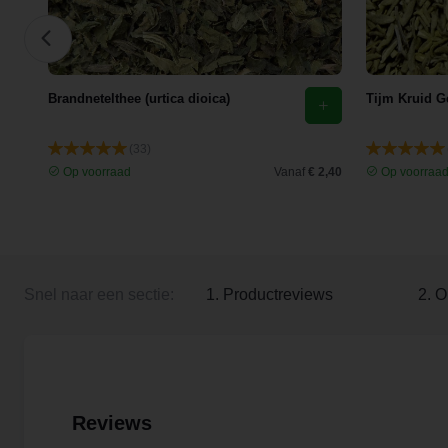
Brandnetelthee (urtica dioica)
Tijm Kruid G
(33)
 3,25
Op voorraad
Vanaf
€ 2,40
Op voorraa
Snel naar een sectie:
1. Productreviews
2. O
Reviews