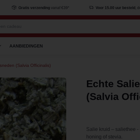
Gratis verzending
vanaf €39*
Voor 15.00 uur besteld
, 
AANBIEDINGEN
neden (Salvia Officinalis)
Echte Sali
(Salvia Offi
Salie kruid – saliethee 
honing of stevia.