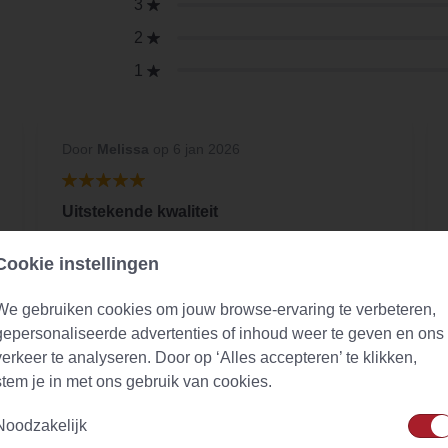
3
2
1
Door
Melissa
op 6 jan 2026
Uitstekende kwaliteit
De vluchtige oliën zijn zeer intact in deze
Cookie instellingen
bladeren. Zeer goed.
We gebruiken cookies om jouw browse-ervaring te verbeteren,
gepersonaliseerde advertenties of inhoud weer te geven en ons
verkeer te analyseren. Door op ‘Alles accepteren’ te klikken,
stem je in met ons gebruik van cookies.
Noodzakelijk