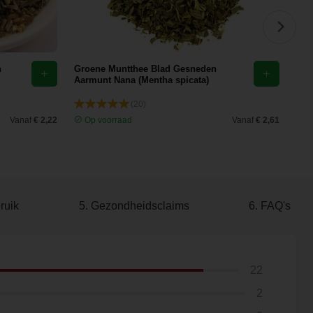
n
Groene Muntthee Blad Gesneden
Cit
Aarmunt Nana (Mentha spicata)
(mel
(20)
Vanaf
€ 2,22
Op voorraad
Vanaf
€ 2,61
O
ruik
5. Gezondheidsclaims
6. FAQ's
22
2