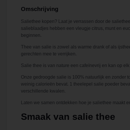
Omschrijving
Saliethee kopen? Laat je verrassen door de saliethe
salieblaadjes hebben een vleugje citrus, munt en eu
beginnen.
Thee van salie is zowel als warme drank of als ijsthe
gerechten mee te verrijken.
Salie thee is van nature een cafeïnevrij en kan op e
Onze gedroogde salie is 100% natuurlijk en zonder to
weinig calorieën bevat. 1 theelepel salie poeder bev
verschillende kwalen.
Laten we samen ontdekken hoe je saliethee maakt en 
Smaak van salie thee