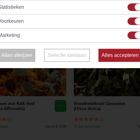
Statistieken
Voorkeuren
Marketing
Alles afwijzen
Selectie toestaan
Alles accepteren
em met Kelk Heel
Brandnetelkruid Gesneden
a Officinalis)
(Urtica dioica)
(9)
(2)
raad
Vanaf
€ 2,20
Op voorraad
V