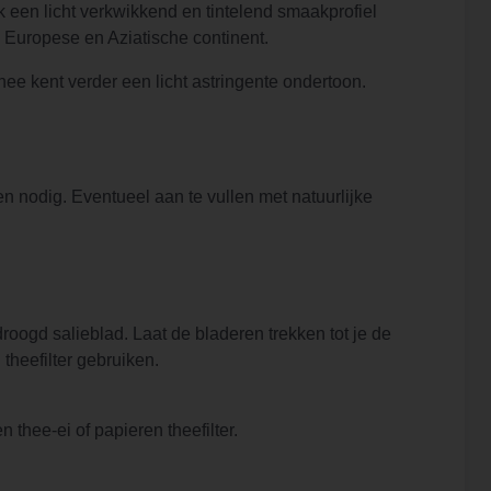
k een licht verkwikkend en tintelend smaakprofiel
, Europese en Aziatische continent.
e kent verder een licht astringente ondertoon.
en nodig. Eventueel aan te vullen met natuurlijke
droogd salieblad. Laat de bladeren trekken tot je de
theefilter gebruiken.
thee-ei of papieren theefilter.