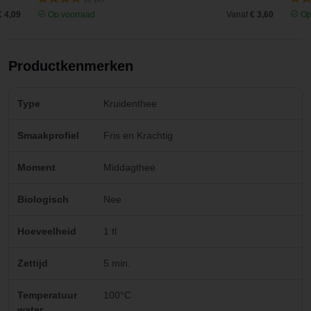
€ 4,09
Op voorraad
Vanaf
€ 3,60
Op
Productkenmerken
Type
Kruidenthee
Smaakprofiel
Fris en Krachtig
Moment
Middagthee
Biologisch
Nee
Hoeveelheid
1 tl
Zettijd
5 min.
Temperatuur
100°C
water