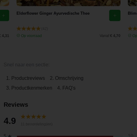
Elderflower Ginger Ayurvedische Thee
Blim
(42)
€ 4,31
Op voorraad
Vanaf
€ 4,70
Op
Snel naar een sectie:
1. Productreviews
2. Omschrijving
3. Productkenmerken
4. FAQ's
Reviews
4.9
11 beoordeling(en)
10
5