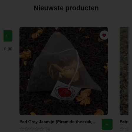
Nieuwste producten
f
€ 0,00
Earl Grey Jasmijn (Piramide theezakjes)
Echte 
(0)