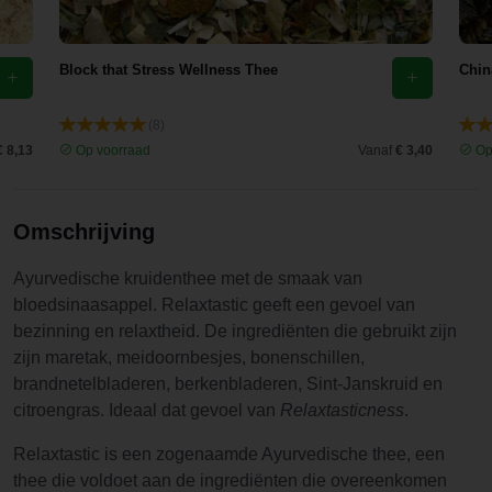
Block that Stress Wellness Thee
Chin
(8)
€ 8,13
Op voorraad
Vanaf
€ 3,40
Op
Omschrijving
Ayurvedische kruidenthee met de smaak van
bloedsinaasappel. Relaxtastic geeft een gevoel van
bezinning en relaxtheid. De ingrediënten die gebruikt zijn
zijn maretak, meidoornbesjes, bonenschillen,
brandnetelbladeren, berkenbladeren, Sint-Janskruid en
citroengras. Ideaal dat gevoel van
Relaxtasticness
.
Relaxtastic is een zogenaamde Ayurvedische thee, een
thee die voldoet aan de ingrediënten die overeenkomen