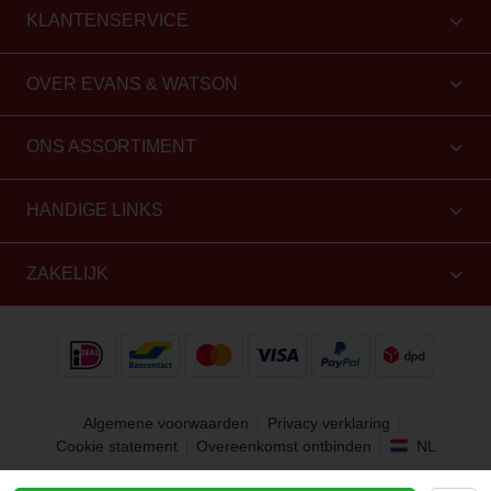
KLANTENSERVICE
OVER EVANS & WATSON
ONS ASSORTIMENT
HANDIGE LINKS
ZAKELIJK
Algemene voorwaarden
Privacy verklaring
Cookie statement
Overeenkomst ontbinden
NL
Copyright 2010 - 2026 Evans & Watson. Alle rechten