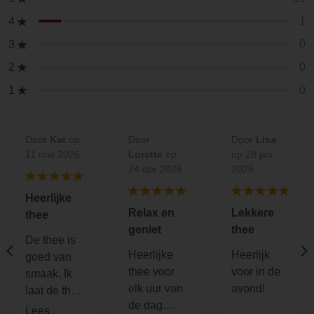
1
4
0
3
0
2
0
1
Door
Kat
op
Door
Door
Lisa
11 mei 2026
Lorette
op
op 28 jan
24 apr 2026
2026
Heerlijke
Relax en
Lekkere
thee
geniet
thee
De thee is
Heerlijke
Heerlijk
goed van
thee voor
voor in de
smaak. Ik
elk uur van
avond!
laat de thee
de dag.
afkoelen en