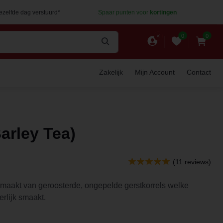
dezelfde dag verstuurd*
Spaar punten voor
kortingen
0
0
Zakelijk
Mijn Account
Contact
arley Tea)
(11 reviews)
emaakt van geroosterde, ongepelde gerstkorrels welke
rlijk smaakt.