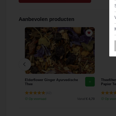
Aanbevolen producten
eden
Elderflower Ginger Ayurvedische
Theefilte
Thee
Papier Te
(42)
Vanaf
€ 2,61
Op voorraad
Vanaf
€ 4,70
Op voor