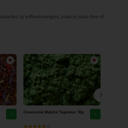
tructies bij koffievervangers, zoals je losse thee of
Ceremonial Matcha 'Supreme' 30g
Groene Mun
Aarmunt Na
(8)