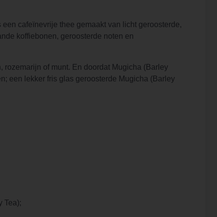
en cafeïnevrije thee gemaakt van licht geroosterde,
rande koffiebonen, geroosterde noten en
, rozemarijn of munt. En doordat Mugicha (Barley
ren; een lekker fris glas geroosterde Mugicha (Barley
y Tea);