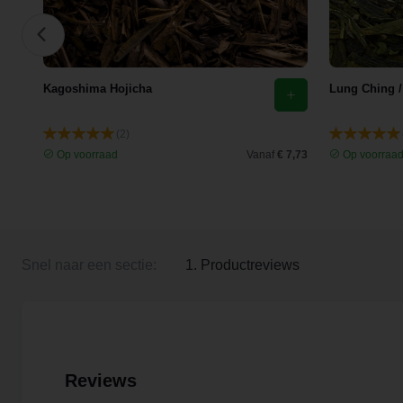
Kagoshima Hojicha
Lung Ching /
(2)
 4,09
Op voorraad
Vanaf
€ 7,73
Op voorraa
Snel naar een sectie:
1. Productreviews
Reviews