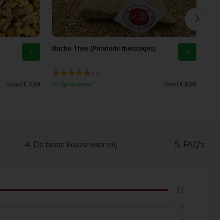
Buchu Thee (Piramide theezakjes)
Kam
(3)
Vanaf
€ 3,99
Op voorraad
Vanaf
€ 0,00
O
4. De beste keuze voor mij
5. FAQ's
11
0