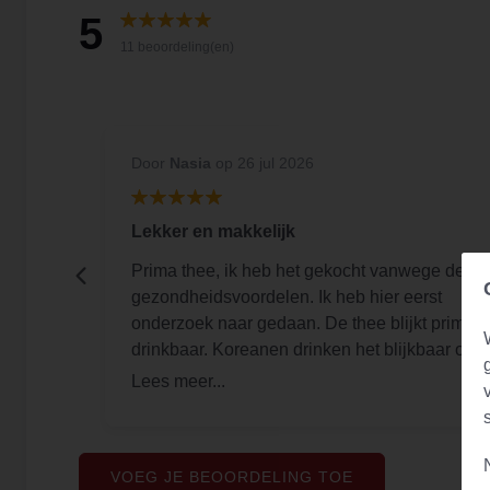
5
11 beoordeling(en)
Door
Nasia
op 26 jul 2026
Lekker en makkelijk
De
Prima thee, ik heb het gekocht vanwege de
gen en
gezondheidsvoordelen. Ik heb hier eerst
 gratis
onderzoek naar gedaan. De thee blijkt prima
bij en
drinkbaar. Koreanen drinken het blijkbaar ook
een vriendelijk handgeschreven briefje. 10/10
koud en dat is ook prima te doen. Ik ga er een
dagelijkse routine van maken. Ik heb bij mijn
bestelling ook een extra thee ontvangen dus
dat is helemaal leuk. Ik ga deze nog proberen
VOEG JE BEOORDELING TOE