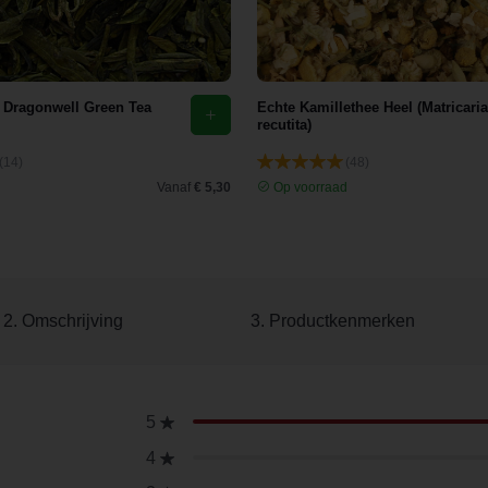
 Dragonwell Green Tea
Echte Kamillethee Heel (Matricaria
recutita)
(14)
(48)
d
Vanaf
€ 5,30
Op voorraad
2. Omschrijving
3. Productkenmerken
5
4