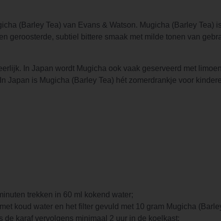
ha (Barley Tea) van Evans & Watson. Mugicha (Barley Tea) is e
een geroosterde, subtiel bittere smaak met milde tonen van geb
rlijk. In Japan wordt Mugicha ook vaak geserveerd met limoen
den. In Japan is Mugicha (Barley Tea) hét zomerdrankje voor kinde
 minuten trekken in 60 ml kokend water;
met koud water en het filter gevuld met 10 gram Mugicha (Barle
 de karaf vervolgens minimaal 2 uur in de koelkast;