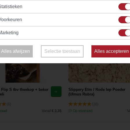
Statistieken
Voorkeuren
Marketing
Alles afwijzen
Selectie toestaan
Alles accepteren
r Flip S tbv theekop + beker
Slippery Elm / Rode Iep Poeder
eli
(Ulmus Rubra)
(6)
(28)
raad
Vanaf
€ 3,35
Op voorraad
V