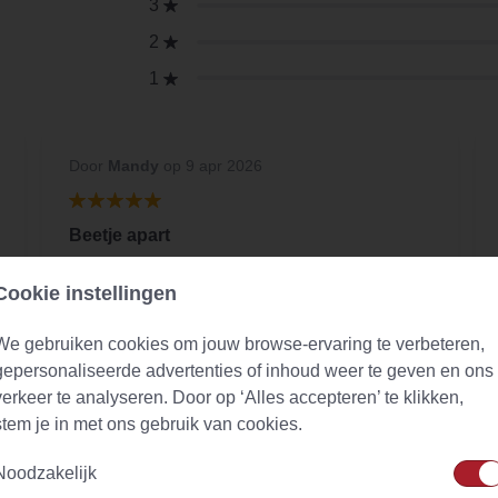
3
2
1
Door
Mandy
op 9 apr 2026
Beetje apart
Beetje apart maar gezond. Beetje noot/
Cookie instellingen
fenegriek-achtige smaak, ook een tikje aardse
smaak.
We gebruiken cookies om jouw browse-ervaring te verbeteren,
gepersonaliseerde advertenties of inhoud weer te geven en ons
verkeer te analyseren. Door op ‘Alles accepteren’ te klikken,
stem je in met ons gebruik van cookies.
Noodzakelijk