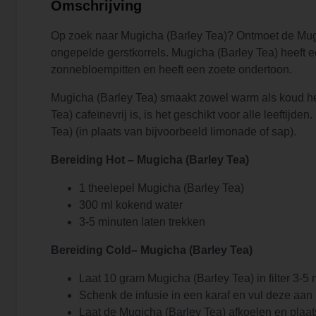
Omschrijving
Op zoek naar Mugicha (Barley Tea)? Ontmoet de Mugic
ongepelde gerstkorrels. Mugicha (Barley Tea) heeft 
zonnebloempitten en heeft een zoete ondertoon.
Mugicha (Barley Tea) smaakt zowel warm als koud hee
Tea) cafeïnevrij is, is het geschikt voor alle leeftij
Tea) (in plaats van bijvoorbeeld limonade of sap).
Bereiding Hot – Mugicha (Barley Tea)
1 theelepel Mugicha (Barley Tea)
300 ml kokend water
3-5 minuten laten trekken
Bereiding Cold– Mugicha (Barley Tea)
Laat 10 gram Mugicha (Barley Tea) in filter 3-5
Schenk de infusie in een karaf en vul deze aan 
Laat de Mugicha (Barley Tea) afkoelen en plaats