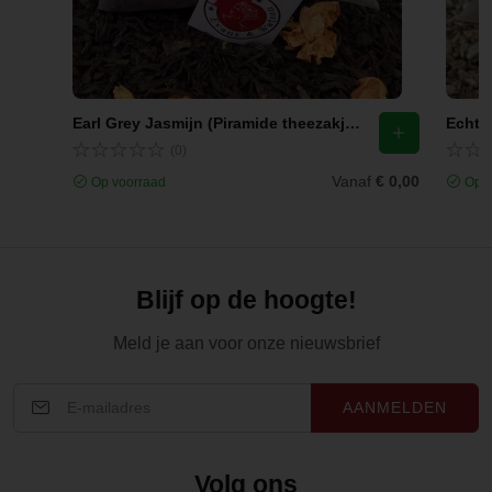
Earl Grey Jasmijn (Piramide theezakjes)
Echte 
(0)
Vanaf
€ 0,00
Op voorraad
Op v
Blijf op de hoogte!
Meld je aan voor onze nieuwsbrief
AANMELDEN
Volg ons