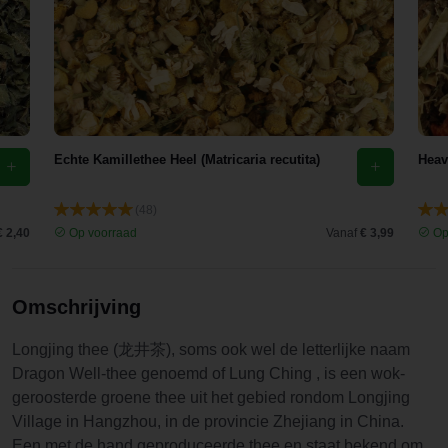
een
kiloverpakk
ing
aangeschaf
t, dus ik
kan weer
Echte Kamillethee Heel (Matricaria recutita)
Heav
eventjes
vooruit...
(48)
€ 2,40
Op voorraad
Vanaf
€ 3,99
Op
Omschrijving
Longjing thee (龙井茶), soms ook wel de letterlijke naam
Dragon Well-thee genoemd of Lung Ching , is een wok-
geroosterde groene thee uit het gebied rondom Longjing
Village in Hangzhou, in de provincie Zhejiang in China.
Een met de hand geproduceerde thee en staat bekend om