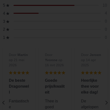
10
5
4
4
0
3
0
2
0
1
Door
Martin
Door
Door
Jeroen
op 21 mei
Yvonne
op
op 14 apr
2026
16 mrt 2026
2025
De beste
Goede
Heerlijke
Dragonwel
prijs/kwalit
thee voor
l
eit
elke dag!
Fantastisch
Thee is
De
e
goed
afgelopen