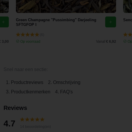
Green Champagne "Pussimbing" Darjeeling
Senc
SFTGFOP I
(6)
€ 3,00
Op voorraad
Vanaf
€ 6,92
Op
Snel naar een sectie:
1. Productreviews
2. Omschrijving
3. Productkenmerken
4. FAQ's
Reviews
4.7
14 beoordeling(en)