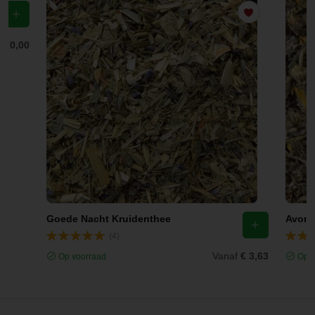
f
€ 0,00
Goede Nacht Kruidenthee
Avond
(4)
Vanaf
€ 3,63
Op voorraad
Op v