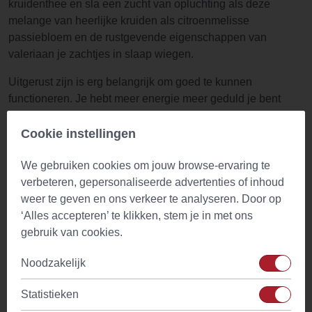
kruidenthee en sla een zucht van opluchting als deze
melange van heerlijke kruiden als citroenmelisse
passiebloem en de rustgevende eigenschappen van
valeriaan je zachtjes in slaap wiegen.
Uitgerust zijn is erg belangrijk om goed te kunnen
functioneren. Je hebt meer energie meer geduld je bent
scherper en je grappen zijn leuker. Iedereen houdt van je.
Hier komt Heavenly Sleep om de hoek kijken. Een heerlijke
Cookie instellingen
melange van passiebloem citroenmelisse rozenbottel
We gebruiken cookies om jouw browse-ervaring te
pepermuntblad valeriaan afrikaantjesbloesem en
verbeteren, gepersonaliseerde advertenties of inhoud
rozemarijn het heeft alles om je naar dromenland te wiegen
weer te geven en ons verkeer te analyseren. Door op
en je daar de hele nacht te houden.
‘Alles accepteren’ te klikken, stem je in met ons
Bereiding Heavenly Sleep
gebruik van cookies.
1 volle theelepel Heavenly Sleep
Noodzakelijk
Overgieten met kokend water (100C)
5 minuten laten trekken
Statistieken