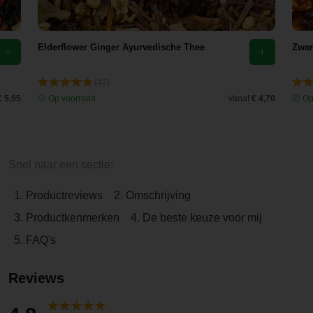
Elderflower Ginger Ayurvedische Thee
Zwar
(42)
€ 5,95
Op voorraad
Vanaf
€ 4,70
Op
Snel naar een sectie:
1. Productreviews
2. Omschrijving
3. Productkenmerken
4. De beste keuze voor mij
5. FAQ's
Reviews