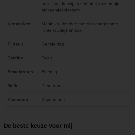
anijszaad, karwij, rozenbottel, rozemarijn,
afrikaantjesbloesem
Kenmerken
Mooie kruidenthee met een aangename
lichte kruidige smaak
Tijdstip
Gehele dag
Cafeine
Geen
Smaaktonen
Bloemig
Melk
Zonder melk
Theesoort
Kruidenthee
De beste keuze voor mij