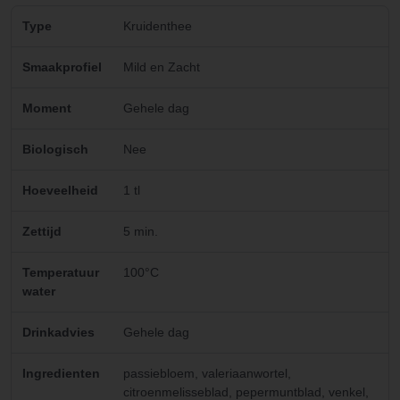
Type
Kruidenthee
Smaakprofiel
Mild en Zacht
Moment
Gehele dag
Biologisch
Nee
Hoeveelheid
1 tl
Zettijd
5 min.
Temperatuur
100°C
water
Drinkadvies
Gehele dag
Ingredienten
passiebloem, valeriaanwortel,
citroenmelisseblad, pepermuntblad, venkel,