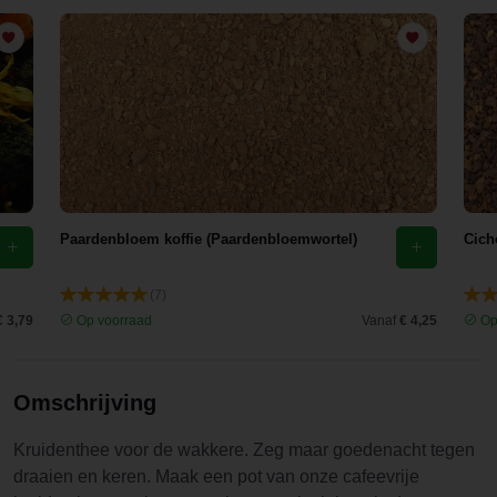
Paardenbloem koffie (Paardenbloemwortel)
Cich
(7)
€ 3,79
Op voorraad
Vanaf
€ 4,25
Op
Omschrijving
Kruidenthee voor de wakkere. Zeg maar goedenacht tegen
draaien en keren. Maak een pot van onze cafeevrije