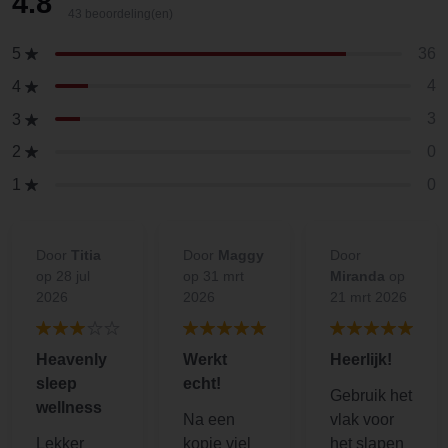
4.8
43 beoordeling(en)
36
5
4
4
3
3
0
2
0
1
Door
Titia
Door
Maggy
Door
op 28 jul
op 31 mrt
Miranda
op
2026
2026
21 mrt 2026
Heavenly
Werkt
Heerlijk!
sleep
echt!
Gebruik het
wellness
Na een
vlak voor
Lekker
kopje viel
het slapen