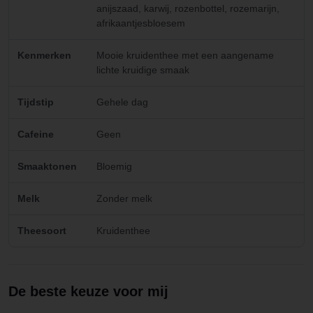
anijszaad, karwij, rozenbottel, rozemarijn,
afrikaantjesbloesem
Kenmerken
Mooie kruidenthee met een aangename
lichte kruidige smaak
Tijdstip
Gehele dag
Cafeine
Geen
Smaaktonen
Bloemig
Melk
Zonder melk
Theesoort
Kruidenthee
De beste keuze voor mij