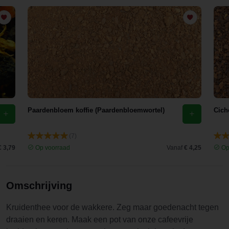
Paardenbloem koffie (Paardenbloemwortel)
Cich
(7)
€ 3,79
Op voorraad
Vanaf
€ 4,25
Op
Omschrijving
Kruidenthee voor de wakkere. Zeg maar goedenacht tegen
draaien en keren. Maak een pot van onze cafeevrije