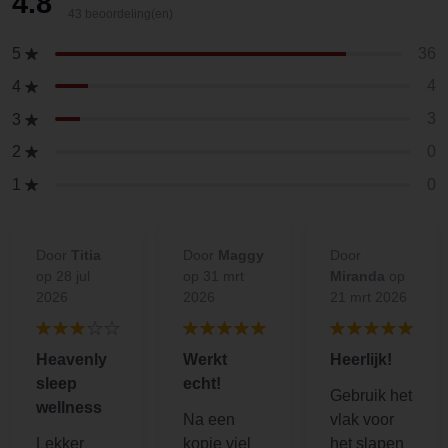
4.8
43 beoordeling(en)
36
5
4
4
3
3
0
2
0
1
Door
Titia
Door
Maggy
Door
op 28 jul
op 31 mrt
Miranda
op
2026
2026
21 mrt 2026
Heavenly
Werkt
Heerlijk!
sleep
echt!
Gebruik het
wellness
Na een
vlak voor
Lekker
kopje viel
het slapen