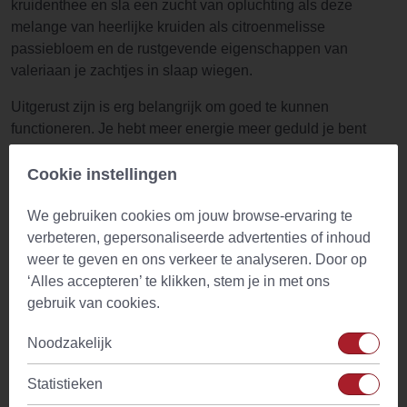
kruidenthee en sla een zucht van opluchting als deze
melange van heerlijke kruiden als citroenmelisse
passiebloem en de rustgevende eigenschappen van
valeriaan je zachtjes in slaap wiegen.
Uitgerust zijn is erg belangrijk om goed te kunnen
functioneren. Je hebt meer energie meer geduld je bent
scherper en je grappen zijn leuker. Iedereen houdt van je.
Hier komt Heavenly Sleep om de hoek kijken. Een heerlijke
Cookie instellingen
melange van passiebloem citroenmelisse rozenbottel
We gebruiken cookies om jouw browse-ervaring te
pepermuntblad valeriaan afrikaantjesbloesem en
verbeteren, gepersonaliseerde advertenties of inhoud
rozemarijn het heeft alles om je naar dromenland te wiegen
weer te geven en ons verkeer te analyseren. Door op
en je daar de hele nacht te houden.
‘Alles accepteren’ te klikken, stem je in met ons
Bereiding Heavenly Sleep
gebruik van cookies.
1 volle theelepel Heavenly Sleep
Noodzakelijk
Overgieten met kokend water (100C)
5 minuten laten trekken
Statistieken