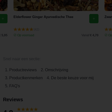
Elderflower Ginger Ayurvedische Thee
Zwar
(42)
€ 5,95
Op voorraad
Vanaf
€ 4,70
Op
Snel naar een sectie:
1. Productreviews
2. Omschrijving
3. Productkenmerken
4. De beste keuze voor mij
5. FAQ's
Reviews