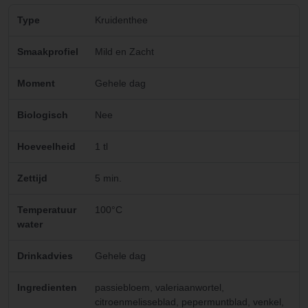
Type
Kruidenthee
Smaakprofiel
Mild en Zacht
Moment
Gehele dag
Biologisch
Nee
Hoeveelheid
1 tl
Zettijd
5 min.
Temperatuur
100°C
water
Drinkadvies
Gehele dag
Ingredienten
passiebloem, valeriaanwortel,
citroenmelisseblad, pepermuntblad, venkel,