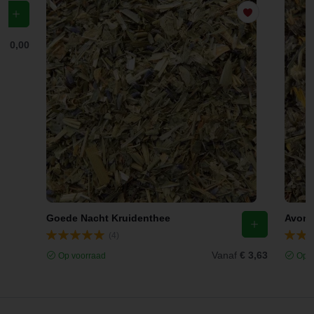
f
€ 0,00
Goede Nacht Kruidenthee
Avond
(4)
Vanaf
€ 3,63
Op voorraad
Op v