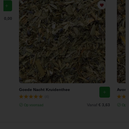
f
€ 0,00
Goede Nacht Kruidenthee
Avond
(4)
Vanaf
€ 3,63
Op voorraad
Op v