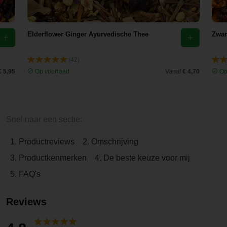
Elderflower Ginger Ayurvedische Thee
Zwar
(42)
€ 5,95
Op voorraad
Vanaf
€ 4,70
Op
Snel naar een sectie:
1. Productreviews
2. Omschrijving
3. Productkenmerken
4. De beste keuze voor mij
5. FAQ's
Reviews