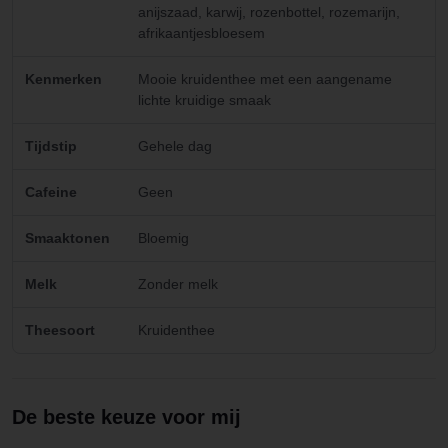
anijszaad, karwij, rozenbottel, rozemarijn,
afrikaantjesbloesem
Kenmerken
Mooie kruidenthee met een aangename
lichte kruidige smaak
Tijdstip
Gehele dag
Cafeine
Geen
Smaaktonen
Bloemig
Melk
Zonder melk
Theesoort
Kruidenthee
De beste keuze voor mij