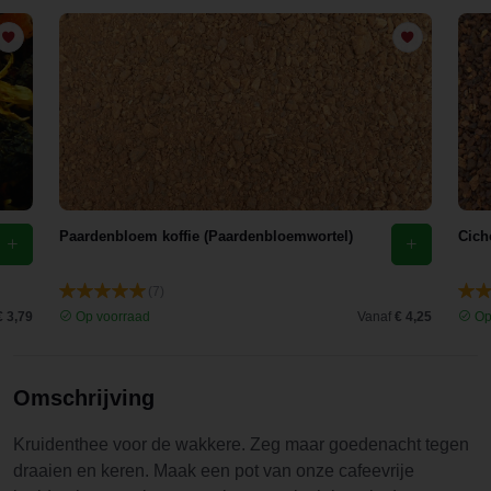
Paardenbloem koffie (Paardenbloemwortel)
Cich
(7)
€ 3,79
Op voorraad
Vanaf
€ 4,25
Op
Omschrijving
Kruidenthee voor de wakkere. Zeg maar goedenacht tegen
draaien en keren. Maak een pot van onze cafeevrije