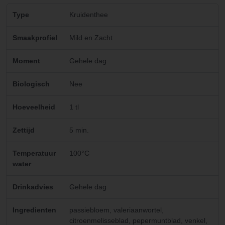
Type
Kruidenthee
Smaakprofiel
Mild en Zacht
Moment
Gehele dag
Biologisch
Nee
Hoeveelheid
1 tl
Zettijd
5 min.
Temperatuur
100°C
water
Drinkadvies
Gehele dag
Ingredienten
passiebloem, valeriaanwortel,
citroenmelisseblad, pepermuntblad, venkel,