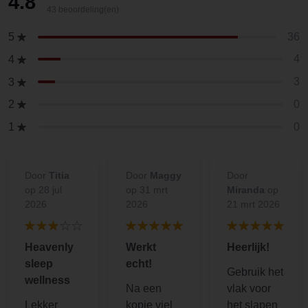
4.8
43 beoordeling(en)
36
5
4
4
3
3
0
2
0
1
Door
Titia
Door
Maggy
Door
op 28 jul
op 31 mrt
Miranda
op
2026
2026
21 mrt 2026
Heavenly
Werkt
Heerlijk!
sleep
echt!
Gebruik het
wellness
Na een
vlak voor
Lekker
kopje viel
het slapen