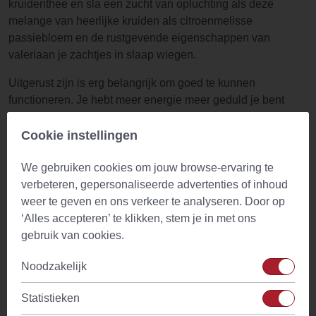
kruidenthee en sla een zucht van opluchting als deze
melange van heerlijke kruiden als citroenmelisse
passiebloem en de rustgevende eigenschappen van
valeriaan je zachtjes in slaap wiegen.
Uitgerust zijn is erg belangrijk om goed te kunnen
functioneren. Je hebt meer energie meer geduld je bent
scherper en je grappen zijn leuker. Iedereen houdt van je.
Hier komt Heavenly Sleep om de hoek kijken. Een heerlijke
Cookie instellingen
melange van passiebloem citroenmelisse rozenbottel
We gebruiken cookies om jouw browse-ervaring te
pepermuntblad valeriaan afrikaantjesbloesem en
verbeteren, gepersonaliseerde advertenties of inhoud
rozemarijn het heeft alles om je naar dromenland te wiegen
weer te geven en ons verkeer te analyseren. Door op
en je daar de hele nacht te houden.
‘Alles accepteren’ te klikken, stem je in met ons
Bereiding Heavenly Sleep
gebruik van cookies.
1 volle theelepel Heavenly Sleep
Noodzakelijk
Overgieten met kokend water (100C)
5 minuten laten trekken
Statistieken