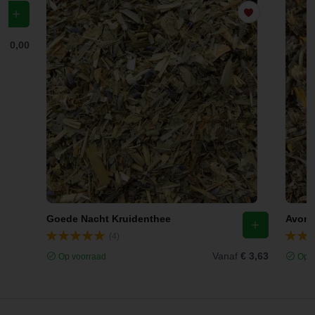
f
€ 0,00
Goede Nacht Kruidenthee
Avond
(4)
Vanaf
€ 3,63
Op voorraad
Op v