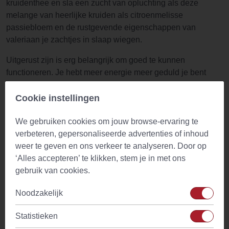
kruidenthee en sla een zucht van opluchting als deze
melange van heerlijke kruiden als citroenmelisse
passiebloem en de rustgevende eigenschappen van
valeriaan je zachtjes in slaap wiegen.
Uitgerust zijn is erg belangrijk om goed te kunnen
functioneren. Je hebt meer energie meer geduld je bent
scherper en je grappen zijn leuker. Iedereen houdt van je.
Hier komt Heavenly Sleep om de hoek kijken. Een heerlijke
Cookie instellingen
melange van passiebloem citroenmelisse rozenbottel
We gebruiken cookies om jouw browse-ervaring te
pepermuntblad valeriaan afrikaantjesbloesem en
verbeteren, gepersonaliseerde advertenties of inhoud
rozemarijn het heeft alles om je naar dromenland te wiegen
weer te geven en ons verkeer te analyseren. Door op
en je daar de hele nacht te houden.
‘Alles accepteren’ te klikken, stem je in met ons
Bereiding Heavenly Sleep
gebruik van cookies.
1 volle theelepel Heavenly Sleep
Noodzakelijk
Overgieten met kokend water (100C)
5 minuten laten trekken
Statistieken