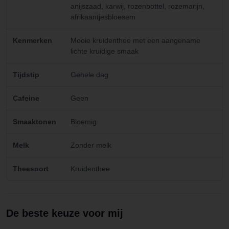
anijszaad, karwij, rozenbottel, rozemarijn,
afrikaantjesbloesem
Kenmerken
Mooie kruidenthee met een aangename
lichte kruidige smaak
Tijdstip
Gehele dag
Cafeine
Geen
Smaaktonen
Bloemig
Melk
Zonder melk
Theesoort
Kruidenthee
De beste keuze voor mij