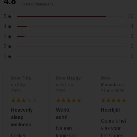
4.8
43 beoordeling(en)
36
5
4
4
3
3
0
2
0
1
Door
Titia
Door
Maggy
Door
op 28 jul
op 31 mrt
Miranda
op
2026
2026
21 mrt 2026
Heavenly
Werkt
Heerlijk!
sleep
echt!
Gebruik het
wellness
Na een
vlak voor
Lekker
kopje viel
het slapen