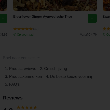
Elderflower Ginger Ayurvedische Thee
Zwar
(42)
€ 5,95
Op voorraad
Vanaf
€ 4,70
Op
Snel naar een sectie:
1. Productreviews
2. Omschrijving
3. Productkenmerken
4. De beste keuze voor mij
5. FAQ's
Reviews