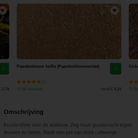
Paardenbloem koffie (Paardenbloemwortel)
Cich
(7)
€ 3,79
Op voorraad
Vanaf
€ 4,25
Op
Omschrijving
Kruidenthee voor de wakkere. Zeg maar goedenacht tegen
draaien en keren. Maak een pot van onze cafeevrije