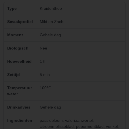
Type
Kruidenthee
Smaakprofiel
Mild en Zacht
Moment
Gehele dag
Biologisch
Nee
Hoeveelheid
1 tl
Zettijd
5 min.
Temperatuur
100°C
water
Drinkadvies
Gehele dag
Ingredienten
passiebloem, valeriaanwortel,
citroenmelisseblad, pepermuntblad, venkel,