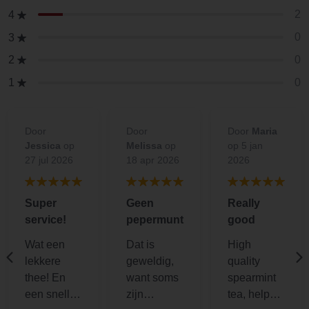
2
4
0
3
0
2
0
1
Door
Door
Door
Maria
Jessica
op
Melissa
op
op 5 jan
27 jul 2026
18 apr 2026
2026
Super
Geen
Really
service!
pepermunt
good
Wat een
Dat is
High
lekkere
geweldig,
quality
thee! En
want soms
spearmint
een snelle
zijn
tea, helps