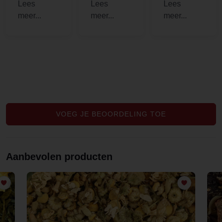
en fijne
bedrijven
me with
service,
nogal sluw.
hormonal
kreeg er
Maar deze
imbalances
zelfs een
kun je
to clear my
zakje thee
vertrouwen.
[..].
bij om te
Dat is heel
proberen,
fijn om te
lekker!!
weten.
Heel goede
Mentha
VOEG JE BEOORDELING TOE
spicata.
Aanbevolen producten