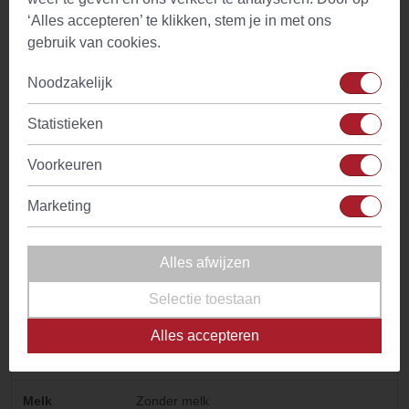
Temperatuur
100°C
‘Alles accepteren’ te klikken, stem je in met ons
water
gebruik van cookies.
Drinkadvies
Thee is geschikt voor gehele dag. Met
Noodzakelijk
weinig of geen melk drinken
Statistieken
Ingredienten
Nana muntbladeren
Voorkeuren
Kenmerken
Aangename frisse muntsmaak met
stimulerend aroma
Marketing
Bijzonder
Digestief
Alles afwijzen
Tijdstip
Voor- en na de maaltijd
Selectie toestaan
Cafeine
Geen
Alles accepteren
Smaaktonen
Munt
Melk
Zonder melk