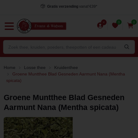
Voor 15.00 uur besteld
, dezelfde dag verstuurd*
0
0
Home
Losse thee
Kruidenthee
Groene Muntthee Blad Gesneden Aarmunt Nana (Mentha
spicata)
Groene Muntthee Blad Gesneden
Aarmunt Nana (Mentha spicata)