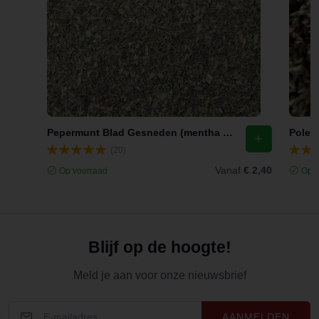
Pepermunt Blad Gesneden (mentha x piperita l.)
(20)
Vanaf
€ 2,40
Op voorraad
Op v
Blijf op de hoogte!
Meld je aan voor onze nieuwsbrief
AANMELDEN