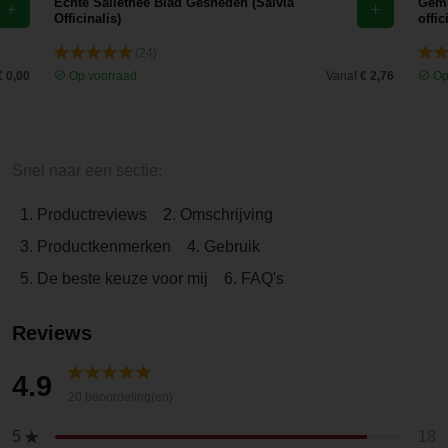
Echte Saliethee Blad Gesneden (Salvia
Gemb
Officinalis)
offic
(24)
€ 0,00
Op voorraad
Vanaf
€ 2,76
Op
Snel naar een sectie:
1. Productreviews
2. Omschrijving
3. Productkenmerken
4. Gebruik
5. De beste keuze voor mij
6. FAQ's
Reviews
4.9
20 beoordeling(en)
18
5