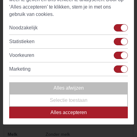
Temperatuur
100°C
‘Alles accepteren’ te klikken, stem je in met ons
water
gebruik van cookies.
Drinkadvies
Thee is geschikt voor gehele dag. Met
Noodzakelijk
weinig of geen melk drinken
Statistieken
Ingredienten
Nana muntbladeren
Voorkeuren
Kenmerken
Aangename frisse muntsmaak met
stimulerend aroma
Marketing
Bijzonder
Digestief
Alles afwijzen
Tijdstip
Voor- en na de maaltijd
Selectie toestaan
Cafeine
Geen
Alles accepteren
Smaaktonen
Munt
Melk
Zonder melk