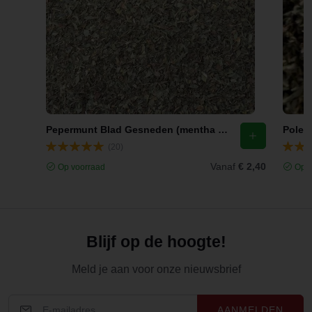
Pepermunt Blad Gesneden (mentha x piperita l.)
(20)
Vanaf
€ 2,40
Op voorraad
Op v
Blijf op de hoogte!
Meld je aan voor onze nieuwsbrief
AANMELDEN