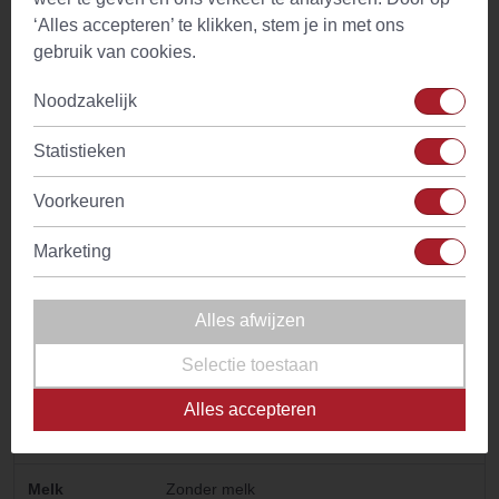
Temperatuur
100°C
‘Alles accepteren’ te klikken, stem je in met ons
water
gebruik van cookies.
Drinkadvies
Thee is geschikt voor gehele dag. Met
Noodzakelijk
weinig of geen melk drinken
Statistieken
Ingredienten
Nana muntbladeren
Voorkeuren
Kenmerken
Aangename frisse muntsmaak met
stimulerend aroma
Marketing
Bijzonder
Digestief
Alles afwijzen
Tijdstip
Voor- en na de maaltijd
Selectie toestaan
Cafeine
Geen
Alles accepteren
Smaaktonen
Munt
Melk
Zonder melk