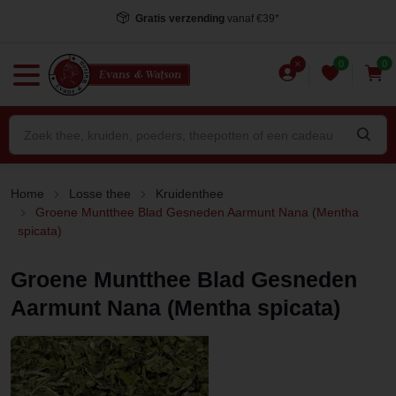
Voor 15.00 uur besteld
, dezelfde dag verstuurd*
0
0
Home
Losse thee
Kruidenthee
Groene Muntthee Blad Gesneden Aarmunt Nana (Mentha
spicata)
Groene Muntthee Blad Gesneden
Aarmunt Nana (Mentha spicata)