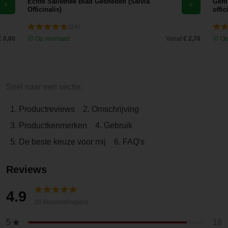
Echte Saliethee Blad Gesneden (Salvia
Gemb
Officinalis)
offic
(24)
€ 0,00
Op voorraad
Vanaf
€ 2,76
Op
Snel naar een sectie:
1. Productreviews
2. Omschrijving
3. Productkenmerken
4. Gebruik
5. De beste keuze voor mij
6. FAQ's
Reviews
4.9
20 beoordeling(en)
18
5