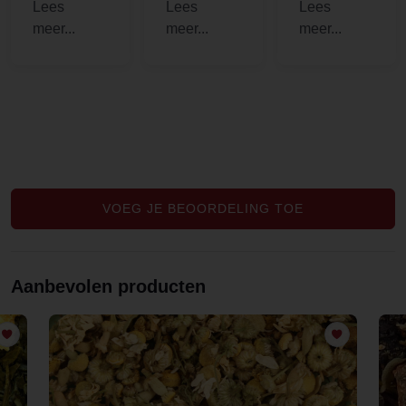
en fijne
bedrijven
me with
service,
nogal sluw.
hormonal
kreeg er
Maar deze
imbalances
zelfs een
kun je
to clear my
zakje thee
vertrouwen.
[..].
bij om te
Dat is heel
proberen,
fijn om te
lekker!!
weten.
Heel goede
Mentha
VOEG JE BEOORDELING TOE
spicata.
Aanbevolen producten