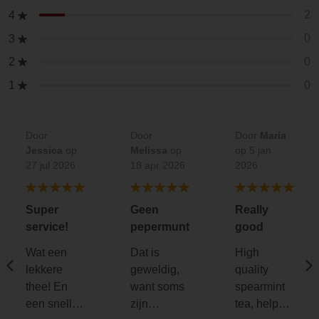
2
4
0
3
0
2
0
1
Door
Door
Door
Maria
Jessica
op
Melissa
op
op 5 jan
27 jul 2026
18 apr 2026
2026
Super
Geen
Really
service!
pepermunt
good
Wat een
Dat is
High
lekkere
geweldig,
quality
thee! En
want soms
spearmint
een snelle
zijn
tea, helps