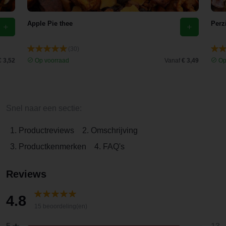
Apple Pie thee
Perz
(30)
€ 3,52
Op voorraad
Vanaf
€ 3,49
Op
Snel naar een sectie:
1. Productreviews
2. Omschrijving
3. Productkenmerken
4. FAQ's
Reviews
4.8
15 beoordeling(en)