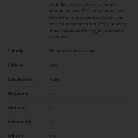
natuurlijk aroma, gekonfijte mango
(mango, suiker) (5%), sinaasappelschil,
passievrucht (appelpuree concentraat,
passievruchtconcentraat (2%)), popcorn
(maïs, raapzaadolie), vijgen, abrikozen,
rozenblad
Tijdstip
Elk moment van de dag
Cafeine
Laag
Smaaktonen
Fruitig
Glutenvrij
Ja
Notenvrij
Ja
Lactosevrij
Ja
Vrij van
Nee