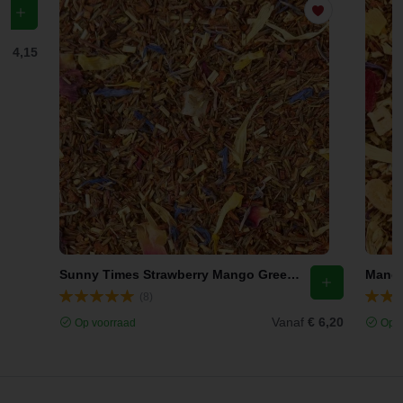
f
€ 4,15
Sunny Times Strawberry Mango Green Rooibos
Mango
(8)
Vanaf
€ 6,20
Op voorraad
Op v