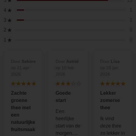
13
5
1
4
1
3
0
2
0
1
Door
Sabine
Door
Astrid
Door
Lisa
op 21 apr
op 10 feb
op 28 jan
2026
2026
2026
Zachte
Goede
Lekker
groene
start
zomerse
thee met
thee
Een
een
heerlijke
Ik vind
natuurlijke
start van de
deze thee
fruitsmaak
morgen.
zo lekker in