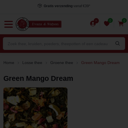
Gratis verzending
vanaf €39*
0
0
Home
Losse thee
Groene thee
Green Mango Dream
Green Mango Dream