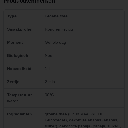
Productkenmerken
Type
Groene thee
Smaakprofiel
Rond en Fruitig
Moment
Gehele dag
Biologisch
Nee
Hoeveelheid
1 tl
Zettijd
2 min.
Temperatuur
90°C
water
Ingredienten
groene thee (Chun Mee, Wu Lu,
Gunpoeder), gekonfijte ananas (ananas,
suiker), gekonfijte papaja (papaja, suiker),