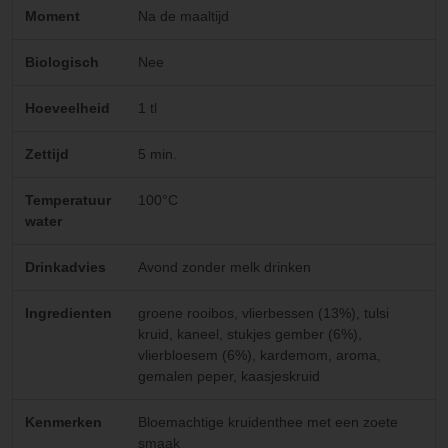
Moment
Na de maaltijd
Biologisch
Nee
Hoeveelheid
1 tl
Zettijd
5 min.
Temperatuur
100°C
water
Drinkadvies
Avond zonder melk drinken
Ingredienten
groene rooibos, vlierbessen (13%), tulsi
kruid, kaneel, stukjes gember (6%),
vlierbloesem (6%), kardemom, aroma,
gemalen peper, kaasjeskruid
Kenmerken
Bloemachtige kruidenthee met een zoete
smaak