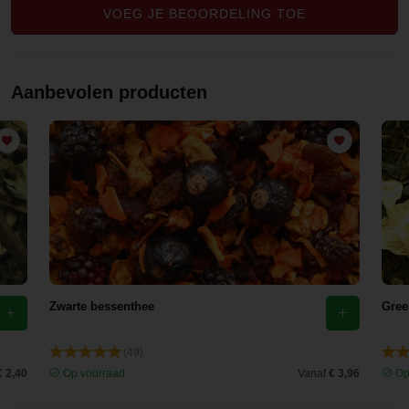
en bij het
VOEG JE BEOORDELING TOE
drinken.
Een echte
aanwinst
Aanbevolen producten
van Evans
& Watson
Zwarte bessenthee
Gree
(49)
€ 2,40
Op voorraad
Vanaf
€ 3,96
Op