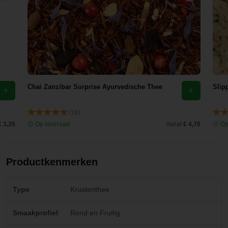
Chai Zanzibar Surprise Ayurvedische Thee
Slip
(18)
€ 3,35
Op voorraad
Vanaf
€ 4,70
Op
Productkenmerken
Type
Kruidenthee
Smaakprofiel
Rond en Fruitig