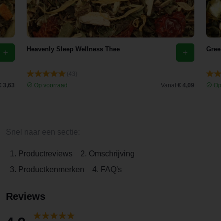
Heavenly Sleep Wellness Thee
Gree
(43)
€ 3,63
Op voorraad
Vanaf
€ 4,09
Op
Snel naar een sectie:
1. Productreviews
2. Omschrijving
3. Productkenmerken
4. FAQ's
Reviews