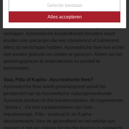
Selectie toestaan
een holistische, traditionele Indiase filosofie. Het aspect dat
bekend staat als Ayurveda in het Westen verwijst naar de
Alles accepteren
eeuwenoude Indiase geneeskunde. Het doel van Ayurveda
is om een ​​evenwichtige staat van lichaam en geest te
verkrijgen. Ayurvedische kruidentheeën bevatten naast
kruiden ook specerijen die een stimulerend of kalmerend
effect op het lichaam hebben. Ayurvedische thee kan echter
niet worden gebruikt om ziektes te genezen. Alleen om het
genezingsproces te ondersteunen en positief te
beïnvloeden.
Vata, Pitta of Kapha - Ayurvedische thee?
Ayurvedische thee wordt gemelangeerd vanuit het
perspectief van de Ayurvedische natuurgeneeskunde.
Ayurveda bestaat uit drie karakteristieken, de zogenoemde
"dosha's". De drie karakteristieken zijn Vata -
impulsenergie, Pitta - vuurkracht, en Kapha -
structuurkracht. Voor de gezondheid en het welzijn van
mensen is het van belang dat de drie dosha's in evenwicht