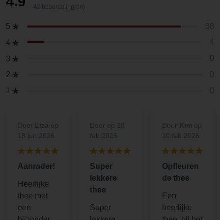
4.9
42 beoordeling(en)
38
5
4
4
0
3
0
2
0
1
Door
Liza
op
Door
op 28
Door
Kim
op
18 jun 2026
feb 2026
10 feb 2026
Aanrader!
Super
Opfleuren
lekkere
de thee
Heerlijke
thee
thee met
Een
een
Super
heerlijke
bijzondere
lekkere
thee, bij het