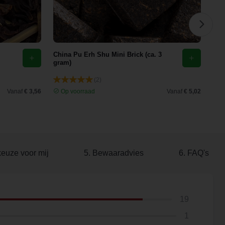
China Pu Erh Shu Mini Brick (ca. 3
Chi
gram)
(2)
Vanaf
€ 3,56
Op voorraad
Vanaf
€ 5,02
O
keuze voor mij
5. Bewaaradvies
6. FAQ's
19
1