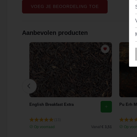
VOEG JE BEOORDELING TOE
Aanbevolen producten
he
English Breakfast Extra
Pu Erh M
(13)
Vanaf
€ 4,70
Op voorraad
Vanaf
€ 3,51
Op voor