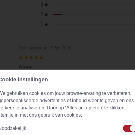
3
2
1
Door
Arnas
op 15 feb 2026
Arnas
Quite literally SUPERIOR to all the other earl
Cookie instellingen
gery tea's
We gebruiken cookies om jouw browse-ervaring te verbeteren,
gepersonaliseerde advertenties of inhoud weer te geven en ons
verkeer te analyseren. Door op ‘Alles accepteren’ te klikken,
stem je in met ons gebruik van cookies.
Noodzakelijk