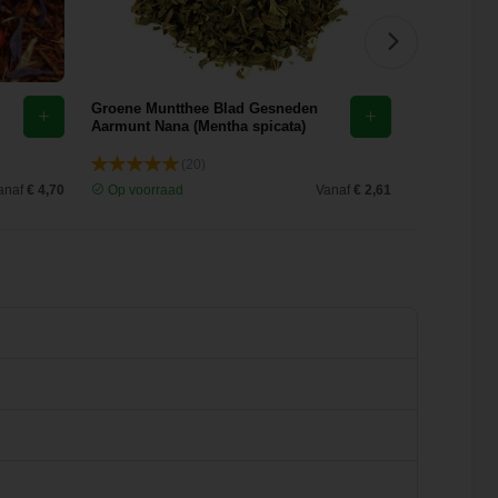
Groene Muntthee Blad Gesneden
Ceremonial
Aarmunt Nana (Mentha spicata)
(20)
anaf
€ 4,70
Op voorraad
Vanaf
€ 2,61
Op voorra