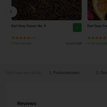
Earl Grey Classic No. 5
Earl Grey Cr
(13)
 3,13
Op voorraad
Vanaf
€ 4,05
Op voorraa
Snel naar een sectie:
1. Productreviews
2. Oms
Reviews