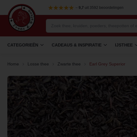
–
9,7
uit 3592 beoordelingen
CATEGORIEËN
CADEAUS & INSPIRATIE
IJSTHEE
Home
Losse thee
Zwarte thee
Earl Grey Superior