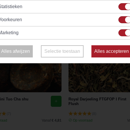
Statistieken
Voorkeuren
Marketing
Alles afwijzen
Selectie toestaan
Alles accepteren
ini Tuo Cha shu
Royal Darjeeling FTGFOP I First
Flush
(7)
(8)
raad
Vanaf
€ 4,81
Op voorraad
V