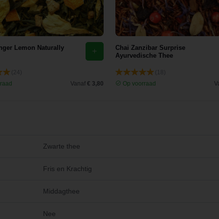
nger Lemon Naturally
Chai Zanzibar Surprise
Ayurvedische Thee
(24)
(18)
raad
Vanaf
€ 3,80
Op voorraad
V
Zwarte thee
Fris en Krachtig
Middagthee
Nee