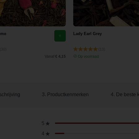
eme
Lady Earl Grey
(30)
(13)
d
Vanaf
€ 4,15
Op voorraad
chrijving
3. Productkenmerken
4. De beste 
5
4