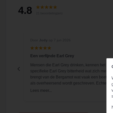
4.8
21 beoordeling(en)
Door
Jody
op 7 jun 2026
Een verfijnde Earl Grey
ste
Mensen die Earl Grey drinken, kennen het
middags
specifieke Earl Grey bitterheid wat zich mee
gaat
brengt van de Bergamot wat vaak een beetje
, wel in
als overheersend wordt geschreven. Echter
heeft deze Earl Grey Superiour de zelfde
smaak minus de hardere nasmaak. Het is een
onwijze lekkere Earl Grey