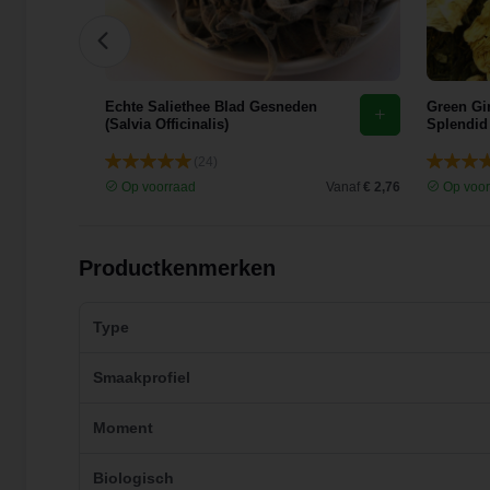
Echte Saliethee Blad Gesneden
Green Gi
(Salvia Officinalis)
Splendid
(24)
Vanaf
€ 1,91
Op voorraad
Vanaf
€ 2,76
Op voor
Productkenmerken
Type
Smaakprofiel
Moment
Biologisch