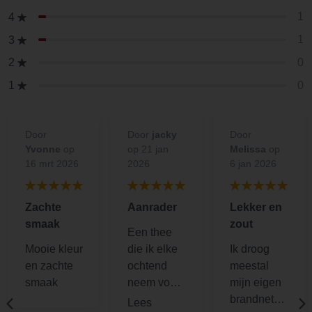
1
4
1
3
0
2
0
1
Door
Door
jacky
Door
Yvonne
op
op 21 jan
Melissa
op
16 mrt 2026
2026
6 jan 2026
Zachte
Aanrader
Lekker en
smaak
zout
Een thee
Mooie kleur
die ik elke
Ik droog
en zachte
ochtend
meestal
smaak
neem voor
mijn eigen
ontgiften
brandnetel