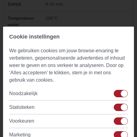
Zettijd
8-10 min.
Temperatuur
100°C
water
Cookie instellingen
Drinkadvies
Geschikt voor gehele dag. Met weinig of
geen melk drinken
We gebruiken cookies om jouw browse-ervaring te
verbeteren, gepersonaliseerde advertenties of inhoud
Ingredienten
Gedroogde brandnetelbladeren
weer te geven en ons verkeer te analyseren. Door op
‘Alles accepteren’ te klikken, stem je in met ons
Kenmerken
Vooral een verworven smaak. Zachte
interessante grasachtige smaak
gebruik van cookies.
Noodzakelijk
Tijdstip
Ochtend theetijd en na de maaltijd
Statistieken
Cafeine
Geen
Voorkeuren
Smaaktonen
Bloemig
Marketing
Melk
Zonder melk