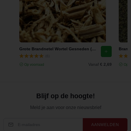
Grote Brandnetel Wortel Gesneden (Urtica dioica)
Brandn
(6)
Vanaf
€ 2,69
Op voorraad
Op v
Blijf op de hoogte!
Meld je aan voor onze nieuwsbrief
AANMELDEN