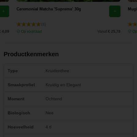
Ceremonial Matcha 'Supreme' 30g
Mugi
(8)
€ 4,09
Op voorraad
Vanaf
€ 25,78
Op
Productkenmerken
Type
Kruidenthee
Smaakprofiel
Kruidig en Elegant
Moment
Ochtend
Biologisch
Nee
Hoeveelheid
4 tl