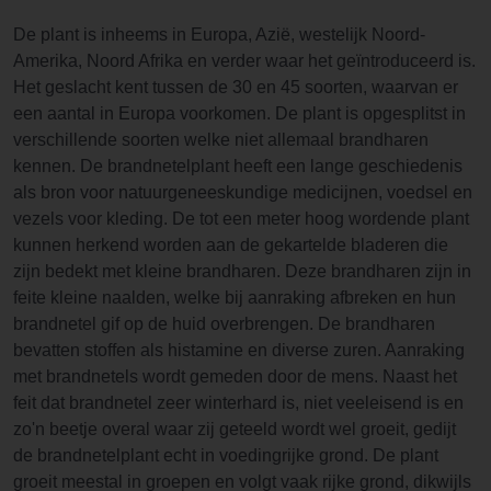
De plant is inheems in Europa, Azië, westelijk Noord-
Amerika, Noord Afrika en verder waar het geïntroduceerd is.
Het geslacht kent tussen de 30 en 45 soorten, waarvan er
een aantal in Europa voorkomen. De plant is opgesplitst in
verschillende soorten welke niet allemaal brandharen
kennen. De brandnetelplant heeft een lange geschiedenis
als bron voor natuurgeneeskundige medicijnen, voedsel en
vezels voor kleding. De tot een meter hoog wordende plant
kunnen herkend worden aan de gekartelde bladeren die
zijn bedekt met kleine brandharen. Deze brandharen zijn in
feite kleine naalden, welke bij aanraking afbreken en hun
brandnetel gif op de huid overbrengen. De brandharen
bevatten stoffen als histamine en diverse zuren. Aanraking
met brandnetels wordt gemeden door de mens. Naast het
feit dat brandnetel zeer winterhard is, niet veeleisend is en
zo'n beetje overal waar zij geteeld wordt wel groeit, gedijt
de brandnetelplant echt in voedingrijke grond. De plant
groeit meestal in groepen en volgt vaak rijke grond, dikwijls