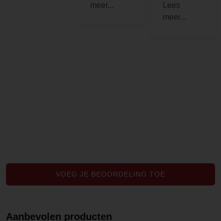
van mijn
s, maar ik
lichaam.
had snel
Goede
veel nodig
smaak en
en deze
top
waren erg
kwaliteit
goed.
VOEG JE BEOORDELING TOE
Aanbevolen producten