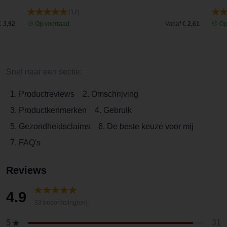
(17)
€ 3,92
Op voorraad
Vanaf
€ 2,61
Op
Snel naar een sectie:
1. Productreviews
2. Omschrijving
3. Productkenmerken
4. Gebruik
5. Gezondheidsclaims
6. De beste keuze voor mij
7. FAQ's
Reviews
4.9
33 beoordeling(en)
31
5