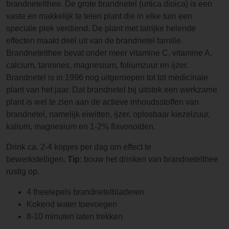
brandnetelthee. De grote brandnetel (urtica dioica) is een
vaste en makkelijk te telen plant die in elke tuin een
speciale plek verdiend. De plant met talrijke helende
effecten maakt deel uit van de brandnetel familie.
Brandnetelthee bevat onder meer vitamine C, vitamine A,
calcium, tannines, magnesium, foliumzuur en ijzer.
Brandnetel is in 1996 nog uitgeroepen tot tot medicinale
plant van het jaar. Dat brandnetel bij uitstek een werkzame
plant is wel te zien aan de actieve inhoudsstoffen van
brandnetel, namelijk eiwitten, ijzer, oplosbaar kiezelzuur,
kalium, magnesium en 1-2% flavonoïden.
Drink ca. 2-4 kopjes per dag om effect te
bewerkstelligen.
Tip
: bouw het drinken van brandnetelthee
rustig op.
4 theelepels brandnetelbladeren
Kokend water toevoegen
8-10 minuten laten trekken