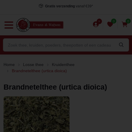
Voor 15.00 uur besteld
, dezelfde dag verstuurd*
0
0
Home
Losse thee
Kruidenthee
Brandnetelthee (urtica dioica)
Brandnetelthee (urtica dioica)