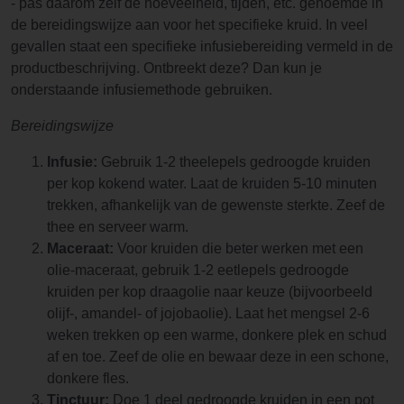
- pas daarom zelf de hoeveelheid, tijden, etc. genoemde in
de bereidingswijze aan voor het specifieke kruid. In veel
gevallen staat een specifieke infusiebereiding vermeld in de
productbeschrijving. Ontbreekt deze? Dan kun je
onderstaande infusiemethode gebruiken.
Bereidingswijze
Infusie:
Gebruik 1-2 theelepels gedroogde kruiden
per kop kokend water. Laat de kruiden 5-10 minuten
trekken, afhankelijk van de gewenste sterkte. Zeef de
thee en serveer warm.
Maceraat:
Voor kruiden die beter werken met een
olie-maceraat, gebruik 1-2 eetlepels gedroogde
kruiden per kop draagolie naar keuze (bijvoorbeeld
olijf-, amandel- of jojobaolie). Laat het mengsel 2-6
weken trekken op een warme, donkere plek en schud
af en toe. Zeef de olie en bewaar deze in een schone,
donkere fles.
Tinctuur:
Doe 1 deel gedroogde kruiden in een pot