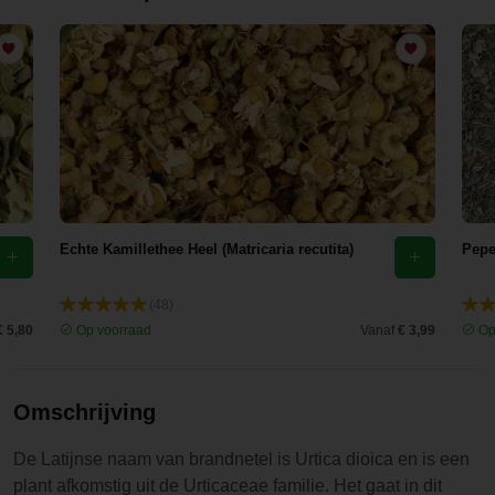
Echte Kamillethee Heel (Matricaria recutita)
Pepe
(48)
€ 5,80
Op voorraad
Vanaf
€ 3,99
Op
Omschrijving
De Latijnse naam van brandnetel is Urtica dioica en is een
plant afkomstig uit de Urticaceae familie. Het gaat in dit