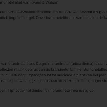
randnetel blad van Evans & Watson!
utische A-kwaliteit. Brandnetel staat ook wel bekend als grote
, nittel, tingel of tengel. Onze brandnetelthee is van uitstekend
an brandnetelthee. De grote brandnetel (urtica dioica) is een va
 effecten maakt deel uit van de brandnetel familie. Brandnetelt
is in 1996 nog uitgeroepen tot tot medicinale plant van het jaar.
 namelijk eiwitten, ijzer, oplosbaar kiezelzuur, kalium, magnes
igen.
Tip
: bouw het drinken van brandnetelthee rustig op.