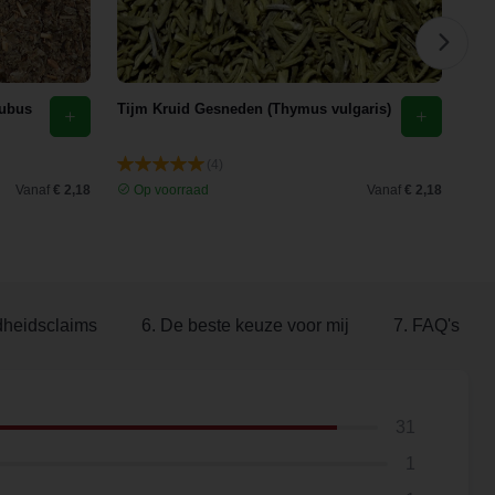
rubus
Tijm Kruid Gesneden (Thymus vulgaris)
Paa
(Ta
(4)
Vanaf
€ 2,18
Op voorraad
Vanaf
€ 2,18
O
dheidsclaims
6. De beste keuze voor mij
7. FAQ's
31
1