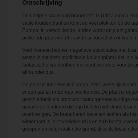
Omschrijving
De Latijnse naam van brandnetel is Urtica dioica en is
vaste kruidenplant en komt op veel plekken op de aa
Europa. In verschillende landen wordt de plant gebr
prikkende plant wordt vaak beschouwd als onkruid, maar
Veel mensen hebben negatieve associaties met brandne
weten is dat deze medicinale kruidenplant juist in el
fantastische kruidenthee met veel voordeel voor de 
allrounder dus.
De plant is inheems in Europa, Azië, westelijk Noord
er een aantal in Europa voorkomen. De plant is opges
geschiedenis als bron voor natuurgeneeskundige med
gekartelde bladeren die zijn bedekt met kleine brand
overbrengen. De brandharen bevatten stoffen als his
winterhard is, niet veeleisend is en zo'n beetje overal
groepen en volgt vaak rijke grond, dikwijls losse rij