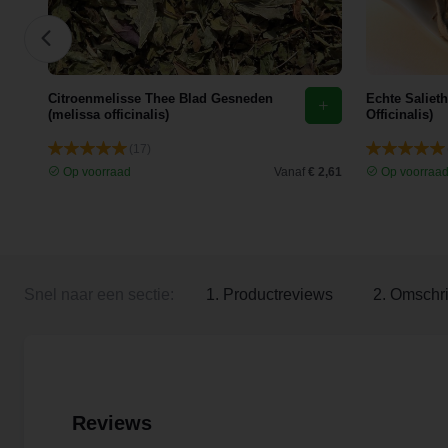
Citroenmelisse Thee Blad Gesneden
Echte Saliet
(melissa officinalis)
Officinalis)
(17)
 3,92
Op voorraad
Vanaf
€ 2,61
Op voorraa
Snel naar een sectie:
1. Productreviews
2. Omschri
Reviews