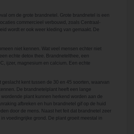
geval om de grote brandnetel. Grote brandnetel is een
 locaties commercieel verbouwd, zoals Centraal-
heid wordt er ook weer kleding van gemaakt. De
nomeen niet kennen. Wat veel mensen echter niet
k een echte detox thee. Brandnetelthee, een
 C, ijzer, magnesium en calcium. Een echte
et geslacht kent tussen de 30 en 45 soorten, waarvan
 kennen. De brandnetelplant heeft een lange
og wordende plant kunnen herkend worden aan de
anraking afbreken en hun brandnetel gif op de huid
den door de mens. Naast het feit dat brandnetel zeer
t in voedingrijke grond. De plant groeit meestal in