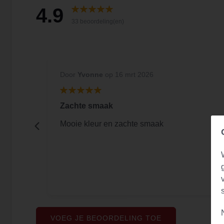
4.9
33 beoordeling(en)
Door
Yvonne
op 16 mrt 2026
Zachte smaak
tje
Mooie kleur en zachte smaak
d.
VOEG JE BEOORDELING TOE