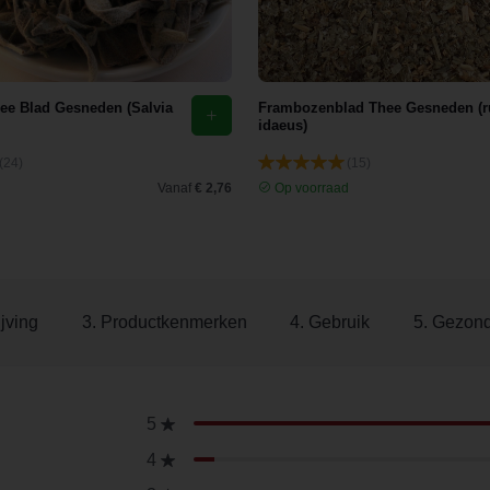
hee Blad Gesneden (Salvia
Frambozenblad Thee Gesneden (
idaeus)
(24)
(15)
d
Vanaf
€ 2,76
Op voorraad
jving
3. Productkenmerken
4. Gebruik
5. Gezon
5
4