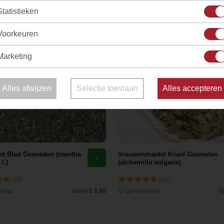
Statistieken
Voorkeuren
Marketing
Alles afwijzen
Selectie toestaan
Alles accepteren
t Blad Gesneden (mentha
Vrouwenmantel Kruid Gesneden
 l.)
(alchemilla vulgaris)
(20)
(11)
raad
Vanaf
€ 2,40
Op voorraad
V