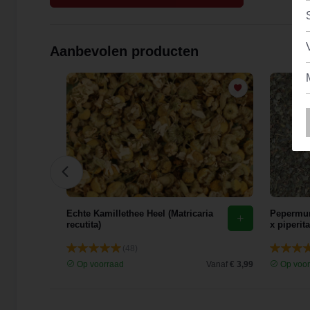
Aanbevolen producten
Tilia
Echte Kamillethee Heel (Matricaria
Pepermun
recutita)
x piperita
(48)
Vanaf
€ 5,80
Op voorraad
Vanaf
€ 3,99
Op voor