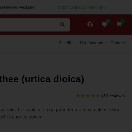
dezelfde dag verstuurd*
Spaar punten voor
kortingen
0
0
Zakelijk
Mijn Account
Contact
hee (urtica dioica)
(33 reviews)
maceutische kwaliteit en gegarandeerde maximale werking
 100% puur en zuiver.