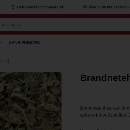
Gratis verzending
vanaf €39*
Voor 15.00 uur besteld
, 
AANBIEDINGEN
ioica)
Brandnetelt
Brandnetelthee van far
actieve inhoudsstoffen.