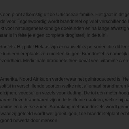
 een plant afkomstig uit de Urticaceae familie. Het gaat in dit 
rde voor. Tegenwoordig wordt brandnetel op veel verschillende
uikt voor natuurgeneeskundige doeleinden en na lange afwezig
 is in feite je eigen complete drogisterij in de tuin!
tels. Hij prikt! Helaas zijn er nauwelijks personen die dit fe
ke tuin een ereplaats zou moeten krijgen. Brandnetel is namelij
gezondheid. Medicinale brandnetelthee bevat veel vitamine A en
-Amerika, Noord Afrika en verder waar het geïntroduceerd is. H
plitst in verschillende soorten welke niet allemaal brandharen
icijnen, voedsel en vezels voor kleding. De tot een meter ho
haren. Deze brandharen zijn in feite kleine naalden, welke bij a
tamine en diverse zuren. Aanraking met brandnetels wordt geme
 waar zij geteeld wordt wel groeit, gedijt de brandnetelplant ech
ke grond bewerkt door mensen.