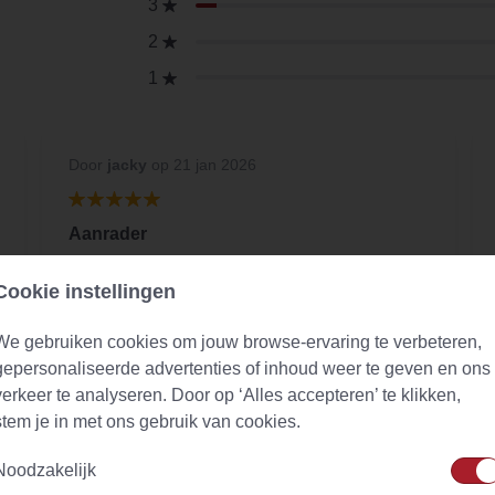
3
2
1
Door
jacky
op 21 jan 2026
Aanrader
Een thee die ik elke ochtend neem voor
Cookie instellingen
ontgiften van mijn lichaam. Goede smaak en
top kwaliteit
We gebruiken cookies om jouw browse-ervaring te verbeteren,
gepersonaliseerde advertenties of inhoud weer te geven en ons
verkeer te analyseren. Door op ‘Alles accepteren’ te klikken,
stem je in met ons gebruik van cookies.
Noodzakelijk