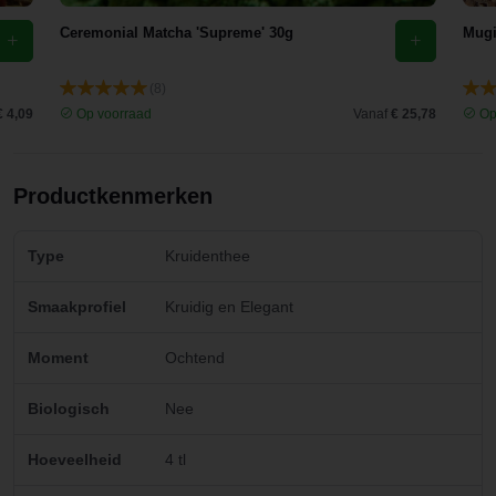
Ceremonial Matcha 'Supreme' 30g
Mugi
(8)
€ 4,09
Op voorraad
Vanaf
€ 25,78
Op
Productkenmerken
Type
Kruidenthee
Smaakprofiel
Kruidig en Elegant
Moment
Ochtend
Biologisch
Nee
Hoeveelheid
4 tl