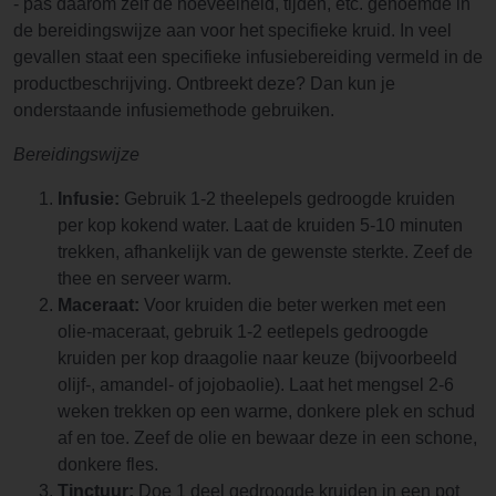
- pas daarom zelf de hoeveelheid, tijden, etc. genoemde in
de bereidingswijze aan voor het specifieke kruid. In veel
gevallen staat een specifieke infusiebereiding vermeld in de
productbeschrijving. Ontbreekt deze? Dan kun je
onderstaande infusiemethode gebruiken.
Bereidingswijze
Infusie:
Gebruik 1-2 theelepels gedroogde kruiden
per kop kokend water. Laat de kruiden 5-10 minuten
trekken, afhankelijk van de gewenste sterkte. Zeef de
thee en serveer warm.
Maceraat:
Voor kruiden die beter werken met een
olie-maceraat, gebruik 1-2 eetlepels gedroogde
kruiden per kop draagolie naar keuze (bijvoorbeeld
olijf-, amandel- of jojobaolie). Laat het mengsel 2-6
weken trekken op een warme, donkere plek en schud
af en toe. Zeef de olie en bewaar deze in een schone,
donkere fles.
Tinctuur:
Doe 1 deel gedroogde kruiden in een pot