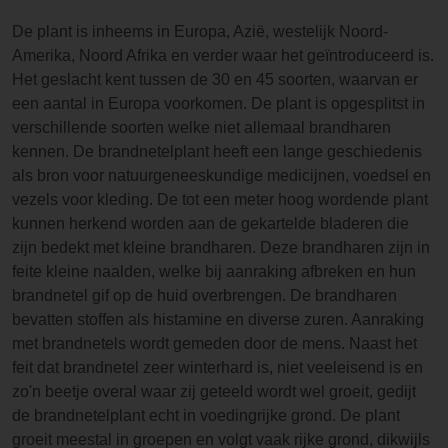
De plant is inheems in Europa, Azië, westelijk Noord-
Amerika, Noord Afrika en verder waar het geïntroduceerd is.
Het geslacht kent tussen de 30 en 45 soorten, waarvan er
een aantal in Europa voorkomen. De plant is opgesplitst in
verschillende soorten welke niet allemaal brandharen
kennen. De brandnetelplant heeft een lange geschiedenis
als bron voor natuurgeneeskundige medicijnen, voedsel en
vezels voor kleding. De tot een meter hoog wordende plant
kunnen herkend worden aan de gekartelde bladeren die
zijn bedekt met kleine brandharen. Deze brandharen zijn in
feite kleine naalden, welke bij aanraking afbreken en hun
brandnetel gif op de huid overbrengen. De brandharen
bevatten stoffen als histamine en diverse zuren. Aanraking
met brandnetels wordt gemeden door de mens. Naast het
feit dat brandnetel zeer winterhard is, niet veeleisend is en
zo'n beetje overal waar zij geteeld wordt wel groeit, gedijt
de brandnetelplant echt in voedingrijke grond. De plant
groeit meestal in groepen en volgt vaak rijke grond, dikwijls