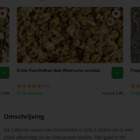
Echte Kamillethee Heel (Matricaria recutita)
Pepe
(48)
€ 5,80
Op voorraad
Vanaf
€ 3,99
Op
Omschrijving
De Latijnse naam van brandnetel is Urtica dioica en is een
plant afkomstig uit de Urticaceae familie. Het gaat in dit