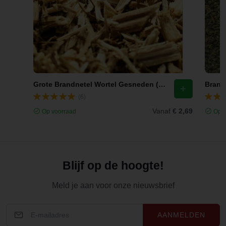
Grote Brandnetel Wortel Gesneden (Urtica dioica)
Brandn
(6)
Vanaf
€ 2,69
Op voorraad
Op v
Blijf op de hoogte!
Meld je aan voor onze nieuwsbrief
AANMELDEN