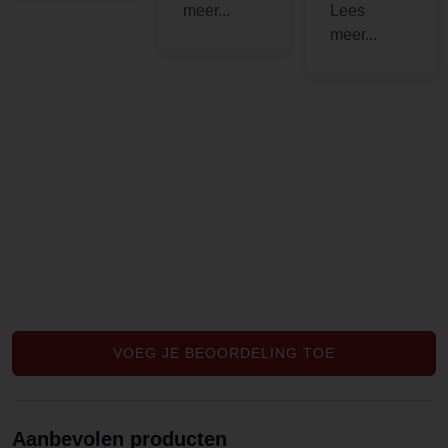
van mijn
s, maar ik
lichaam.
had snel
Goede
veel nodig
smaak en
en deze
top
waren erg
kwaliteit
goed.
VOEG JE BEOORDELING TOE
Aanbevolen producten