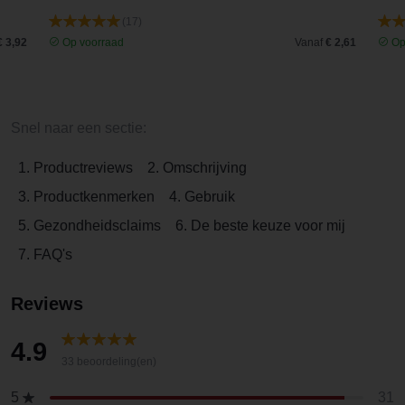
(17)
€ 3,92
Op voorraad
Vanaf
€ 2,61
Op
Snel naar een sectie:
1. Productreviews
2. Omschrijving
3. Productkenmerken
4. Gebruik
5. Gezondheidsclaims
6. De beste keuze voor mij
7. FAQ's
Reviews
4.9
33 beoordeling(en)
31
5