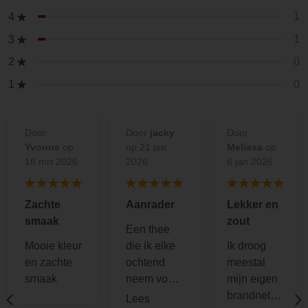
1
4
1
3
0
2
0
1
Door
Door
jacky
Door
Yvonne
op
op 21 jan
Melissa
op
16 mrt 2026
2026
6 jan 2026
Zachte
Aanrader
Lekker en
smaak
zout
Een thee
Mooie kleur
die ik elke
Ik droog
en zachte
ochtend
meestal
smaak
neem voor
mijn eigen
ontgiften
brandnetel