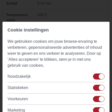
Zettijd
8-10 min.
Temperatuur
100°C
water
Cookie instellingen
Drinkadvies
Geschikt voor gehele dag. Met weinig of
geen melk drinken
We gebruiken cookies om jouw browse-ervaring te
verbeteren, gepersonaliseerde advertenties of inhoud
Ingredienten
Gedroogde brandnetelbladeren
weer te geven en ons verkeer te analyseren. Door op
‘Alles accepteren’ te klikken, stem je in met ons
Kenmerken
Vooral een verworven smaak. Zachte
interessante grasachtige smaak
gebruik van cookies.
Noodzakelijk
Tijdstip
Ochtend theetijd en na de maaltijd
Statistieken
Cafeine
Geen
Voorkeuren
Smaaktonen
Bloemig
Marketing
Melk
Zonder melk