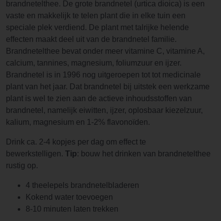
brandnetelthee. De grote brandnetel (urtica dioica) is een
vaste en makkelijk te telen plant die in elke tuin een
speciale plek verdiend. De plant met talrijke helende
effecten maakt deel uit van de brandnetel familie.
Brandnetelthee bevat onder meer vitamine C, vitamine A,
calcium, tannines, magnesium, foliumzuur en ijzer.
Brandnetel is in 1996 nog uitgeroepen tot tot medicinale
plant van het jaar. Dat brandnetel bij uitstek een werkzame
plant is wel te zien aan de actieve inhoudsstoffen van
brandnetel, namelijk eiwitten, ijzer, oplosbaar kiezelzuur,
kalium, magnesium en 1-2% flavonoïden.
Drink ca. 2-4 kopjes per dag om effect te
bewerkstelligen.
Tip
: bouw het drinken van brandnetelthee
rustig op.
4 theelepels brandnetelbladeren
Kokend water toevoegen
8-10 minuten laten trekken