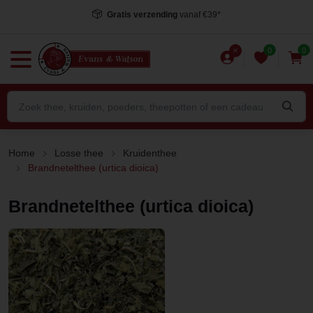
Voor 15.00 uur besteld
, dezelfde dag verstuurd*
0
0
Home
Losse thee
Kruidenthee
Brandnetelthee (urtica dioica)
Brandnetelthee (urtica dioica)