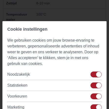
Zettijd
8-10 min.
Temperatuur
100°C
water
Cookie instellingen
Drinkadvies
Geschikt voor gehele dag. Met weinig of
geen melk drinken
We gebruiken cookies om jouw browse-ervaring te
verbeteren, gepersonaliseerde advertenties of inhoud
Ingredienten
Gedroogde brandnetelbladeren
weer te geven en ons verkeer te analyseren. Door op
‘Alles accepteren’ te klikken, stem je in met ons
Kenmerken
Vooral een verworven smaak. Zachte
interessante grasachtige smaak
gebruik van cookies.
Noodzakelijk
Tijdstip
Ochtend theetijd en na de maaltijd
Statistieken
Cafeine
Geen
Voorkeuren
Smaaktonen
Bloemig
Marketing
Melk
Zonder melk