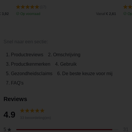
(17)
€ 3,92
Op voorraad
Vanaf
€ 2,61
Op
Snel naar een sectie:
1. Productreviews
2. Omschrijving
3. Productkenmerken
4. Gebruik
5. Gezondheidsclaims
6. De beste keuze voor mij
7. FAQ's
Reviews
4.9
33 beoordeling(en)
31
5