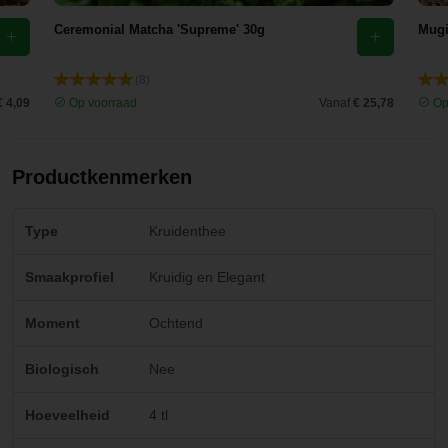
Ceremonial Matcha 'Supreme' 30g
Mugi
(8)
€ 4,09
Op voorraad
Vanaf
€ 25,78
Op
Productkenmerken
Type
Kruidenthee
Smaakprofiel
Kruidig en Elegant
Moment
Ochtend
Biologisch
Nee
Hoeveelheid
4 tl