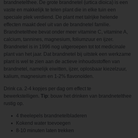
brandnetelthee. De grote brandnetel (urtica dioica) is een
vaste en makkelijk te telen plant die in elke tuin een
speciale plek verdiend. De plant met talrijke helende
effecten maakt deel uit van de brandnetel familie.
Brandnetelthee bevat onder meer vitamine C, vitamine A,
calcium, tannines, magnesium, foliumzuur en ijzer.
Brandnetel is in 1996 nog uitgeroepen tot tot medicinale
plant van het jaar. Dat brandnetel bij uitstek een werkzame
plant is wel te zien aan de actieve inhoudsstoffen van
brandnetel, namelijk eiwitten, ijzer, oplosbaar kiezelzuur,
kalium, magnesium en 1-2% flavonoïden.
Drink ca. 2-4 kopjes per dag om effect te
bewerkstelligen.
Tip
: bouw het drinken van brandnetelthee
rustig op.
4 theelepels brandnetelbladeren
Kokend water toevoegen
8-10 minuten laten trekken