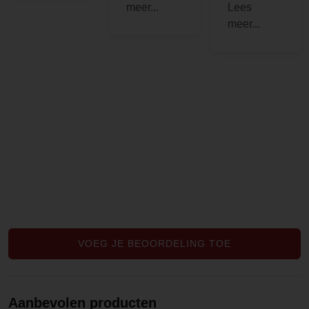
van mijn
s, maar ik
lichaam.
had snel
Goede
veel nodig
smaak en
en deze
top
waren erg
kwaliteit
goed.
VOEG JE BEOORDELING TOE
Aanbevolen producten