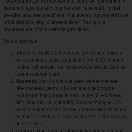
- pas daarom zelf de hoeveelheid, tijden, etc. genoemde in
de bereidingswijze aan voor het specifieke kruid. In veel
gevallen staat een specifieke infusiebereiding vermeld in de
productbeschrijving. Ontbreekt deze? Dan kun je
onderstaande infusiemethode gebruiken.
Bereidingswijze
Infusie:
Gebruik 1-2 theelepels gedroogde kruiden
per kop kokend water. Laat de kruiden 5-10 minuten
trekken, afhankelijk van de gewenste sterkte. Zeef de
thee en serveer warm.
Maceraat:
Voor kruiden die beter werken met een
olie-maceraat, gebruik 1-2 eetlepels gedroogde
kruiden per kop draagolie naar keuze (bijvoorbeeld
olijf-, amandel- of jojobaolie). Laat het mengsel 2-6
weken trekken op een warme, donkere plek en schud
af en toe. Zeef de olie en bewaar deze in een schone,
donkere fles.
Tinctuur:
Doe 1 deel gedroogde kruiden in een pot