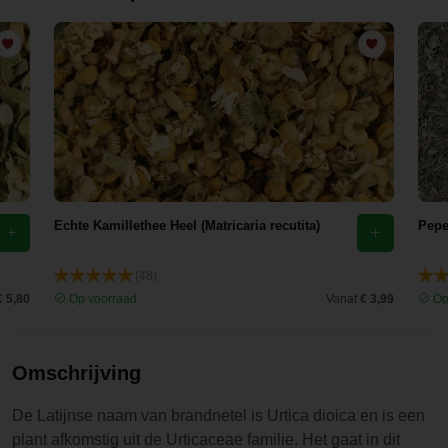
Echte Kamillethee Heel (Matricaria recutita)
Pepe
(48)
€ 5,80
Op voorraad
Vanaf
€ 3,99
Op
Omschrijving
De Latijnse naam van brandnetel is Urtica dioica en is een
plant afkomstig uit de Urticaceae familie. Het gaat in dit