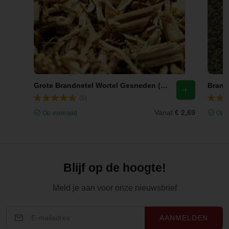
Grote Brandnetel Wortel Gesneden (Urtica dioica)
Brandn
(6)
Vanaf
€ 2,69
Op voorraad
Op v
Blijf op de hoogte!
Meld je aan voor onze nieuwsbrief
AANMELDEN