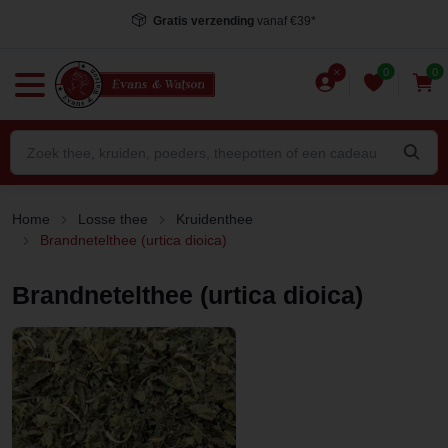
Voor 15.00 uur besteld
, dezelfde dag verstuurd*
0
0
Home
Losse thee
Kruidenthee
Brandnetelthee (urtica dioica)
Brandnetelthee (urtica dioica)