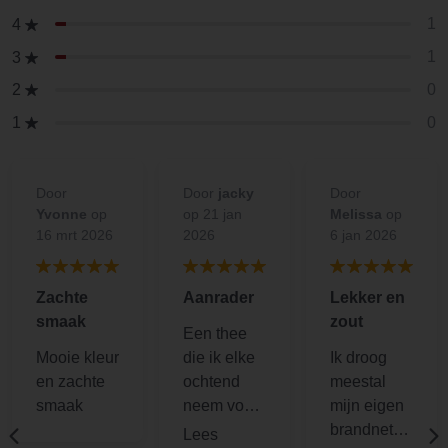
1
4
1
3
0
2
0
1
Door
Door
jacky
Door
Yvonne
op
op 21 jan
Melissa
op
16 mrt 2026
2026
6 jan 2026
Zachte
Aanrader
Lekker en
smaak
zout
Een thee
Mooie kleur
die ik elke
Ik droog
en zachte
ochtend
meestal
smaak
neem voor
mijn eigen
ontgiften
brandnetel