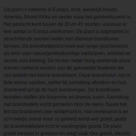
De plant is inheems in Europa, Azië, westelijk Noord-
Amerika, Noord Afrika en verder waar het geïntroduceerd is.
Het geslacht kent tussen de 30 en 45 soorten, waarvan er
een aantal in Europa voorkomen. De plant is opgesplitst in
verschillende soorten welke niet allemaal brandharen
kennen. De brandnetelplant heeft een lange geschiedenis
als bron voor natuurgeneeskundige medicijnen, voedsel en
vezels voor kleding. De tot een meter hoog wordende plant
kunnen herkend worden aan de gekartelde bladeren die
zijn bedekt met kleine brandharen. Deze brandharen zijn in
feite kleine naalden, welke bij aanraking afbreken en hun
brandnetel gif op de huid overbrengen. De brandharen
bevatten stoffen als histamine en diverse zuren. Aanraking
met brandnetels wordt gemeden door de mens. Naast het
feit dat brandnetel zeer winterhard is, niet veeleisend is en
zo'n beetje overal waar zij geteeld wordt wel groeit, gedijt
de brandnetelplant echt in voedingrijke grond. De plant
groeit meestal in groepen en volgt vaak rijke grond, dikwijls