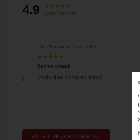
4.9
33 beoordeling(en)
Door
Yvonne
op 16 mrt 2026
Zachte smaak
tje
Mooie kleur en zachte smaak
d.
VOEG JE BEOORDELING TOE