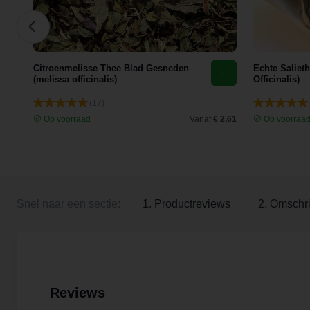
Citroenmelisse Thee Blad Gesneden
Echte Saliet
(melissa officinalis)
Officinalis)
(17)
 3,92
Op voorraad
Vanaf
€ 2,61
Op voorraa
Snel naar een sectie:
1. Productreviews
2. Omschri
Reviews