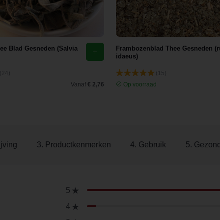
hee Blad Gesneden (Salvia
Frambozenblad Thee Gesneden (
idaeus)
(24)
(15)
d
Vanaf
€ 2,76
Op voorraad
jving
3. Productkenmerken
4. Gebruik
5. Gezon
5
4