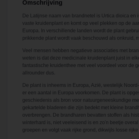
Omschrijving
De Latijnse naam van brandnetel is Urtica dioica en is
vaste kruidenplant en komt op veel plekken op de aa
Europa. In verschillende landen wordt de plant gebr
prikkende plant wordt vaak beschouwd als onkruid, maar
Veel mensen hebben negatieve associaties met brandne
weten is dat deze medicinale kruidenplant juist in el
fantastische kruidenthee met veel voordeel voor de 
allrounder dus.
De plant is inheems in Europa, Azië, westelijk Noord
er een aantal in Europa voorkomen. De plant is opges
geschiedenis als bron voor natuurgeneeskundige med
gekartelde bladeren die zijn bedekt met kleine brand
overbrengen. De brandharen bevatten stoffen als his
winterhard is, niet veeleisend is en zo'n beetje overal
groepen en volgt vaak rijke grond, dikwijls losse rij