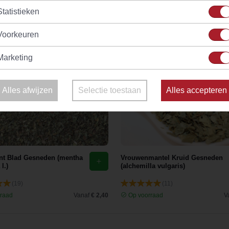
Statistieken
Voorkeuren
Marketing
Alles afwijzen
Selectie toestaan
Alles accepteren
t Blad Gesneden (mentha
Vrouwenmantel Kruid Gesneden
 l.)
(alchemilla vulgaris)
(19)
(11)
raad
Vanaf
€ 2,40
Op voorraad
V