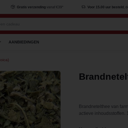
Gratis verzending
vanaf €39*
Voor 15.00 uur besteld
, 
AANBIEDINGEN
ioica)
Brandnetelt
Brandnetelthee van far
actieve inhoudsstoffen.