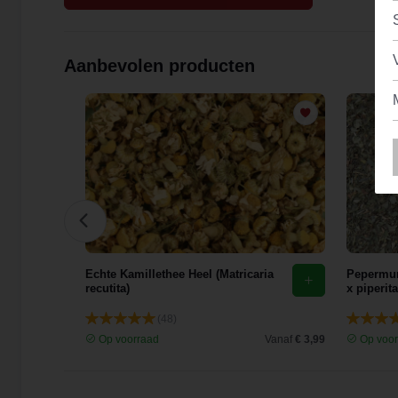
Aanbevolen producten
Tilia
Echte Kamillethee Heel (Matricaria
Pepermun
recutita)
x piperita
(48)
Vanaf
€ 5,80
Op voorraad
Vanaf
€ 3,99
Op voor