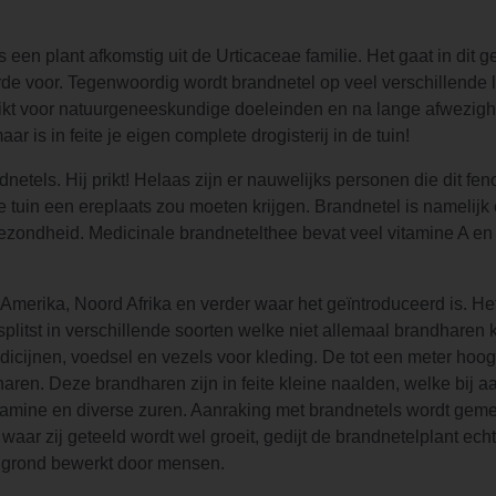
 een plant afkomstig uit de Urticaceae familie. Het gaat in dit 
rde voor. Tegenwoordig wordt brandnetel op veel verschillende
uikt voor natuurgeneeskundige doeleinden en na lange afwezig
 is in feite je eigen complete drogisterij in de tuin!
tels. Hij prikt! Helaas zijn er nauwelijks personen die dit fe
ke tuin een ereplaats zou moeten krijgen. Brandnetel is namelij
gezondheid. Medicinale brandnetelthee bevat veel vitamine A en
-Amerika, Noord Afrika en verder waar het geïntroduceerd is. H
plitst in verschillende soorten welke niet allemaal brandharen
icijnen, voedsel en vezels voor kleding. De tot een meter ho
haren. Deze brandharen zijn in feite kleine naalden, welke bij a
tamine en diverse zuren. Aanraking met brandnetels wordt geme
 waar zij geteeld wordt wel groeit, gedijt de brandnetelplant ech
ke grond bewerkt door mensen.