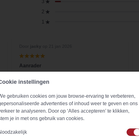
3
2
1
Door
jacky
op 21 jan 2026
Aanrader
Een thee die ik elke ochtend neem voor
Cookie instellingen
ontgiften van mijn lichaam. Goede smaak en
top kwaliteit
We gebruiken cookies om jouw browse-ervaring te verbeteren,
gepersonaliseerde advertenties of inhoud weer te geven en ons
verkeer te analyseren. Door op ‘Alles accepteren’ te klikken,
stem je in met ons gebruik van cookies.
Noodzakelijk