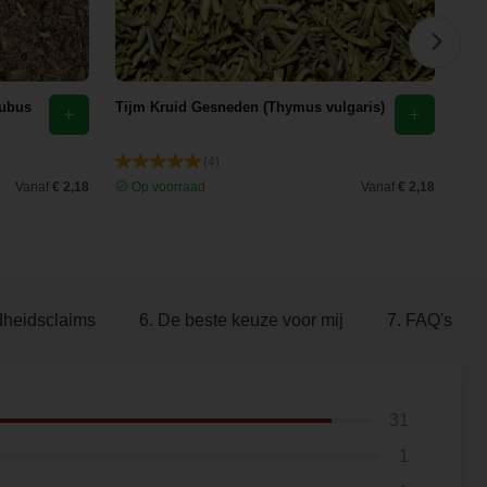
rubus
Tijm Kruid Gesneden (Thymus vulgaris)
Paa
(Ta
(4)
Vanaf
€ 2,18
Op voorraad
Vanaf
€ 2,18
O
dheidsclaims
6. De beste keuze voor mij
7. FAQ's
31
1