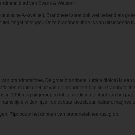
randnetel blad van Evans & Watson!
utische A-kwaliteit. Brandnetel staat ook wel bekend als grote
, nittel, tingel of tengel. Onze brandnetelthee is van uitstekend
an brandnetelthee. De grote brandnetel (urtica dioica) is een va
 effecten maakt deel uit van de brandnetel familie. Brandnetelt
is in 1996 nog uitgeroepen tot tot medicinale plant van het jaar.
 namelijk eiwitten, ijzer, oplosbaar kiezelzuur, kalium, magnes
igen.
Tip
: bouw het drinken van brandnetelthee rustig op.