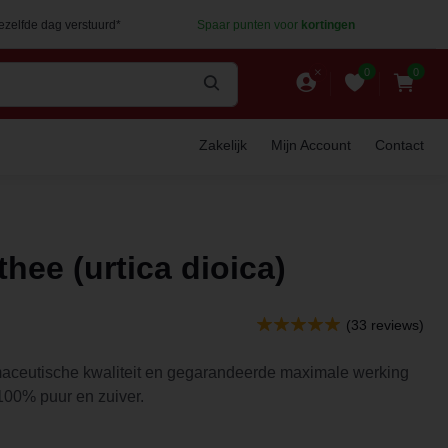
dezelfde dag verstuurd*
Spaar punten voor
kortingen
0
0
Zakelijk
Mijn Account
Contact
hee (urtica dioica)
(33 reviews)
maceutische kwaliteit en gegarandeerde maximale werking
 100% puur en zuiver.