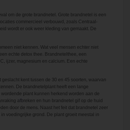
geval om de grote brandnetel. Grote brandnetel is een
 locaties commercieel verbouwd, zoals Centraal-
heid wordt er ook weer kleding van gemaakt. De
nomeen niet kennen. Wat veel mensen echter niet
k een echte detox thee. Brandnetelthee, een
 C, ijzer, magnesium en calcium. Een echte
et geslacht kent tussen de 30 en 45 soorten, waarvan
 kennen. De brandnetelplant heeft een lange
og wordende plant kunnen herkend worden aan de
anraking afbreken en hun brandnetel gif op de huid
den door de mens. Naast het feit dat brandnetel zeer
t in voedingrijke grond. De plant groeit meestal in