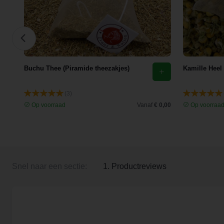
Buchu Thee (Piramide theezakjes)
Kamille Heel
(3)
 3,35
Op voorraad
Vanaf
€ 0,00
Op voorraa
Snel naar een sectie:
1. Productreviews