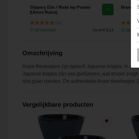
花)
Slippery Elm / Rode Iep Poeder
Brandnete
(Ulmus Rubra)
(29)
Vanaf
€ 9,44
Op voorraad
Vanaf
€ 8,13
Op voor
Omschrijving
Arare theekopjes zijn typisch Japanse kopjes, in een 
Japanse kopjes zijn van gietijzeren, wat ervoor zorgt
niet gaan roesten. De authentieke Arare theekopjes 12
Vergelijkbare producten