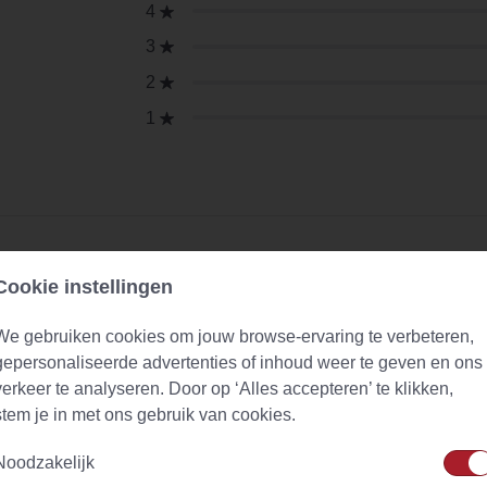
4
3
2
1
Cookie instellingen
We gebruiken cookies om jouw browse-ervaring te verbeteren,
gepersonaliseerde advertenties of inhoud weer te geven en ons
verkeer te analyseren. Door op ‘Alles accepteren’ te klikken,
stem je in met ons gebruik van cookies.
Noodzakelijk