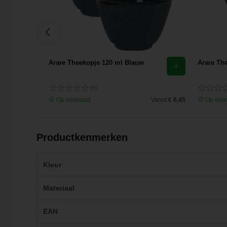
auw
Arare Theekopje 120 ml Blauw
Arare Th
(0)
Vanaf
€ 6,70
Op voorraad
Vanaf
€ 8,45
Op voor
Productkenmerken
Kleur
Materiaal
EAN