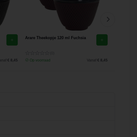
Arare Theekopje 120 ml Fuchsia
Arare Thee
(0)
anaf
€ 8,45
Op voorraad
Vanaf
€ 8,45
Op voorra