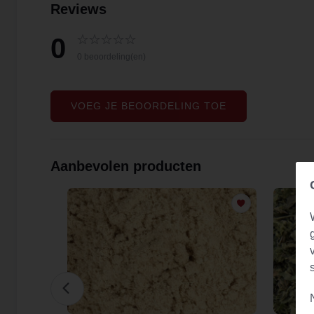
Reviews
0
0 beoordeling(en)
VOEG JE BEOORDELING TOE
Aanbevolen producten