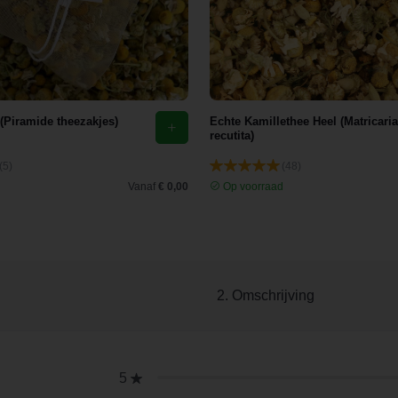
 (Piramide theezakjes)
Echte Kamillethee Heel (Matricaria
recutita)
(5)
(48)
d
Vanaf
€ 0,00
Op voorraad
2. Omschrijving
5