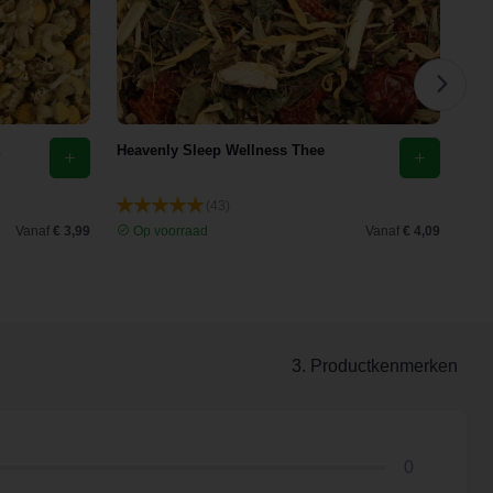
Heavenly Sleep Wellness Thee
Eld
(43)
Vanaf
€ 3,99
Op voorraad
Vanaf
€ 4,09
O
3. Productkenmerken
0