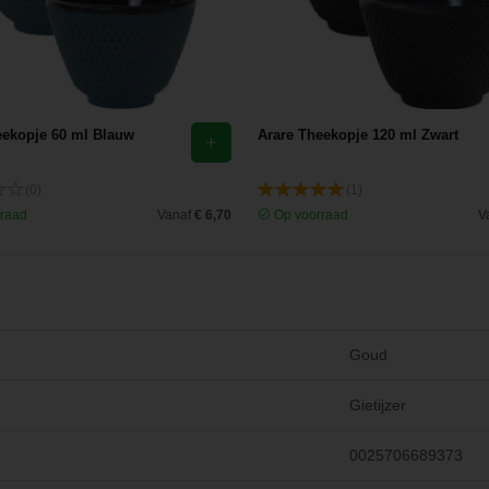
eekopje 60 ml Blauw
Arare Theekopje 120 ml Zwart
(0)
(1)
raad
Vanaf
€ 6,70
Op voorraad
V
Goud
Gietijzer
0025706689373