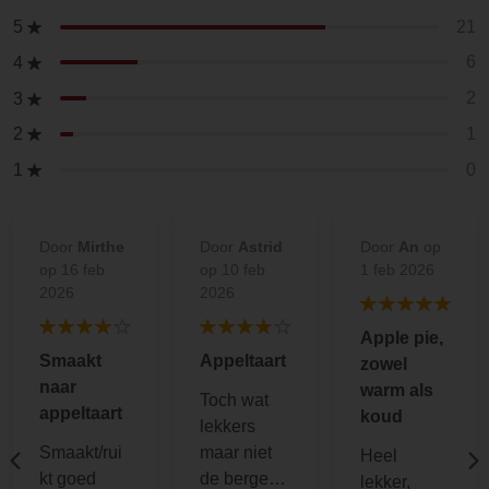
21
5
6
4
2
3
1
2
0
1
Door
Mirthe
Door
Astrid
Door
An
op
op 16 feb
op 10 feb
1 feb 2026
2026
2026
Apple pie,
Smaakt
Appeltaart
zowel
naar
warm als
Toch wat
appeltaart
koud
lekkers
Smaakt/rui
maar niet
Heel
kt goed
de bergen
lekker,