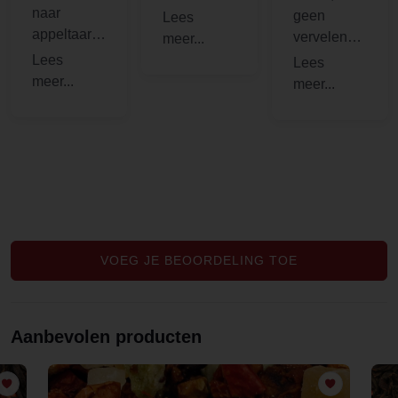
naar
suikers van
geen
appeltaart,
de
vervelende
maar ik
appeltaart
nasmaken
vind het
en zowel
minder
warm als
lekker dat
koud (iced
je er een
tea) een
hele zure
leuke
smaak in je
smaak
mond aan
overhoudt.
VOEG JE BEOORDELING TOE
Aanbevolen producten