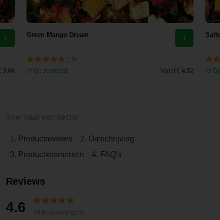
Green Mango Dream
Salt
(15)
€ 3,66
Op voorraad
Vanaf
€ 4,52
Op
Snel naar een sectie:
1. Productreviews
2. Omschrijving
3. Productkenmerken
4. FAQ's
Reviews
4.6
30 beoordeling(en)