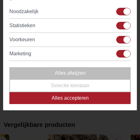
vrolijk moment genietend van een stuk appelgebak.
Noodzakelijk
De basis van de melange van onze Apple Pie thee spreekt
voor zich, namelijk appels! Zowel stukjes appel als
Statistieken
appelschijfjes vind je terug in de melange. Daarnaast is de
melange aangevuld met, hoe kan het ook anders voor een
Voorkeuren
appeltaart thee, kaneel en vanillestukjes. Ook bevat de
melange druiven, witlofwortel en amandelschilfers. En
Marketing
tezamen zorgen deze ingrediënten voor een heerlijk
uitgebalanceerde appeltaart thee met een heerlijke geur en
Alles afwijzen
een heerlijke smaak.
Selectie toestaan
Kortom, ben je jarig, heb je een nieuwe woning, ben je net
getrouwd of ben je gewoon gelukkig? Vier het met Apple
Alles accepteren
Pie thee!
Vergelijkbare producten