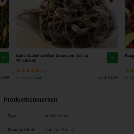
Echte Saliethee Blad Gesneden (Salvia
Rasp
Officinalis)
(24)
€ 3,80
Op voorraad
Vanaf
€ 2,76
Op
Productkenmerken
Type
Vruchtenthee
Smaakprofiel
Rond en Fruitig