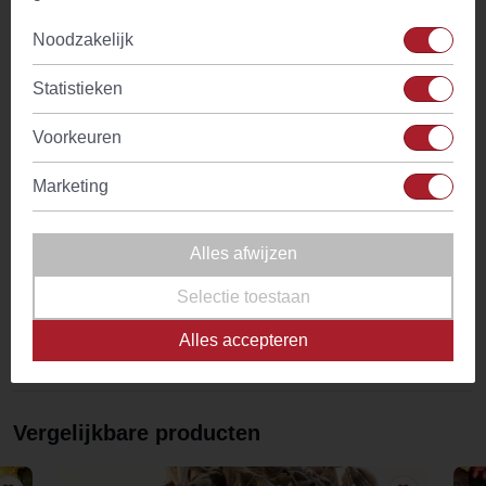
vrolijk moment genietend van een stuk appelgebak.
Noodzakelijk
De basis van de melange van onze Apple Pie thee spreekt
voor zich, namelijk appels! Zowel stukjes appel als
Statistieken
appelschijfjes vind je terug in de melange. Daarnaast is de
melange aangevuld met, hoe kan het ook anders voor een
Voorkeuren
appeltaart thee, kaneel en vanillestukjes. Ook bevat de
melange druiven, witlofwortel en amandelschilfers. En
Marketing
tezamen zorgen deze ingrediënten voor een heerlijk
uitgebalanceerde appeltaart thee met een heerlijke geur en
Alles afwijzen
een heerlijke smaak.
Selectie toestaan
Kortom, ben je jarig, heb je een nieuwe woning, ben je net
getrouwd of ben je gewoon gelukkig? Vier het met Apple
Alles accepteren
Pie thee!
Vergelijkbare producten