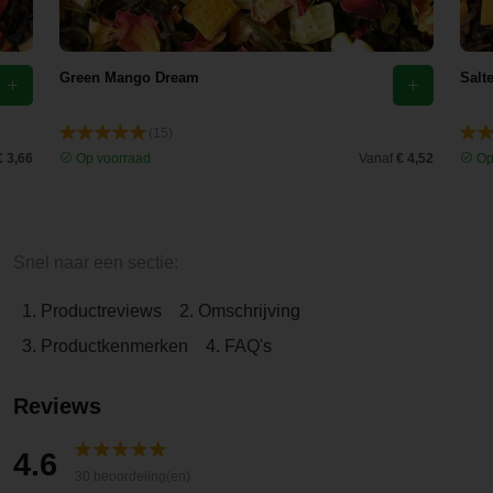
Green Mango Dream
Salt
(15)
€ 3,66
Op voorraad
Vanaf
€ 4,52
Op
Snel naar een sectie:
1. Productreviews
2. Omschrijving
3. Productkenmerken
4. FAQ's
Reviews
4.6
30 beoordeling(en)