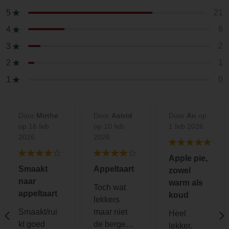
21
5
6
4
2
3
1
2
0
1
Door
Mirthe
Door
Astrid
Door
An
op
op 16 feb
op 10 feb
1 feb 2026
2026
2026
Apple pie,
Smaakt
Appeltaart
zowel
naar
warm als
Toch wat
appeltaart
koud
lekkers
Smaakt/rui
maar niet
Heel
kt goed
de bergen
lekker,