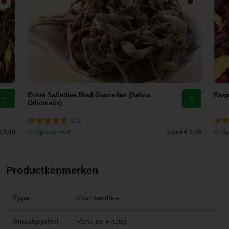
Echte Saliethee Blad Gesneden (Salvia
Rasp
Officinalis)
(24)
€ 3,80
Op voorraad
Vanaf
€ 2,76
Op
Productkenmerken
Type
Vruchtenthee
Smaakprofiel
Rond en Fruitig