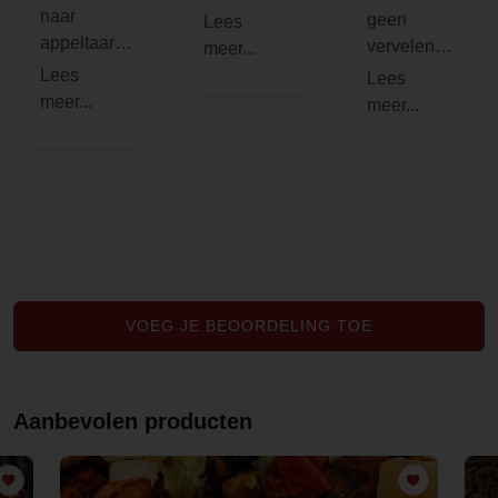
naar
suikers van
geen
appeltaart,
de
vervelende
maar ik
appeltaart
nasmaken
vind het
en zowel
minder
warm als
lekker dat
koud (iced
je er een
tea) een
hele zure
leuke
smaak in je
smaak
mond aan
overhoudt.
VOEG JE BEOORDELING TOE
Aanbevolen producten