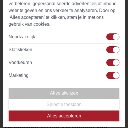
verbeteren, gepersonaliseerde advertenties of inhoud
van de wildgroeiende planten hakten ze de bladeren met
weer te geven en ons verkeer te analyseren. Door op
een bijl en kneusden ze deze met hamers. Hierna werden
‘Alles accepteren’ te klikken, stem je in met ons
de kleine naaldachtige bladeren op een bult gefermenteerd
gebruik van cookies.
en vervolgens te drogen gelegd in de zon. Tijdens het
proces van rijping ontwikkelen de bladeren een roodachtig
Noodzakelijk
bruine kleur, wat een verklaring is voor de naam. De thee
wordt tegenwoordig op dezelfde manier verwerkt, al is dit nu
Statistieken
veelal gemechaniseerd.
Voorkeuren
In 1904 was de Russische immigrant Benjamin Ginsberg de
eerste die via de stam met het verhandelen van rooibos
Marketing
begon. In 1930 kreeg rooibos meer herkenning toen Dr.
Pieter Le Fras Nortier, een natuurliefhebber en dokter, het
kruid begon te promoten voor de therapeutische voordelen.
Alles afwijzen
Terwijl hij de plant onderzoekt, stimuleerde hij ook
Selectie toestaan
wijdverspreide, systematisch verbouwen en cultivatie van
de plant.
Alles accepteren
Verbouwen en het verwerken van