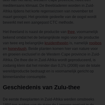
mediterraans klimaat. De theebladeren worden in Zuid-
Afrika tijdens het korte regenseizoen van november tot
maart geoogst. Het grootste gedeelte van de oogst wordt
bewerkt met een aangepast CTC methode.
Het theeland is naast de productie van
thee
, voornamelijk
bekend omdat het de belangrijkste regio voor de productie
van twee erg belangrijke
kruidentheeën
is, namelijk
rooibos
en
honeybush
. Beide planten komen hier van nature voor
en groeien exclusief in de Western Cape provincie in Zuid-
Afrika. De thee die in Zuid-Afrika wordt geproduceerd, is
zodanig klein dat het minder dan 0,1% (2008) van de totale
wereldproductie bedraagt en is voornamelijk gericht op
binnenlandse consumptie.
Geschiedenis van Zulu-thee
De eerste theeplanten in Zuid-Afrika werden omstreeks
1850 ten zuiden van de rivier de Limpopo geplant in de