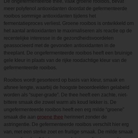
De ongefermenteerde thee, vaak groene rooibos, bevat
meer polyfenol antioxidanten doordat de gefermenteerde
rooibos sommige antioxidanten tijdens het
fermentatieproces verliest. Groene rooibos is ontwikkeld om
het aantal antioxidanten te maximaliseren als reactie op de
recentelijke interesse in de gezondheidsvoordelen
geassocieerd met de gevonden antioxidanten in de
theeplant. De ongefermenteerde rooibos heeft een bruinige
gele kleur in plaats van de rijke roodachtige kleur van de
gefermenteerde rooibos.
Rooibos wordt gesorteerd op basis van kleur, smaak en
afsnee lengte, waarbij de hoogste beoordeelden gelabeld
worden als “super-grade”. De thee heeft een zachte, niet-
bittere smaak die zowel warm als koud lekker is. De
ungefermenteerde rooibos heeft een erg milde “groene”
smaak die aan
groene thee
herinnert zonder de
astringentie. De gefermenteerde rooibos verschilt hier erg
van, met een sterke zoet en fruitige smaak. De milde smaak