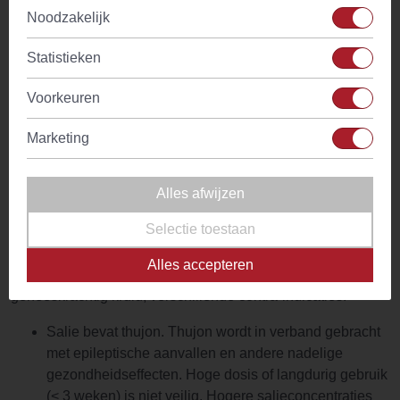
Noodzakelijk
De hoeveelheid actieve inhoudsstoffen die in je saliethee
terecht komen, hangt af van hoe lang je de bladeren laat
Statistieken
trekken.
Voorkeuren
Beperk inname tot 3 tot 6 kopjes saliethee per dag.
Marketing
In het algemeen wordt de hoeveelheid salie in thee en
ander voedsel als veilig beschouwd.
Alles afwijzen
Nadelen van saliethee
Selectie toestaan
Ondanks de talrijke gezondheidsbevorderende
Alles accepteren
eigenschappen van salie, heeft het, net als elk ander
geneeskrachtig kruid, verschillende contra-indicaties:
Salie bevat thujon. Thujon wordt in verband gebracht
met epileptische aanvallen en andere nadelige
gezondheidseffecten. Hoge dosis of langdurig gebruik
(< 3 weken) is niet veilig. Hogere salieconcentraties