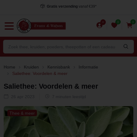
Gratis verzending
vanaf €39*
0
0
Home
Kruiden
Kennisbank
Informatie
Saliethee: Voordelen & meer
Saliethee: Voordelen & meer
26 apr 2023
7 minuten leestijd
Thee & meer