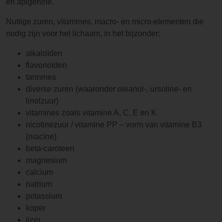
en apigenine.
Nuttige zuren, vitamines, macro- en micro-elementen die
nodig zijn voor het lichaam, in het bijzonder:
alkaloïden
flavonoïden
tannines
diverse zuren (waaronder oleanol-, ursoline- en
linolzuur)
vitamines zoals vitamine A, C, E en K
nicotinezuur / vitamine PP – vorm van vitamine B3
(niacine)
beta-caroteen
magnesium
calcium
natrium
potassium
koper
ijzer